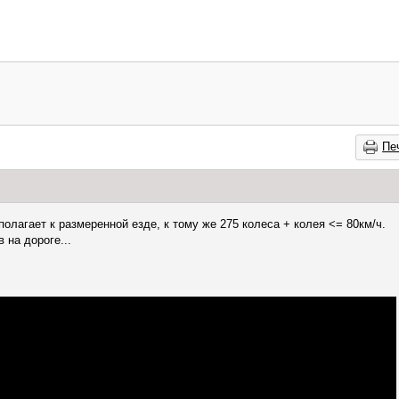
Пе
полагает к размеренной езде, к тому же 275 колеса + колея <= 80км/ч.
 на дороге...