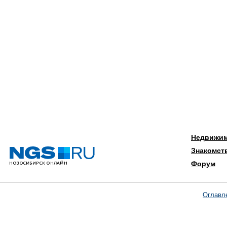
Недвижи
Знакомст
Форум
Оглавл