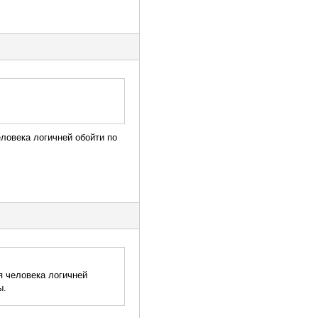
ловека логичней обойти по
я человека логичней
ы.