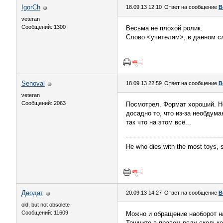
IgorCh
18.09.13 12:10
Ответ на сообщение
В
veteran
Сообщений: 1300
Весьма не плохой ролик.
Слово <учителям>, в данном сл
Senoval
18.09.13 22:59
Ответ на сообщение
В
veteran
Сообщений: 2063
Посмотрел. Формат хороший. Но 
досадно то, что из-за необдум
так что на этом всё...
He who dies with the most toys, st
Деодат
20.09.13 14:27
Ответ на сообщение
В
old, but not obsolete
Сообщений: 11609
Можно и обращение наоборот н
Тошните в правом ряду сколько