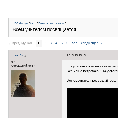
НГС.Форум
/
Авто
/
Безопасность авто
/
Всем учителям посвящается...
1
2
3
4
5
6
все
←
предыдущая
следующая
→
StasRn
17.09.13 13:19
guru
Сообщений: 5667
Езжу очень спокойно - авто рас
Все чаще встречаю 3.14-дагогов
Вот смотрите, просвещайтесь: