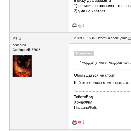
я вижу два варианта
1) религия не позволяет (не по-
2) ума не хватает
Vs
20.09.13 15:16
Ответ на сообщение
R
censored
Сообщений: 67915
В ответ на:
"морда" у меня квадратная 
Обольщаться не стоит.
Всё это железо может сыграть 
ТойотоВод.
ХондоФил.
НиссаноФоб.