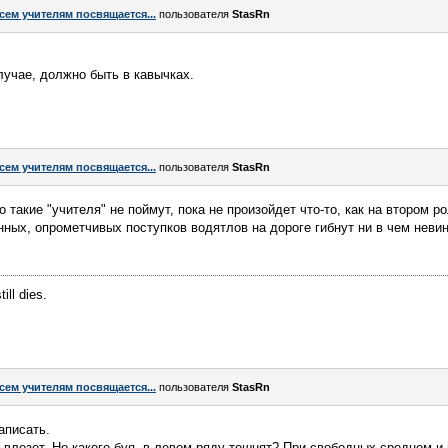
сем учителям посвящается...
пользователя
StasRn
учае, должно быть в кавычках.
сем учителям посвящается...
пользователя
StasRn
такие "учителя" не поймут, пока не произойдет что-то, как на втором рол
анных, опрометчивых поступков водятлов на дороге гибнут ни в чем неви
ill dies.
сем учителям посвящается...
пользователя
StasRn
аписать.
 влезет. Но какого буя, в левом ряду тошнят? При свободных среднем и