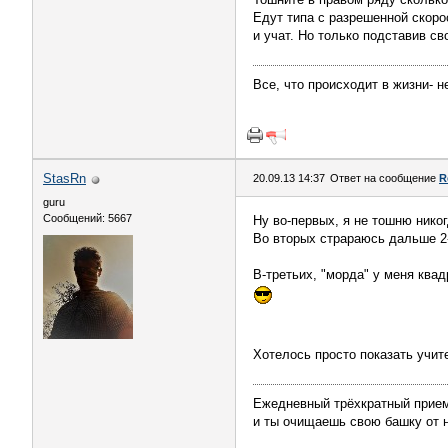
Едут типа с разрешенной скоро
и учат. Но только подставив с
Все, что происходит в жизни- не
StasRn
20.09.13 14:37
Ответ на сообщение
R
guru
Сообщений: 5667
Ну во-первых, я не тошню никог
Во вторых страраюсь дальше 2-г
В-третьих, "морда" у меня ква
Хотелось просто показать учит
Ежедневный трёхкратный прием
и ты очищаешь свою башку от 