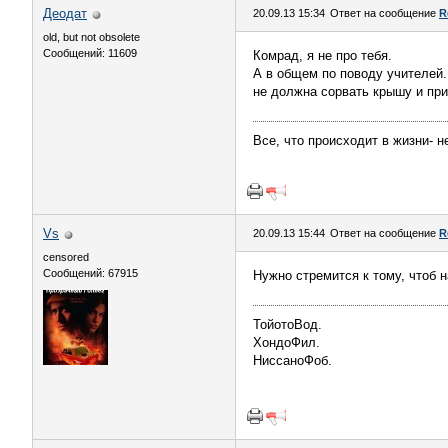
Деодат
20.09.13 15:34
Ответ на сообщение
R
old, but not obsolete
Сообщений: 11609
Комрад, я не про тебя.
А в общем по поводу учителей.
не должна сорвать крышу и при
Все, что происходит в жизни- не
Vs
20.09.13 15:44
Ответ на сообщение
R
censored
Сообщений: 67915
Нужно стремится к тому, чтоб н
ТойотоВод.
ХондоФил.
НиссаноФоб.