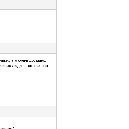
ике.. это очень досадно...
новные люди... тема вечная,
 правом?