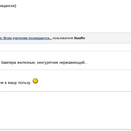
пацански)
e: Всем учителям посвящается...
пользователя
StasRn
, бампера железные, кенгурятник нержавеющий...
не в вашу пользу.