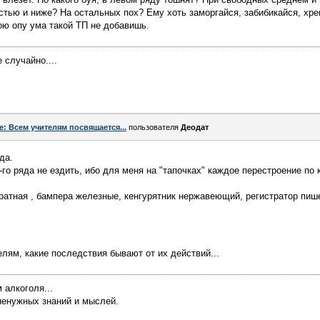
стью и ниже? На остальных пох? Ему хоть заморгайся, забибикайся, хрен
вою опу ума такой ТП не добавишь.
 случайно....
e: Всем учителям посвящается...
пользователя
Деодат
да.
о ряда не ездить, ибо для меня на "тапочках" каждое перестроение по к
дратная , бампера железные, кенгурятник нержавеющий, регистратор пиш
елям, какие последствия бывают от их действий...
 алкоголя...
ненужных знаний и мыслей.