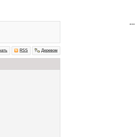
чать
RSS
Деревом