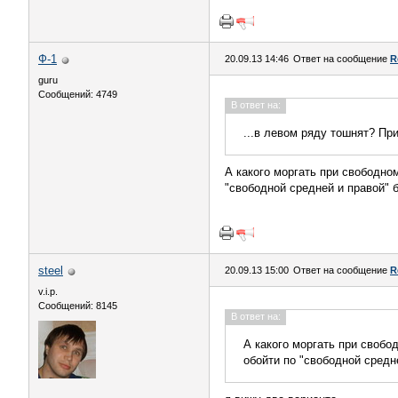
Ф-1
20.09.13 14:46
Ответ на сообщение
R
guru
Сообщений: 4749
В ответ на:
...в левом ряду тошнят? Пр
А какого моргать при свободно
"свободной средней и правой" 
steel
20.09.13 15:00
Ответ на сообщение
R
v.i.p.
Сообщений: 8145
В ответ на:
А какого моргать при свобо
обойти по "свободной средн