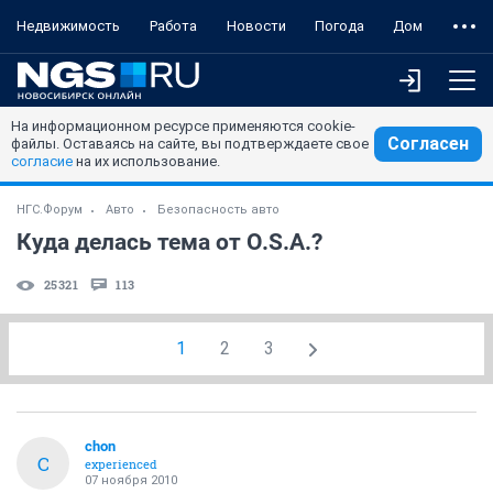
Недвижимость
Работа
Новости
Погода
Дом
На информационном ресурсе применяются cookie-
Согласен
файлы. Оставаясь на сайте, вы подтверждаете свое
согласие
на их использование.
НГС.Форум
Авто
Безопасность авто
Куда делась тема от O.S.A.?
25321
113
1
2
3
chon
C
experienced
07 ноября 2010