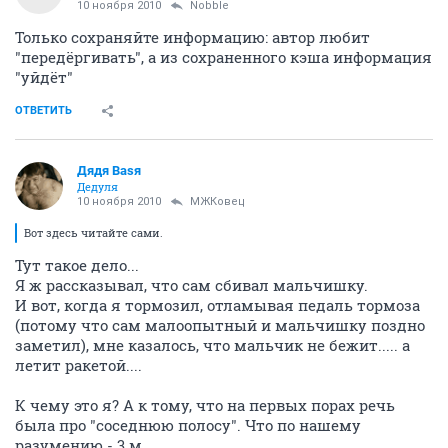
10 ноября 2010
Nobble
Только сохраняйте информацию: автор любит
"передёргивать", а из сохраненного кэша информация
"уйдёт"
ОТВЕТИТЬ
Дядя Ваsя
Дедуля
10 ноября 2010
МЖКовец
Вот здесь читайте сами.
Тут такое дело...
Я ж рассказывал, что сам сбивал мальчишку.
И вот, когда я тормозил, отламывая педаль тормоза
(потому что сам малоопытный и мальчишку поздно
заметил), мне казалось, что мальчик не бежит..... а
летит ракетой....
К чему это я? А к тому, что на первых порах речь
была про "соседнюю полосу". Что по нашему
разумению - 3 м.