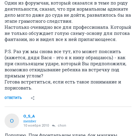
Один из форумчан, который оказался в теме по роду
деятельности, сказал, что при нормальном адвокате
дело могло даже до суда не дойти, развалилось бы на
этапе грамотного следствия.
Настолько очевидно все для профессионала. Который
не только обсуждает голую схему-основу для потока
фантазии, но и видел все к ней прилагающееся.
P.S. Раз уж мы снова все тут, кто может пояснить
(кажется, дядя Вася - это я к нику обращаюсь) - как
при скользящем ударе, который Вы предположили,
возможно откидывание ребенка на встречку под
прямым углом?
Готова встретиться, если есть такое понимание и
порисовать.
ОТВЕТИТЬ
O_S_A
O
member
10 ноября 2010
chon
Дополню. При фронтальном ударе, бок машины