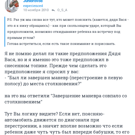
Juniorovod
experienced
10 ноября 2010
O_S_A
P.S. Раз уж мы снова все тут, кто может пояснить (кажется, дядя Вася -
это я к нику обращаюсь) - как при скользящем ударе, который Вы
предположили, возможно откидывание ребенка на встречку под
прямым углом?
Готова встретиться, если есть такое понимание и порисовать.
Я не помню делал ли такие предположения Дядя
Вася, но и я именно это тоже предположил в
снесенном топике. Прежде чем сделать это
предположение я спросил у вас:
- "Был ли завершен маневр (перестроение в левую
полосу) до места столкновения?"
на это вы ответили "Завершение маневра совпало со
столкновением"
Тут Вы логику видите? Если нет, поясняю-
автомобиль движется по диагонали при
перестроении, а значит вполне возможно что если
ребенок даже чуть чуть был впереди бабушки, то его