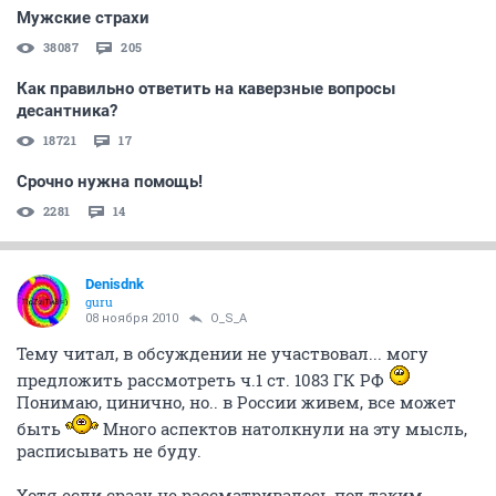
Мужские страхи
38087
205
Как правильно ответить на каверзные вопросы
десантника?
18721
17
Срочно нужна помощь!
2281
14
Denisdnk
guru
08 ноября 2010
O_S_A
Тему читал, в обсуждении не участвовал... могу
предложить рассмотреть ч.1 ст. 1083 ГК РФ
Понимаю, цинично, но.. в России живем, все может
быть
Много аспектов натолкнули на эту мысль,
расписывать не буду.
Хотя если сразу не рассматривалось под таким