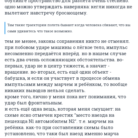
боулинге пространство для разлёта очень стеснено.
одно можно утверждать наверняка: кегли никогда не
вылетают навстречу бросающему.
Там такие траектории полета бывают когда человека сбивают, что вы
сами удивитесь что такое возможно.
тем не менее, законы сохранения никто не отменял.
при лобовом ударе машины о лёгкое тело, импульс
несомненно передаётся вперёд. но в нашем случае
есть два очень осложняющих обстоятельства. во-
первых, удар не в центр тяжести, а значит -
вращение. во-вторых, есть ещё один объект -
бабушка, и если он участвует в процессе обмена
импульсами между марчем и ребёнком, то вообще
никаких выводов нельзя сделать.
кроме того, лично у меня пока нет понимания, что
удар был фронтальным.
и есть ещё одна вещь, которая меня смущает: на
схеме ясно отмечен крестик "место наезда на
пешехода N1 автомобилем N2". т.е. марчем на
ребёнка. как-то при составлении схемы было
установлено, что таки был наезд именно марча