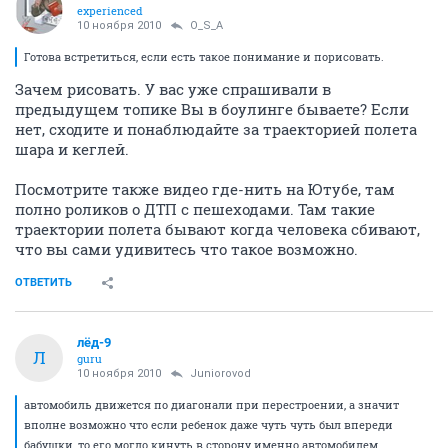
experienced
10 ноября 2010
O_S_A
Готова встретиться, если есть такое понимание и порисовать.
Зачем рисовать. У вас уже спрашивали в
предыдущем топике Вы в боулинге бываете? Если
нет, сходите и понаблюдайте за траекторией полета
шара и кеглей.
Посмотрите также видео где-нить на Ютубе, там
полно роликов о ДТП с пешеходами. Там такие
траектории полета бывают когда человека сбивают,
что вы сами удивитесь что такое возможно.
ОТВЕТИТЬ
лёд-9
Л
guru
10 ноября 2010
Juniorovod
автомобиль движется по диагонали при перестроении, а значит
вполне возможно что если ребенок даже чуть чуть был впереди
бабушки, то его могло кинуть в сторону именно автомобилем,