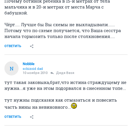
Почему ботинок ребёнка в 15-и метрах от тела
мальчика и в 20-и метрах от места Марча с
бабушкой.
Чёрт.... Лучше бы Вы схемы не выкладывали......
Потому что по схеме получается, что Ваша сесстра
начала тормозить только после столкновения....
ОТВЕТИТЬ
Nobble
N
schizoid dad
10 ноября 2010
Дядя Ваsя
тут такая заковыка,брат,что истина страждущему не
нужна...я уже на этом подорвался в снесенном топе...
тут нужны подсказки как отмазаться и повесить
часть вины на невиновного...
ОТВЕТИТЬ