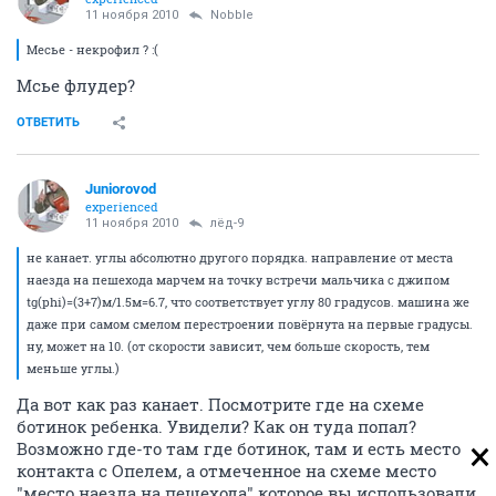
11 ноября 2010
Nobble
Месье - некрофил ? :(
Мсье флудер?
ОТВЕТИТЬ
Juniorovod
experienced
11 ноября 2010
лёд-9
не канает. углы абсолютно другого порядка. направление от места
наезда на пешехода марчем на точку встречи мальчика с джипом
tg(phi)=(3+7)м/1.5м=6.7, что соответствует углу 80 градусов. машина же
даже при самом смелом перестроении повёрнута на первые градусы.
ну, может на 10. (от скорости зависит, чем больше скорость, тем
меньше углы.)
Да вот как раз канает. Посмотрите где на схеме
ботинок ребенка. Увидели? Как он туда попал?
Возможно где-то там где ботинок, там и есть место
контакта с Опелем, а отмеченное на схеме место
"место наезда на пешехода" которое вы использовали