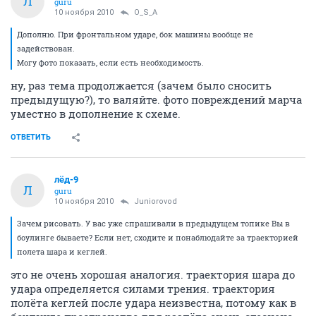
Л
guru
10 ноября 2010
O_S_A
Дополню. При фронтальном ударе, бок машины вообще не
задействован.
Могу фото показать, если есть необходимость.
ну, раз тема продолжается (зачем было сносить
предыдущую?), то валяйте. фото повреждений марча
уместно в дополнение к схеме.
ОТВЕТИТЬ
лёд-9
Л
guru
10 ноября 2010
Juniorovod
Зачем рисовать. У вас уже спрашивали в предыдущем топике Вы в
боулинге бываете? Если нет, сходите и понаблюдайте за траекторией
полета шара и кеглей.
это не очень хорошая аналогия. траектория шара до
удара определяется силами трения. траектория
полёта кеглей после удара неизвестна, потому как в