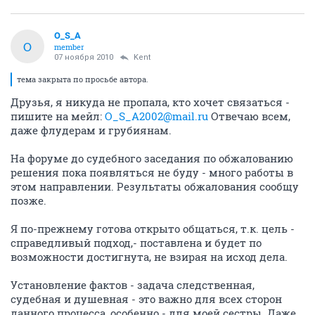
O_S_A
O
member
07 ноября 2010
Kent
тема закрыта по просьбе автора.
Друзья, я никуда не пропала, кто хочет связаться -
пишите на мейл:
O_S_A2002@mail.ru
Отвечаю всем,
даже флудерам и грубиянам.
На форуме до судебного заседания по обжалованию
решения пока появляться не буду - много работы в
этом направлении. Результаты обжалования сообщу
позже.
Я по-прежнему готова открыто общаться, т.к. цель -
справедливый подход,- поставлена и будет по
возможности достигнута, не взирая на исход дела.
Установление фактов - задача следственная,
судебная и душевная - это важно для всех сторон
данного процесса, особенно - для моей сестры. Даже