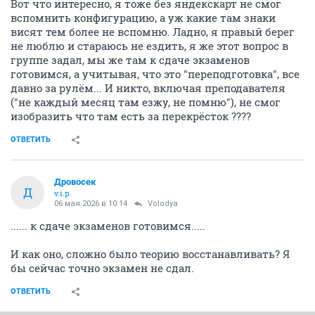
Вот что интересно, я тоже без яндекскарт не смог
вспомнить конфигурацию, а уж какие там знаки
висят тем более не вспомню. Ладно, я правый берег
не люблю и стараюсь не ездить, я же этот вопрос в
группе задал, мы же там к сдаче экзаменов
готовимся, а учитывая, что это "переподготовка", все
давно за рулём... И никто, включая преподавателя
("не каждый месяц там езжу, не помню"), не смог
изобразить что там есть за перекрёсток ????
ОТВЕТИТЬ
Дровосек
Д
v.i.p.
06 мая 2026 в 10:14
Volodya
...... к сдаче экзаменов готовимся.....
И как оно, сложно было теорию восстанавливать? Я
бы сейчас точно экзамен не сдал.
ОТВЕТИТЬ