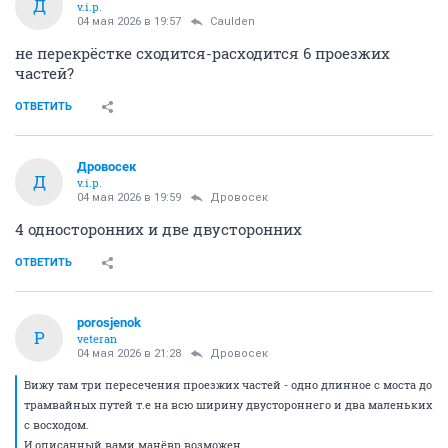
Д
v.i.p.
04 мая 2026 в 19:57
Caulden
не перекрёстке сходится-расходится 6 проезжих
частей?
ОТВЕТИТЬ
Дровосек
Д
v.i.p.
04 мая 2026 в 19:59
Дровосек
4 односторонних и две двусторонних
ОТВЕТИТЬ
porosjenok
P
veteran
04 мая 2026 в 21:28
Дровосек
Вижу там три пересечения проезжих частей - одно длинное с моста до
трамвайных путей т.е на всю ширину двустороннего и два маленьких
с восходом.
И описанный вами манёвр возможен