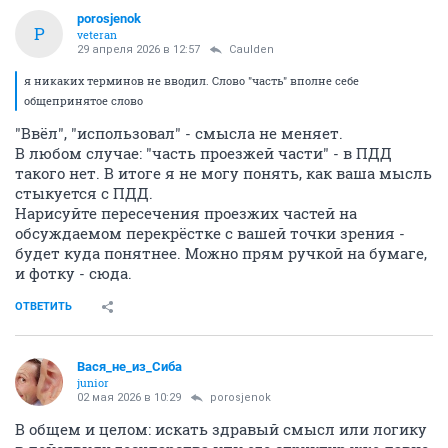
porosjenok
P
veteran
29 апреля 2026 в 12:57
Caulden
я никаких терминов не вводил. Слово "часть" вполне себе
общепринятое слово
"Ввёл", "использовал" - смысла не меняет.
В любом случае: "часть проезжей части" - в ПДД
такого нет. В итоге я не могу понять, как ваша мысль
стыкуется с ПДД.
Нарисуйте пересечения проезжих частей на
обсуждаемом перекрёстке с вашей точки зрения -
будет куда понятнее. Можно прям ручкой на бумаге,
и фотку - сюда.
ОТВЕТИТЬ
Вася_не_из_Сиба
junior
02 мая 2026 в 10:29
porosjenok
В общем и целом: искать здравый смысл или логику