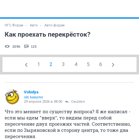
НГС.Форум
Авто
Авто-форум
Как проехать перекрёсток?
2096
125
1
2
3
4
5
6
Volodya
old hamster
29 апреля 2026 в 08:00
Caulden
Что это меняет по существу вопроса? Я же написал -
если мы едем "вверх", то видим перед собой
пересечение двух проезжих частей. Соответственно,
если по Зыряновской в сторону центра, то тоже два
пересечения.