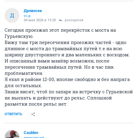
Дровосек
Д
v.i.p.
04 мая 2026 в 19:20
porosjenok
Сегодня проезжал этот перекрёсток с моста на
Гурьевскую.
Вижу там три пересечения проезжих частей - одно
длинное с моста до трамвайных путей т.е на всю
ширину двустороннего и два маленьких с восходом.
И описанный вами манёвр возможен, после
пересечения трамвайных путей. Но в час пик
проблематичен.
Я ехал в районе 12-00, вполне свободно и без напряга
для остальных.
Знаки висят, чтоб по запаре на встречку с Гурьевской
не выехать и действуют до рельс. Сплошной
разметки после рельс нет.
ОТВЕТИТЬ
Caulden
experienced