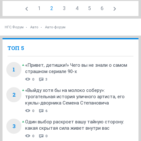
1
2
3
4
5
6
НГС.Форум
Авто
Авто-форум
ТОП 5
«Привет, детишки!» Чего вы не знали о самом
1
страшном сериале 90-х
0
3
«Выйду хотя бы на молоко соберу»:
2
трогательная история уличного артиста, его
куклы-дворника Семена Степановича
0
6
Один выбор раскроет вашу тайную сторону:
3
какая скрытая сила живет внутри вас
0
0