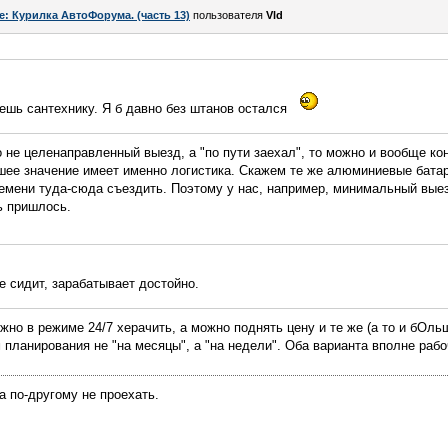
e: Курилка АвтоФорума. (часть 13)
пользователя
Vld
ешь сантехнику. Я б давно без штанов остался
о не целенаправленный выезд, а "по пути заехал", то можно и вообще кон
шее значение имеет именно логистика. Скажем те же алюминиевые батаре
емени туда-сюда съездить. Поэтому у нас, например, минимальный выезд
ь пришлось.
е сидит, зарабатывает достойно.
жно в режиме 24/7 херачить, а можно поднять цену и те же (а то и бОль
 планирования не "на месяцы", а "на недели". Оба варианта вполне рабо
а по-другому не проехать.