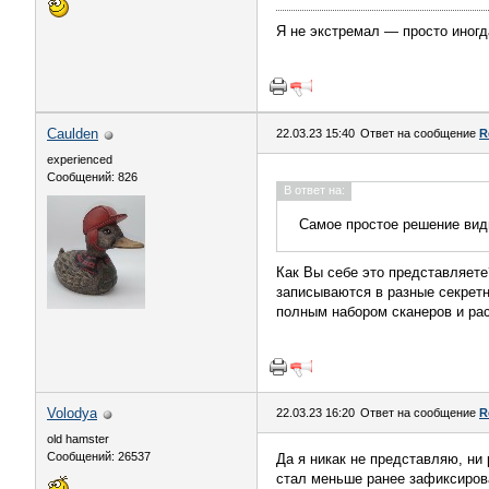
Я не экстремал — просто иногд
Caulden
22.03.23 15:40
Ответ на сообщение
R
experienced
Сообщений: 826
В ответ на:
Самое простое решение вид
Как Вы себе это представляете
записываются в разные секретн
полным набором сканеров и ра
Volodya
22.03.23 16:20
Ответ на сообщение
R
old hamster
Сообщений: 26537
Да я никак не представляю, ни 
стал меньше ранее зафиксирован