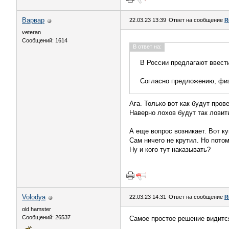
Варвар
22.03.23 13:39
Ответ на сообщение
R
veteran
Сообщений: 1614
В ответ на:
В России предлагают ввест
Согласно предложению, физ
Ага. Только вот как будут пров
Наверно лохов будут так ловит
А еще вопрос возникает. Вот к
Сам ничего не крутил. Но потом
Ну и кого тут наказывать?
Volodya
22.03.23 14:31
Ответ на сообщение
R
old hamster
Сообщений: 26537
Самое простое решение видится