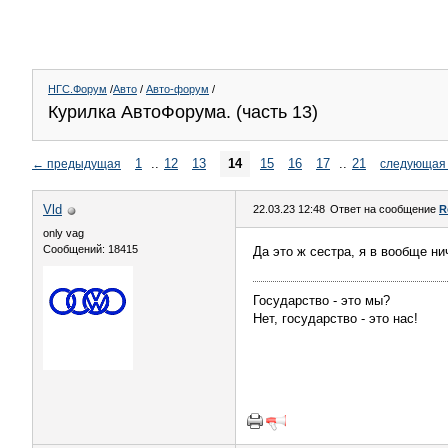
НГС.Форум
/
Авто
/
Авто-форум
/
Курилка АвтоФорума. (часть 13)
1
..
12
13
14
15
16
17
..
21
←
предыдущая
следующая
Vld
22.03.23 12:48
Ответ на сообщение
R
only vag
Сообщений: 18415
Да это ж сестра, я в вообще ни
Государство - это мы?
Нет, государство - это нас!