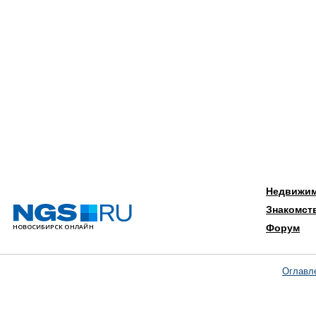
Недвижи
Знакомст
Форум
Оглавл