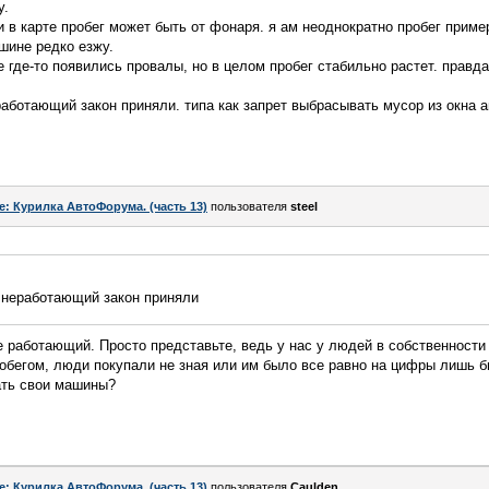
у.
 в карте пробег может быть от фонаря. я ам неоднократно пробег приме
шине редко езжу.
е где-то появились провалы, но в целом пробег стабильно растет. правда
работающий закон приняли. типа как запрет выбрасывать мусор из окна а
e: Курилка АвтоФорума. (часть 13)
пользователя
steel
й неработающий закон приняли
 работающий. Просто представьте, ведь у нас у людей в собственности
обегом, люди покупали не зная или им было все равно на цифры лишь б
ать свои машины?
e: Курилка АвтоФорума. (часть 13)
пользователя
Caulden