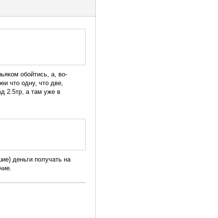
ьяком обойтись, а, во-
и что одну, что две,
 2.5тр, а там уже в
шие) деньги получать на
чие.