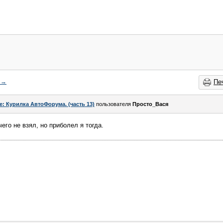
→
Пе
e: Курилка АвтоФорума. (часть 13)
пользователя
Просто_Вася
чего не взял, но приболел я тогда.