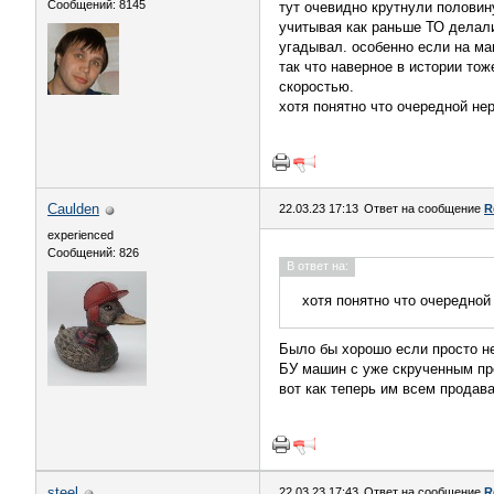
Сообщений: 8145
тут очевидно крутнули половин
учитывая как раньше ТО делали
угадывал. особенно если на ма
так что наверное в истории тож
скоростью.
хотя понятно что очередной не
Caulden
22.03.23 17:13
Ответ на сообщение
R
experienced
Сообщений: 826
В ответ на:
хотя понятно что очередно
Было бы хорошо если просто не
БУ машин с уже скрученным пр
вот как теперь им всем продав
steel
22.03.23 17:43
Ответ на сообщение
R