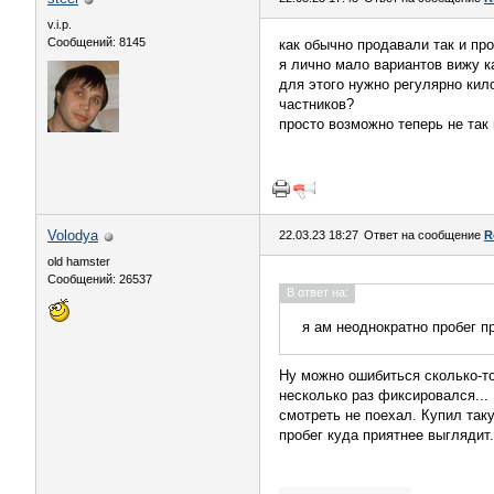
v.i.p.
Сообщений: 8145
как обычно продавали так и пр
я лично мало вариантов вижу к
для этого нужно регулярно кил
частников?
просто возможно теперь не так 
Volodya
22.03.23 18:27
Ответ на сообщение
R
old hamster
Сообщений: 26537
В ответ на:
я ам неоднократно пробег п
Ну можно ошибиться сколько-то
несколько раз фиксировался...
смотреть не поехал. Купил таку
пробег куда приятнее выглядит.