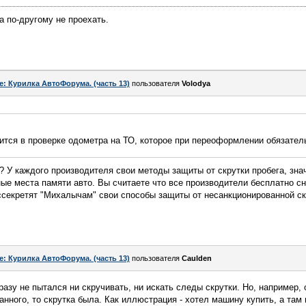
а по-другому не проехать.
e: Курилка АвтоФорума. (часть 13)
пользователя
Volodya
ится в проверке одометра на ТО, которое при переоформлении обязател
? У каждого производителя свои методы защиты от скрутки пробега, зна
ые места памяти авто. Вы считаете что все производители бесплатно с
ссекретят "Михалычам" свои способы защиты от несанкционированной ск
e: Курилка АвтоФорума. (часть 13)
пользователя
Caulden
разу не пытался ни скручивать, ни искать следы скрутки. Но, например, 
ного, то скрутка была. Как иллюстрация - хотел машину купить, а там в