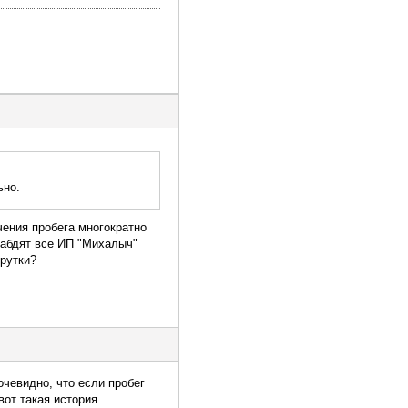
ьно.
чения пробега многократно
набдят все ИП "Михалыч"
рутки?
очевидно, что если пробег
от такая история...