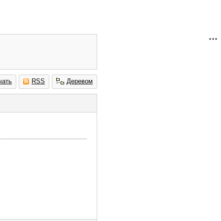
чать
RSS
Деревом