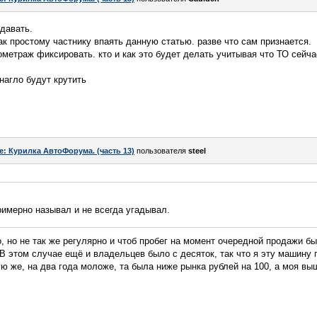
одавать.
ак простому частнику впаять данную статью. разве что сам признается.
ометраж фиксировать. кто и как это будет делать учитывая что ТО сейч
нагло будут крутить
e: Курилка АвтоФорума. (часть 13)
пользователя
steel
римерно называл и не всегда угадывал.
, но не так же регулярно и чтоб пробег на момент очередной продажи б
 В этом случае ещё и владельцев было с десяток, так что я эту машину
ю же, на два года моложе, та была ниже рынка рублей на 100, а моя выш