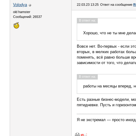
Volodya
22.03.23 13:25
Ответ на сообщение
R
old hamster
Сообщений: 26537
В ответ на:
Хорошо, что не ты мне дела
Вовсе нет. Во-первых - если эт
вторых, в мелких работах боль
поменять, всё равно больше вр
зависимости от того, что делат
В ответ на:
работы на месяцы вперед, н
Есть разные бизнес-модели, мо
пятидневке. Пусть и горизонтом
Я не экстремал — просто иногд