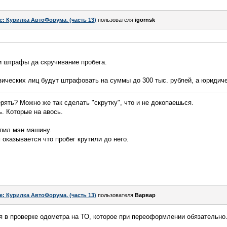
e: Курилка АвтоФорума. (часть 13)
пользователя
igornsk
и штрафы да скручивание пробега.
ических лиц будут штрафовать на суммы до 300 тыс. рублей, а юридиче
ерять? Можно же так сделать "скрутку", что и не докопаешься.
ь. Которые на авось.
упил мэн машину.
 оказывается что пробег крутили до него.
e: Курилка АвтоФорума. (часть 13)
пользователя
Варвар
 в проверке одометра на ТО, которое при переоформлении обязательно