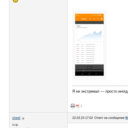
Я не экстремал — просто иногд
steel
22.03.23 17:02
Ответ на сообщение
R
v.i.p.