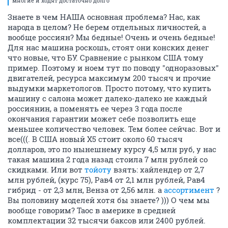
многие и ходят достаточно долго
Знаете в чем НАША основная проблема? Нас, как
народа в целом? Не берем отдельных личностей, а
вообще россиян? Мы бедные! Очень и очень бедные!
Для нас машина роскошь, стоят они конских денег
что новые, что БУ. Сравнение с рынком США тому
пример. Поэтому и ноем тут по поводу "одноразовых"
двигателей, ресурса максимум 200 тысяч и прочие
выдумки маркетологов. Просто потому, что купить
машину с салона может далеко-далеко не каждый
россиянин, а поменять ее через 3 года после
окончания гарантии может себе позволить еще
меньшее количество человек. Тем более сейчас. Вот и
все(((. В США новый Х5 стоит около 60 тысяч
долларов, это по нынешнему курсу 4,5 млн руб, у нас
такая машина 2 года назад стоила 7 млн рублей со
скидками. Или вот
тойоту
взять: хайлендер от 2,7
млн рублей, (курс 75), Рав4 от 2,1 млн рублей, Рав4
гибрид - от 2,3 млн, Венза от 2,56 млн. а
ассортимент
?
Вы половину моделей хотя бы знаете? ))) О чем мы
вообще говорим? Таос в америке в средней
комплектации 32 тысячи баксов или 2400 рублей.