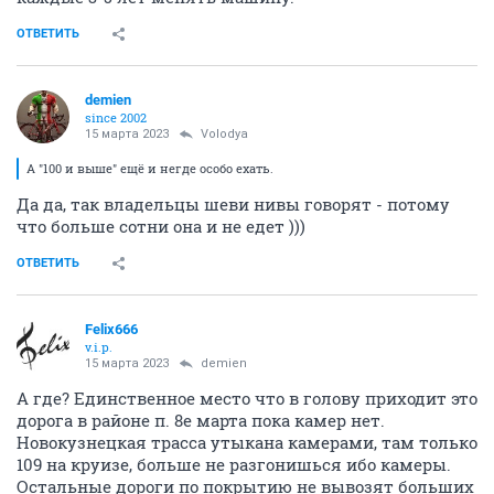
ОТВЕТИТЬ
demien
since 2002
15 марта 2023
Volodya
А "100 и выше" ещё и негде особо ехать.
Да да, так владельцы шеви нивы говорят - потому
что больше сотни она и не едет )))
ОТВЕТИТЬ
Felix666
v.i.p.
15 марта 2023
demien
А где? Единственное место что в голову приходит это
дорога в районе п. 8е марта пока камер нет.
Новокузнецкая трасса утыкана камерами, там только
109 на круизе, больше не разгонишься ибо камеры.
Остальные дороги по покрытию не вывозят больших