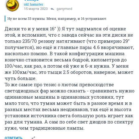
old hamster
15 марта 2023
ganymed
Ну не всем 33 нужны. Меня, например, и 16 устраивают.
Диски то и у меня 16" )) Я тут задумался об оценке
этой, и вспомнил, что с завода сейчас на эти диски не
только 235/70 резину натягивают (что примерно 29"
получается), но ещё и главные пары 4.6 вкорячивают,
насколько помню. В такой конфигурации машина
конечно становится весьма бодрой, километров до
100/час, как раз, а потом ей уже и 6-я нужна. У меня
же 100км/час, это тыщи 2.5 оборотов, наверное, может
чуть больше.
То же самое про тезис о лютом превосходстве
светодиодных фар можно сказать - сравнивать нужно
одинаковые машины в одинаковых условиях, тут
мало того, что туман может быть в разное время и в
разных местах весьма неодинаков, так ещё и высота
установки источника света большую роль играет как
раз для тумана. А сам по себе свет диодов по спектру
хуже, чем традиционные лампы.
ОТВЕТИТЬ