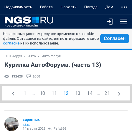
Недвижимость
Работа
Новости
Погода
Дом
На информационном ресурсе применяются cookie-
Согласен
файлы. Оставаясь на сайте, вы подтверждаете свое
согласие
на их использование.
НГС.Форум
Авто
Авто-форум
Курилка АвтоФорума. (часть 13)
132428
1000
1
...
10
11
12
13
14
...
21
supermax
v.i.p.
14 марта 2023
Felix666