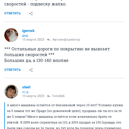
скоростей - подвеску жалко.
ОТВЕТИТЬ
igornsk
дед
15 марта 2023
Автоинформатор
*** Остальные дороги по покрытию не вывозят
больших скоростей ***
Больших да, а 130-140 вполне
ОТВЕТИТЬ
steel
v.i.p.
15 марта 2023
Felix666
А много машины остаётся от бензиновой через 10 лет? Условно купив
за 5 лямов тот же Прадо (по довоенной цене), продашь ли ты его за те
же 5 лямов? Много машины остаётся если изначально брать ее
убитой. Я 2009 взял спринтера за 110, в 2019 продал за 130 (правда, это
были уже совсем не те тыщи, но тут хотя бы порядок цены примерно