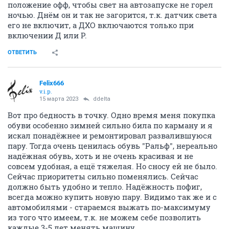
положение офф, чтобы свет на автозапуске не горел
ночью. Днём он и так не загорится, т.к. датчик света
его не включит, а ДХО включаются только при
включении Д или Р.
ОТВЕТИТЬ
Felix666
v.i.p.
15 марта 2023
ddelta
Вот про бедность в точку. Одно время меня покупка
обуви особенно зимней сильно била по карману и я
искал понадёжнее и ремонтировал развалившуюся
пару. Тогда очень ценилась обувь "Ральф", нереально
надёжная обувь, хоть и не очень красивая и не
совсем удобная, а ещё тяжелая. Но сносу ей не было.
Сейчас приоритеты сильно поменялись. Сейчас
должно быть удобно и тепло. Надёжность пофиг,
всегда можно купить новую пару. Видимо так же и с
автомобилями - стараемся выжать по-максимуму
из того что имеем, т.к. не можем себе позволить
каждые 3-5 лет менять машину.