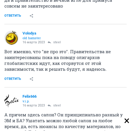
да и правительство в вечной игле для примуса
совсем не заинтересовано
ОТВЕТИТЬ
Volodya
old hamster
16 марта 2023
steel
Вот именно, что "не про это". Правительства не
заинтересованы пока на поводу олигархов
глобалистских идут, как оторвутся от этой
зависимости, так и решать будут, я надеюсь.
ОТВЕТИТЬ
Felix666
v.i.p.
16 марта 2023
steel
А причем здесь салон? Он принципиально разный у
ЭМ и БА? Ушатать можно любой салон за любое
время, да, есть нюансы по качеству материалов, но