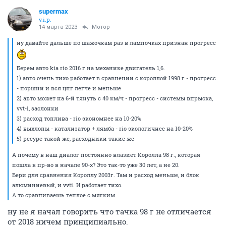
supermax
v.i.p.
14 марта 2023
Мотор
ну давайте дальше по шажочкам раз в лампочках признан прогресс
Берем авто kia rio 2016 г на механике двигатель 1,6.
1) авто очень тихо работает в сравнении с короллой 1998 г - прогресс
- поршни и вся цпг легче и меньше
2) авто может на 6-й тянуть с 40 км/ч - прогресс - системы впрыска,
vvt-i, заслонки
3) расход топлива - rio экономнее на 10-20%
4) выхлопы - катализатор + лямба - rio экологичнее на 10-20%
5) ресурс такой же, расходники такие же
А почему в наш диалог постоянно влазиет Королла 98 г., которая
пошла в пр-во в начале 90-х? Это так-то уже 30 лет, а не 20.
Бери для сравнения Короллу 2003г. Там и расход меньше, и блок
алюминиевый, и vvti. И работает тихо.
А то сравниваешь теплое с мягким
ну не я начал говорить что тачка 98 г не отличается
от 2018 ничем принципиально.