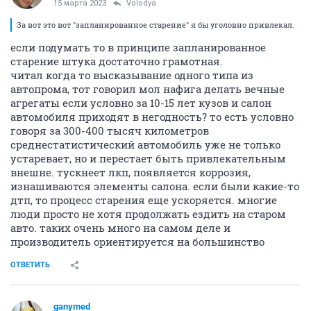
15 марта 2023
Volodya
За вот это вот "запланированное старение" я бы уголовно привлекал.
если подумать то в принципе запланированное
старение штука достаточно грамотная.
читал когда то высказывание одного типа из
автопрома, тот говорил мол нафига делать вечные
агрегаты если условно за 10-15 лет кузов и салон
автомобиля приходят в негодность? то есть условно
говоря за 300-400 тысяч километров
среднестатистический автомобиль уже не только
устаревает, но и перестает быть привлекательным
внешне. тускнеет лкп, появляется коррозия,
изнашиваются элементы салона. если были какие-то
дтп, то процесс старения еще ускоряется. многие
люди просто не хотя продолжать ездить на старом
авто. таких очень много на самом деле и
производитель ориентируется на большинство
ОТВЕТИТЬ
ganymed