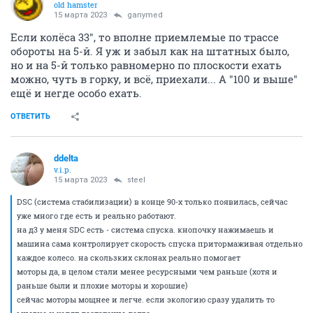
old hamster
15 марта 2023
ganymed
Если колёса 33", то вполне приемлемые по трассе
обороты на 5-й. Я уж и забыл как на штатных было,
но и на 5-й только равномерно по плоскости ехать
можно, чуть в горку, и всё, приехали... А "100 и выше"
ещё и негде особо ехать.
ОТВЕТИТЬ
ddelta
v.i.p.
15 марта 2023
steel
DSC (система стабилизации) в конце 90-х только появилась, сейчас
уже много где есть и реально работают.
на д3 у меня SDC есть - система спуска. кнопочку нажимаешь и
машина сама контролирует скорость спуска притормаживая отдельно
каждое колесо. на скользких склонах реально помогает
моторы да, в целом стали менее ресурсными чем раньше (хотя и
раньше были и плохие моторы и хорошие)
сейчас моторы мощнее и легче. если экологию сразу удалить то