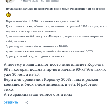
14 марта 2023
supermax
ну давайте дальше по шажочкам раз в лампочках признан прогресс
Берем авто kia rio 2016 г на механике двигатель 1,6.
1) авто очень тихо работает в сравнении с короллой 1998 г - прогресс -
поршни и вся цпг легче и меньше
2) авто может на 6-й тянуть с 40 км/ч - прогресс - системы впрыска,
vvt-i, заслонки
3) расход топлива - rio экономнее на 10-20%
4) выхлопы - катализатор + лямба - rio экологичнее на 10-20%
5) ресурс такой же, расходники такие же
А почему в наш диалог постоянно влазиет Королла
98 г., которая пошла в пр-во в начале 90-х? Это так-то
уже 30 лет, а не 20.
Бери для сравнения Короллу 2003г. Там и расход
меньше, и блок алюминиевый, и vvti. И работает
тихо.
А то сравниваешь теплое с мягким
ОТВЕТИТЬ