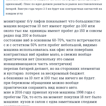
одинковый). Плюс по идее должен развиться рынок восстановленных
батарей. Вангую года через 2-3 их будет как контрактных запчастей на
каждом углу.
мониторинг б/у лифов показывает что большинство
машин возрастом 10 лет имеют пробег до 100 или
около тыс км. единицы имеют пробег до 150 и совсем
редко под 200 и больше
состояние ввб в основном 60-70%, часто встречаются
с и с остатком 50% хотя пробег небольшой, видимо
машина использовалась как офис или повербанк
контрактных ввб крайне мало, а свежих вообще
практически нет (поскольку это самая
изнашивающаяся часть электрички)
перепак батарей делают, но на сторонних элементах
и кустарно. лотерея за нескромный бюджет.
а бензинке за 10 лет и 100 тыс км ничего не будет.
при бережном обращении можно вообще
практически сохранить вид нового авто.
мне в 2016 году приехал кузов машины 1998 года с
пробегом 72к, то есть на момент покупки 18 лет было
машине. кузов и салон с едва заметными следами