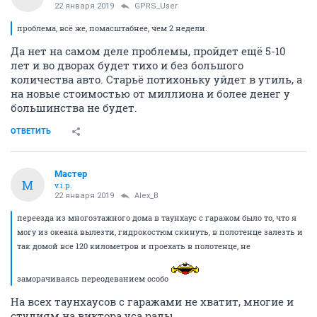
22 января 2019
GPRS_User
проблема, всё же, помасштабнее, чем 2 недели.
Да нет на самом деле проблемы, пройдет ещё 5-10
лет и во дворах будет тихо и без большого
количества авто. Старьё потихоньку уйдет в утиль, а
на новые стоимостью от миллиона и более денег у
большинства не будет.
ОТВЕТИТЬ
Мастер
М
v.i.p.
22 января 2019
Alex_B
переезда из многоэтажного дома в таунхаус с гаражом было то, что я
могу из океана вылезти, гидрокостюм скинуть, в полотенце залезть и
так домой все 120 километров и проехать в полотенце, не
заморачиваясь переодеванием особо
На всех таунхаусов с гаражами не хватит, многие и
студиям на виктора уса рады.