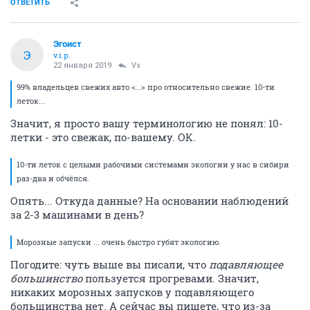
ОТВЕТИТЬ
Эгоист
Э
v.i.p.
22 января 2019
Vs
99% владельцев свежих авто <...> про относительно свежие. 10-ти
леток...
Значит, я просто вашу терминологию не понял: 10-
летки - это свежак, по-вашему. ОК.
10-ти леток с целыми рабочими системами экологии у нас в сибири
раз-два и обчёлся.
Опять... Откуда данные? На основании наблюдений
за 2-3 машинами в день?
Морозные запуски ... очень быстро губят экологию.
Погодите: чуть выше вы писали, что
подавляющее
большинство
пользуется прогревами. Значит,
никаких морозных запусков у подавляющего
большинства нет. А сейчас вы пишете, что из-за