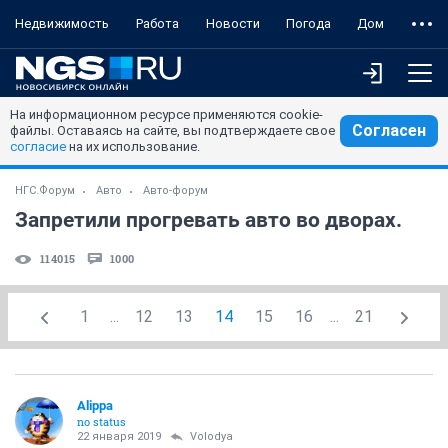
Недвижимость
Работа
Новости
Погода
Дом
На информационном ресурсе применяются cookie-
Согласен
файлы. Оставаясь на сайте, вы подтверждаете свое
согласие
на их использование.
НГС.Форум
Авто
Авто-форум
Запретили прогревать авто во дворах.
114015
1000
1
...
12
13
14
15
16
...
21
Alippa
no status
22 января 2019
Volodya