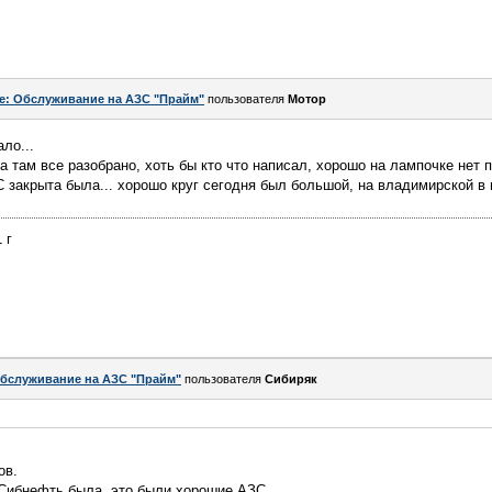
e: Обслуживание на АЗС "Прайм"
пользователя
Мотор
ло...
а там все разобрано, хоть бы кто что написал, хорошо на лампочке нет 
 закрыта была... хорошо круг сегодня был большой, на владимирской в и
 г
бслуживание на АЗС "Прайм"
пользователя
Сибиряк
ов.
Сибнефть была, это были хорошие АЗС. ...