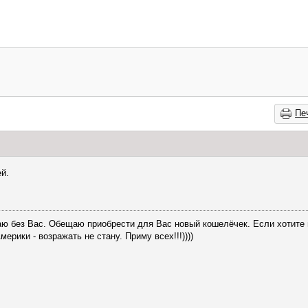
Пе
й.
аю без Вас. Обещаю приобрести для Вас новый кошелёчек. Если хотите
ерики - возражать не стану. Приму всех!!!))))