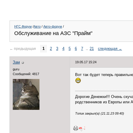
НГС.Форум
/
Авто
/
Авто-форум
/
Обслуживание на АЗС "Прайм"
1
2
3
4
5
6
7
..
21
←
предыдущая
следующая
→
Зам
19.05.17 15:24
guru
Сообщений: 4817
Вот так будет теперь правильне
Дорогие Денежки!!! Очень скуч
родственников из Европы или Ам
Топик закрыл(а) (21.11.23 09:40)