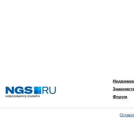
Недвижи
Знакомст
Форум
Оглавл