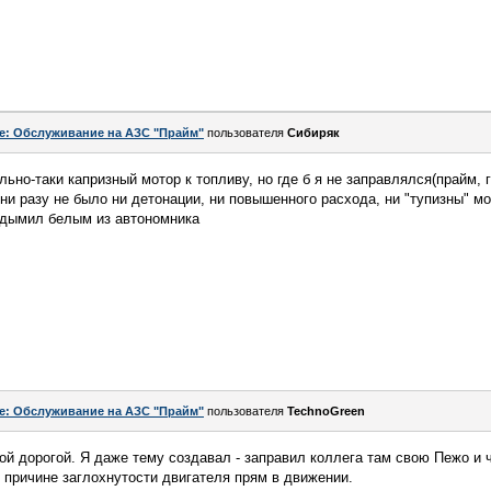
e: Обслуживание на АЗС "Прайм"
пользователя
Сибиряк
ьно-таки капризный мотор к топливу, но где б я не заправлялся(прайм, г
 ни разу не было ни детонации, ни повышенного расхода, ни "тупизны" мо
о дымил белым из автономника
e: Обслуживание на АЗС "Прайм"
пользователя
TechnoGreen
й дорогой. Я даже тему создавал - заправил коллега там свою Пежо и 
о причине заглохнутости двигателя прям в движении.