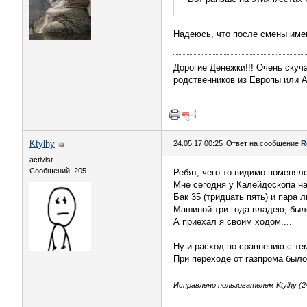
Надеюсь, что после смены имен
Дорогие Денежки!!! Очень скуч
родственников из Европы или Ам
Ktylhy
24.05.17 00:25
Ответ на сообщение
R
activist
Сообщений: 205
Ребят, чего-то видимо поменял
Мне сегодня у Калейдоскопа на
Бак 35 (тридцать пять) и пара л
Машиной три года владею, было 
А приехал я своим ходом....
Ну и расход по сравнению с тем
При переходе от газпрома было
Исправлено пользователем Ktylhy (24