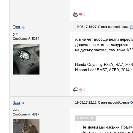
Трог
19.05.17 16:27
Ответ на сообщение
R
guru
Сообщений: 5254
А мне чет вообще везти переста
Давеча приехал на лазурную... 
на дуську заехал, там тоже АЗС
Honda Odyssey F23A, RA7, 2001
Nissan Leaf EM57, AZE0, 2014 г.
Зам
19.05.17 22:12
Ответ на сообщение
О
guru
Сообщений: 4817
В ответ на:
Не знаем мы никаких Прайм
Вот раньше на этих местах 