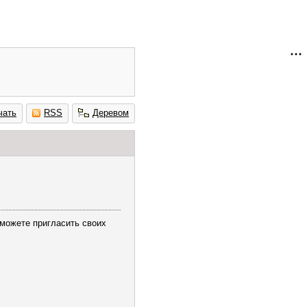
чать
RSS
Деревом
 можете пригласить своих