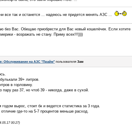
и все так и останется ... надеюсь не придется менять АЗС ...
аю без Вас. Обещаю приобрести для Вас новый кошелёчек. Если хотите
ерики - возражать не стану. Приму всех!!!))))
e: Обслуживание на АЗС "Прайм"
пользователя
Зам
ось.
булькали 39+ литров.
итров в горловину.
пару раз 37, но чтоб 39 - никогда, даже в сухой.
 годом вырос, стоит бк и ведется статистика за 3 года.
 отличие где-то на 5-7 процентов меньше расход.
.05.17 00:27)