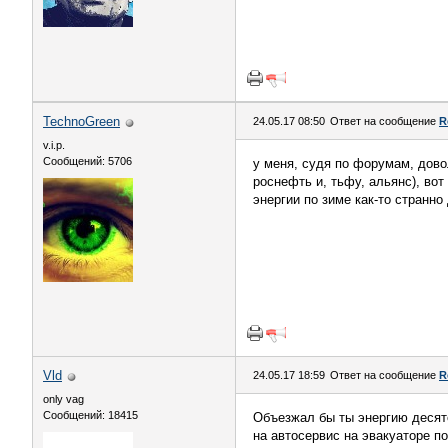
TechnoGreen
24.05.17 08:50
Ответ на сообщение
R
v.i.p.
Сообщений: 5706
у меня, судя по форумам, довол
роснефть и, тьфу, альянс), вот
энергии по зиме как-то странн
Vld
24.05.17 18:59
Ответ на сообщение
R
only vag
Сообщений: 18415
Объезжал бы ты энергию десято
на автосервис на эвакуаторе п