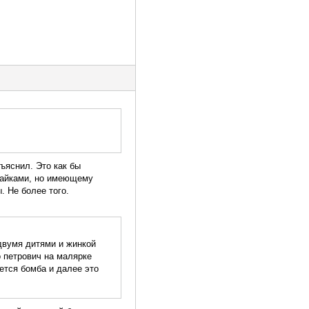
ъяснил. Это как бы
 гайками, но имеющему
. Не более того.
 двумя дитями и жинкой
о петрович на малярке
ается бомба и далее это