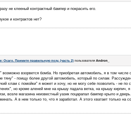
разу не клееный контрактный бампер и покрасить его.
укое и контрактов нет?
e: Осаго. Примите правильную позу. (часть 2)
пользователя
Andron_
ня" возможно взорвется бомба. Но приобретая автомобиль, я в том числ
"не тяну" - поищу более другой автомобиль, который по силам. Рассужде
кий хлам с помойки" я может и хочу, но не могу себе позволить - не по 
аленях", но кроме аленей мне на крышу падала ветка, на крышу кирпич, 
язи, возле магазина неизвестный уазик поцарапал бампер крыло и дверь.
минать. А в нем только то, что я заработал. А этого хватает только на 