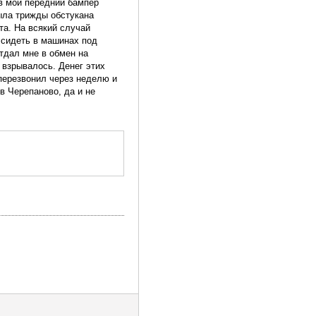
 в мой передний бампер
была трижды обстукана
та. На всякий случай
ь сидеть в машинах под
отдал мне в обмен на
 взрывалось. Денег этих
 перезвонил через неделю и
в Черепаново, да и не