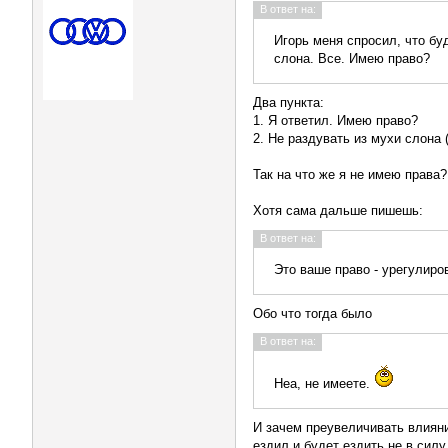
В ответ на:
Игорь меня спросил, что буд
слона. Все. Имею право?
Два пункта:
1. Я ответил. Имею право?
2. Не раздувать из мухи слона
Так на что же я не имею права
Хотя сама дальше пишешь:
В ответ на:
Это ваше право - урегулиро
Обо что тогда было
В ответ на:
Неа, не имеете.
И зачем преувеличивать влиян
ездил и будет ездить не в сил