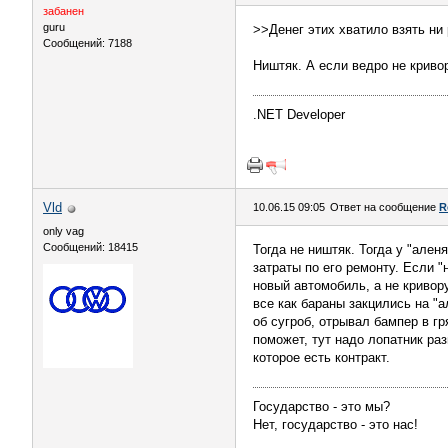
забанен
guru
>>Денег этих хватило взять ни 
Сообщений: 7188
Ништяк. А если ведро не кривор
.NET Developer
Vld
10.06.15 09:05
Ответ на сообщение
R
only vag
Сообщений: 18415
Тогда не ништяк. Тогда у "але
затраты по его ремонту. Если 
новый автомобиль, а не кривору
все как бараны закцились на "
об сугроб, отрывал бампер в гр
поможет, тут надо лопатник раз
которое есть контракт.
Государство - это мы?
Нет, государство - это нас!