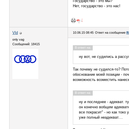
Государство - это мы?
Нет, государство - это нас!
Vld
10.06.15 08:45
Ответ на сообщение
R
only vag
Сообщений: 18415
В ответ на:
ну вот, не судились а рассу
Так почему не судился-то? Пот
обоснование моей позиции - по
возможность возместить нанесе
В ответ на:
ну и последнее - адекват. 
он конечно вобщем адекватн
все покрасит" - но как токо
уже полный неадекват....