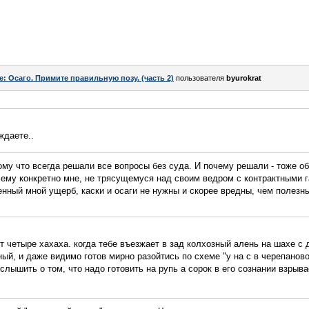
e: Осаго. Примите правильную позу. (часть 2)
пользователя
byurokrat
ждаете..
ому что всегда решали все вопросы без суда. И почему решали - тоже об
чему конкретно мне, не трясущемуся над своим ведром с контрактными
нный мной ущерб, каски и осаги не нужны и скорее вредны, чем полезны
тут четыре хахаха. когда тебе въезжает в зад колхозный алень на шахе с
ый, и даже видимо готов мирно разойтись по схеме "у на с в черепанов
 услышить о том, что надо готовить на рупь а сорок в его сознании взрыв