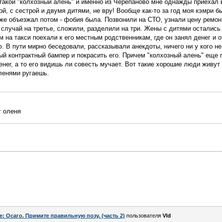
 такой "колхозный алень" и именно из Черепаново мне однажды приехал
ой, с сестрой и двумя дитями, не вру! Вообще как-то за год моя кэмри 
же объезжал потом - фобия была. Позвонили на СТО, узнали цену ремон
й случай на третье, сложили, разделили на три. Жены с дитями осталис
м на такси поехали к его местным родственникам, где он занял денег и 
. В пути мирно беседовали, рассказывали анекдоты, ничего ни у кого не
ный контрактный бампер и покрасить его. Причем "колхозный алень" еще
нег, а то его видишь ли совесть мучает. Вот такие хорошие люди живут 
аленями ругаешь.
г оленя
e: Осаго. Примите правильную позу. (часть 2)
пользователя
Vld