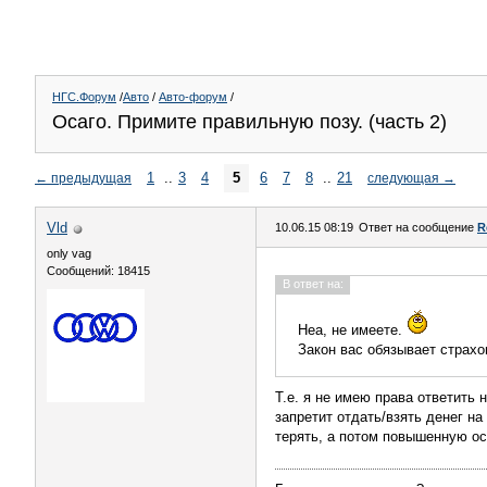
НГС.Форум
/
Авто
/
Авто-форум
/
Осаго. Примите правильную позу. (часть 2)
1
..
3
4
5
6
7
8
..
21
←
предыдущая
следующая
→
Vld
10.06.15 08:19
Ответ на сообщение
R
only vag
Сообщений: 18415
В ответ на:
Неа, не имеете.
Закон вас обязывает страх
Т.е. я не имею права ответить 
запретит отдать/взять денег н
терять, а потом повышенную ос