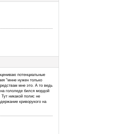
е оцениваю потенциальные
ния "мнне нужен только
средствам мне это. А то ведь
я на гололеде бился мордой
 Тут никакой полис не
содержание криворукого на