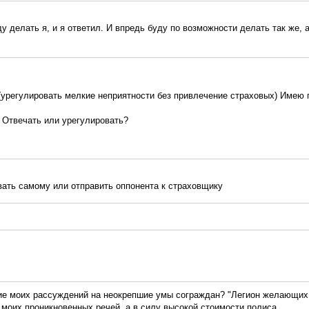
у делать я, и я ответил. И впредь буду по возможности делать так же, 
 (урегулировать мелкие неприятности без привлечение страховых) Имею 
? Отвечать или урегулировать?
вать самому или отправить оппонента к страховщику
ие моих рассуждений на неокрепшие умы сограждан? "Легион желающих 
у моих проникновенных речей, а в силу высокой стоимости полиса.