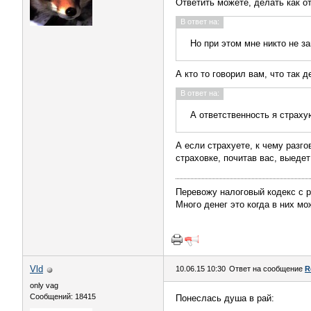
Ответить можете, делать как от
В ответ на:
Но при этом мне никто не з
А кто то говорил вам, что так 
В ответ на:
А ответственность я страху
А если страхуете, к чему разго
страховке, почитав вас, выедет 
Перевожу налоговый кодекс с рус
Много денег это когда в них мож
Vld
10.06.15 10:30
Ответ на сообщение
R
only vag
Сообщений: 18415
Понеслась душа в рай: