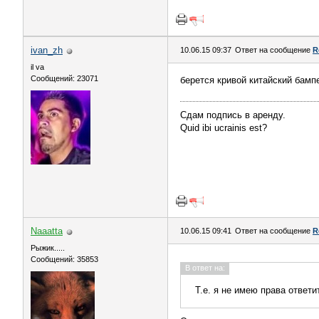
ivаn_zh
10.06.15 09:37
Ответ на сообщение
R
il va
Сообщений: 23071
берется кривой китайский бамп
Сдам подпись в аренду.
Quid ibi ucrainis est?
Naaatta
10.06.15 09:41
Ответ на сообщение
R
Рыжик.....
Сообщений: 35853
В ответ на:
Т.е. я не имею права ответ