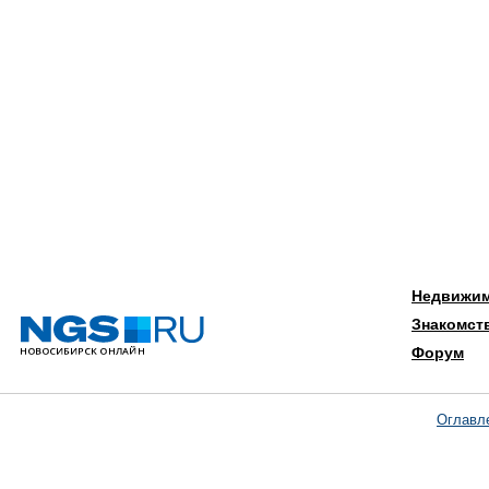
Недвижи
Знакомст
Форум
Оглавл