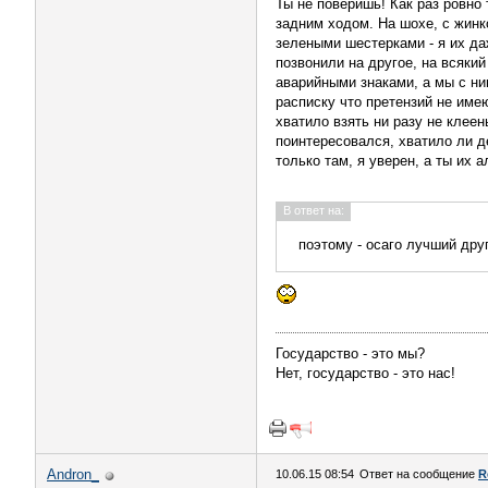
Ты не поверишь! Как раз ровно
задним ходом. На шохе, с жинк
зелеными шестерками - я их да
позвонили на другое, на всяки
аварийными знаками, а мы с ни
расписку что претензий не имею
хватило взять ни разу не клее
поинтересовался, хватило ли де
только там, я уверен, а ты их 
В ответ на:
поэтому - осаго лучший дру
Государство - это мы?
Нет, государство - это нас!
Andron_
10.06.15 08:54
Ответ на сообщение
R