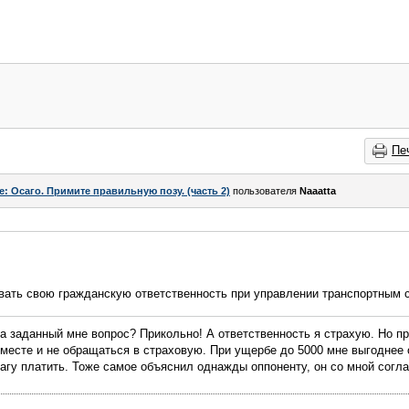
Пе
e: Осаго. Примите правильную позу. (часть 2)
пользователя
Naaatta
овать свою гражданскую ответственность при управлении транспортным 
на заданный мне вопрос? Прикольно! А ответственность я страхую. Но пр
а месте и не обращаться в страховую. При ущербе до 5000 мне выгоднее
агу платить. Тоже самое объяснил однажды оппоненту, он со мной согл