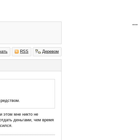
чать
RSS
Деревом
средством.
и этом мне никто не
 отдать деньгами, чем время
асился.