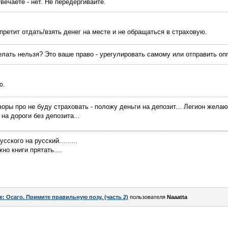
вечаете - нет. Не передергивайте.
апретит отдать/взять денег на месте и не обращаться в страховую.
делать нельзя? Это ваше право - урегулировать самому или отправить оп
ю.
воры про не буду страховать - положу деньги на депозит... Легион жел
на дороги без депозита...
ского на русский.........
но книги прятать....
e: Осаго. Примите правильную позу. (часть 2)
пользователя
Naaatta