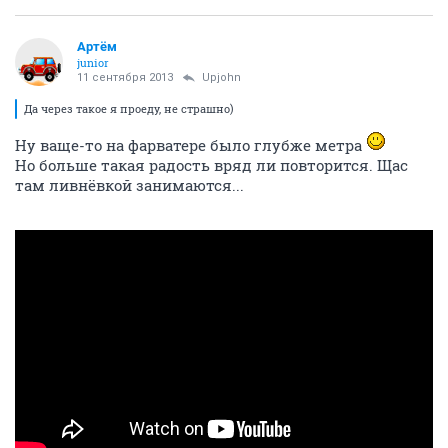
Артём
juniоr
11 сентября 2013
Upjohn
Да через такое я проеду, не страшно)
Ну ваще-то на фарватере было глубже метра
Но больше такая радость вряд ли повторится. Щас
там ливнёвкой занимаются...