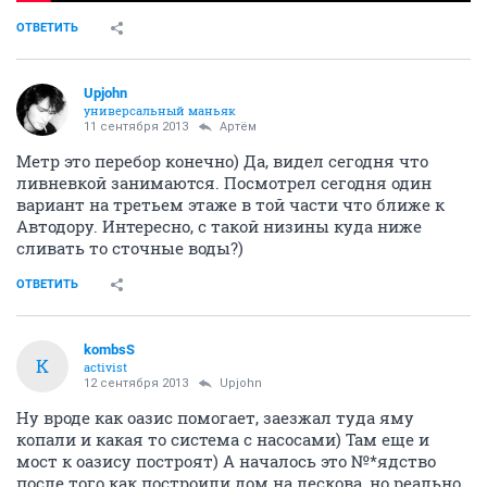
ОТВЕТИТЬ
Upjohn
универсальный маньяк
11 сентября 2013
Артём
Метр это перебор конечно) Да, видел сегодня что
ливневкой занимаются. Посмотрел сегодня один
вариант на третьем этаже в той части что ближе к
Автодору. Интересно, с такой низины куда ниже
сливать то сточные воды?)
ОТВЕТИТЬ
kombsS
K
activist
12 сентября 2013
Upjohn
Ну вроде как оазис помогает, заезжал туда яму
копали и какая то система с насосами) Там еще и
мост к оазису построят) А началось это №*ядство
после того как построили дом на лескова, но реально