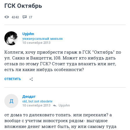
ГСК Октябрь
4242
17
Upjohn
универсальный маньяк
10 сентября 2013
Коллеги, хочу приобрести гараж в ГСК "Октябрь" по
ул. Сакко и Ванцетти, 108. Может кто нибудь дать
отзыв по этому ГСК? Стоит туда влазить или нет,
есть ли какие нибудь особенности?
ОТВЕТИТЬ
Деодат
Д
old, but not obsolete
10 сентября 2013
Upjohn
от дома то далековато топать. или переехали? а
вообще с учетом новостроек рядом- выгодное
вложение денег может быть, ну или самому туда