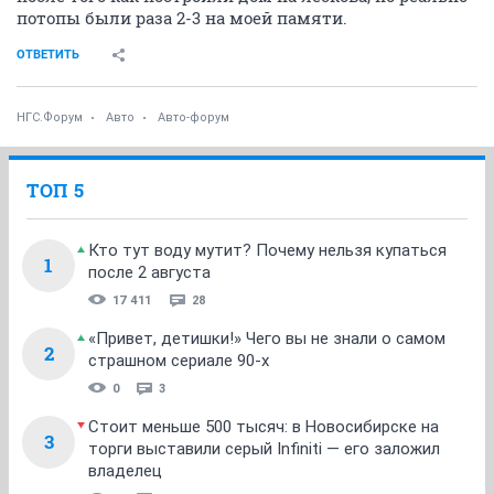
потопы были раза 2-3 на моей памяти.
ОТВЕТИТЬ
НГС.Форум
Авто
Авто-форум
ТОП 5
Кто тут воду мутит? Почему нельзя купаться
1
после 2 августа
17 411
28
«Привет, детишки!» Чего вы не знали о самом
2
страшном сериале 90-х
0
3
Стоит меньше 500 тысяч: в Новосибирске на
3
торги выставили серый Infiniti — его заложил
владелец