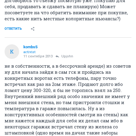
договорюсь то съезжу посмотрю уже. Покупаю для
себя, продавать и сдавать не планирую) Может
посоветуете на что обратить внимание при покупке,
есть какие нить местные колоритные ньюансы?)
ОТВЕТИТЬ
kombsS
K
activist
11 сентября 2013
Upjohn
не в собственности, а в бессрочной аренде) из советов
ну для начала зайди в сам гск и пройдись на
конкретных воротах есть телефоны, пару точно
встречал как раз на 2ом этаже. Продают долго ибо
ломят цену 300-320, я бы не торопясь взял за 250.
Внутренний внешний ряд особо значения не имеет у
меня внешняя стена, но там пристроили стошки и
температура в гараже повысилась. Ну а из
конструктивных особенностей смотри на стены) как
мне кажется каждый для себя их делал сам ибо в
некоторых гаражах встречал стену из железа со
штамповкой (одно время на дачах такие заборы