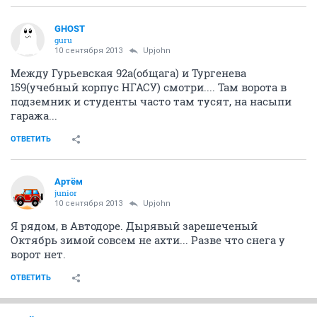
GHOST
guru
10 сентября 2013
Upjohn
Между Гурьевская 92а(общага) и Тургенева
159(учебный корпус НГАСУ) смотри.... Там ворота в
подземник и студенты часто там тусят, на насыпи
гаража...
ОТВЕТИТЬ
Артём
juniоr
10 сентября 2013
Upjohn
Я рядом, в Автодоре. Дырявый зарешеченый
Октябрь зимой совсем не ахти... Разве что снега у
ворот нет.
ОТВЕТИТЬ