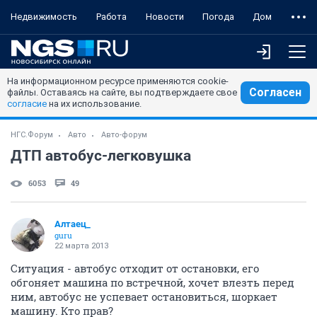
Недвижимость
Работа
Новости
Погода
Дом
На информационном ресурсе применяются cookie-
Согласен
файлы. Оставаясь на сайте, вы подтверждаете свое
согласие
на их использование.
НГС.Форум
Авто
Авто-форум
ДТП автобус-легковушка
6053
49
Алтаец_
guru
22 марта 2013
Ситуация - автобус отходит от остановки, его
обгоняет машина по встречной, хочет влезть перед
ним, автобус не успевает остановиться, шоркает
машину. Кто прав?