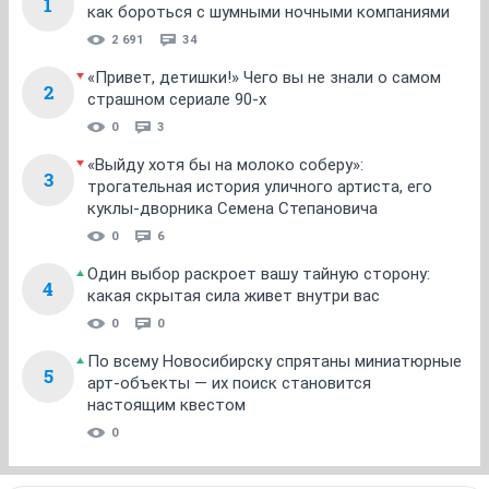
1
как бороться с шумными ночными компаниями
2 691
34
«Привет, детишки!» Чего вы не знали о самом
2
страшном сериале 90-х
0
3
«Выйду хотя бы на молоко соберу»:
3
трогательная история уличного артиста, его
куклы-дворника Семена Степановича
0
6
Один выбор раскроет вашу тайную сторону:
4
какая скрытая сила живет внутри вас
0
0
По всему Новосибирску спрятаны миниатюрные
5
арт-объекты — их поиск становится
настоящим квестом
0