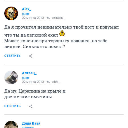
Alex_
guru
22 марта 2013
Алтаец_
Да я прочитал невнимательно твой пост и подумал
что ты на легковой ехал
Может конечно зря торопыгу пожалел, но тебе
видней. Сильно его помял?
ОТВЕТИТЬ
Алтаец_
guru
22 марта 2013
Alex_
Да ну. Царапина на крыле и
две мелкие вмятины.
ОТВЕТИТЬ
Дядя Ваsя
Дедуля