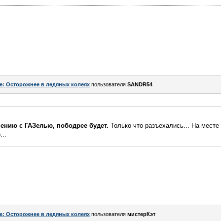
e: Осторожнее в ледяных колеях
пользователя
SANDR54
нению с ГАЗелью, пободрее будет.
Только что разъехались... На месте
...
e: Осторожнее в ледяных колеях
пользователя
мистерКэт