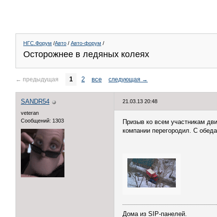
НГС.Форум
/
Авто
/
Авто-форум
/
Осторожнее в ледяных колеях
1
2
все
←
предыдущая
следующая
→
SANDR54
21.03.13 20:48
veteran
Сообщений: 1303
Призыв ко всем участникам дви
компании перегородил. С обеда 
Дома из SIP-панелей.