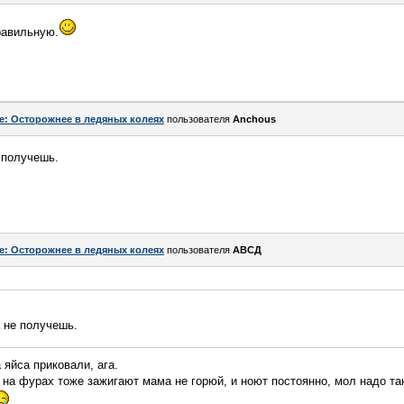
равильную.
e: Осторожнее в ледяных колеях
пользователя
Anchous
 получешь.
e: Осторожнее в ледяных колеях
пользователя
АВСД
 не получешь.
 яйса приковали, ага.
на фурах тоже зажигают мама не горюй, и ноют постоянно, мол надо так