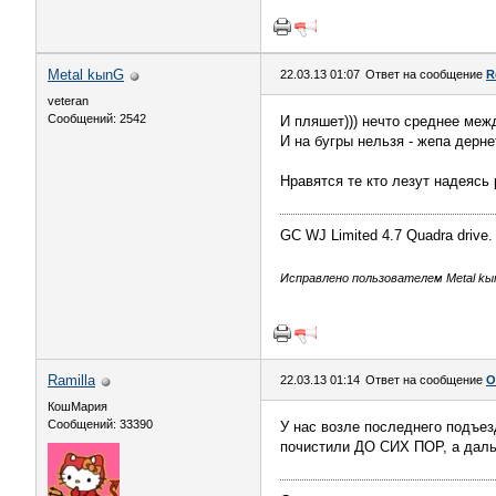
Metal kыnG
22.03.13 01:07
Ответ на сообщение
R
veteran
Сообщений: 2542
И пляшет))) нечто среднее межд
И на бугры нельзя - жепа дерне
Нравятся те кто лезут надеясь
GC WJ Limited 4.7 Quadra drive.
Исправлено пользователем Metal kыn
Ramilla
22.03.13 01:14
Ответ на сообщение
О
КошМария
Сообщений: 33390
У нас возле последнего подъез
почистили ДО СИХ ПОР, а даль