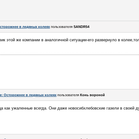
сторожнее в ледяных колеях
пользователя
SANDR54
вик этой же компании в аналогичной ситуации-его развернуло в колее,т
e: Осторожнее в ледяных колеях
пользователя
Конь вороной
ца как ужаленные всегда. Они даже новосибхлебовские газели в своей 