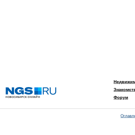
Недвижи
Знакомст
Форум
Оглавл