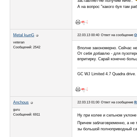
заставляет-не получим ниче..
А на вопрос "какого буя там р
Metal kыnG
22.03.13 00:40
Ответ на сообщение
О
veteran
Сообщений: 2542
Вполне закономерно. Сейчас не
От себя добавлю - для пузотер
впритирку. Сарай конечно боль
GC WJ Limited 4.7 Quadra drive.
Anchous
22.03.13 01:00
Ответ на сообщение
R
guru
Сообщений: 6911
Ну при колее и сильном уклоне
Причем заблаговременно, а не т
зы большой полноприводный са