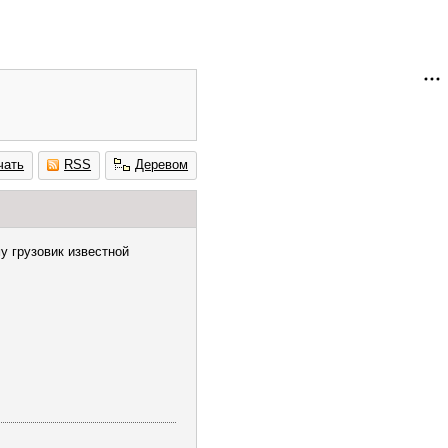
чать
RSS
Деревом
у грузовик известной