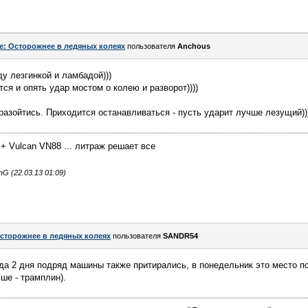
e: Осторожнее в ледяных колеях
пользователя
Anchous
у лезгинкой и ламбадой)))
тся и опять удар мостом о колею и разворот))))
 разойтись. Приходится останавливаться - пусть ударит лучше лезущий))
 + Vulcan VN88 ... литраж решает все
G (22.03.13 01:09)
сторожнее в ледяных колеях
пользователя
SANDR54
да 2 дня подряд машины также притирались, в понедельник это место п
ше - трамплин).