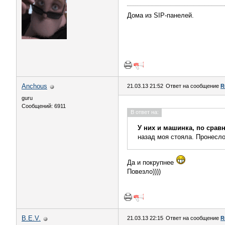
Дома из SIP-панелей.
Anchous
21.03.13 21:52
Ответ на сообщение
R
guru
Сообщений: 6911
В ответ на:
У них и машинка, по срав
назад моя стояла. Пронесло
Да и покрупнее
Повезло))))
B.E.V.
21.03.13 22:15
Ответ на сообщение
R