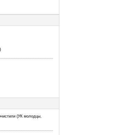
)
очистили (УК молодцы,