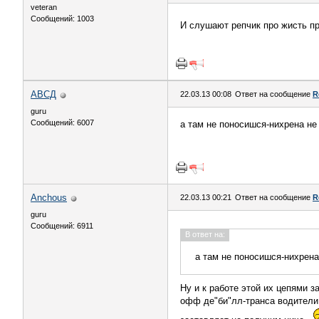
veteran
Сообщений: 1003
И слушают репчик про жисть п
АВСД
22.03.13 00:08
Ответ на сообщение
R
guru
Сообщений: 6007
а там не поносишся-нихрена не
Anchous
22.03.13 00:21
Ответ на сообщение
R
guru
Сообщений: 6911
В ответ на:
а там не поносишся-нихрена
Ну и к работе этой их цепями за
офф де"би"лл-транса водители 