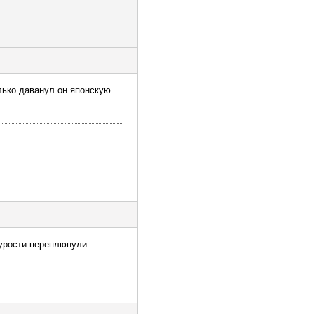
олько даванул он японскую
дурости переплюнули.