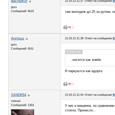
мистерКэт
21.03.13 21:37
Ответ на сообщение
R
guru
Сообщений: 6610
там молодеж до 25 за рулем..н
Anchous
21.03.13 21:38
Ответ на сообщение
R
guru
Сообщений: 6911
В ответ на:
..носятся как зомби
И паркуются как идорги.
SANDR54
21.03.13 21:44
Ответ на сообщение
R
veteran
Сообщений: 1303
У них и машинка, по сравнению
стояла. Пронесло...