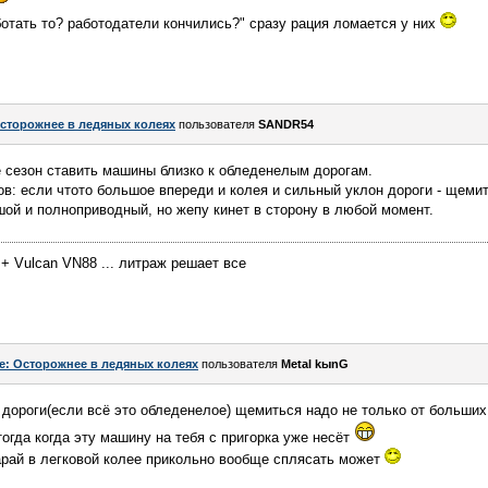
аботать то? работодатели кончились?" сразу рация ломается у них
сторожнее в ледяных колеях
пользователя
SANDR54
 сезон ставить машины близко к обледенелым дорогам.
ов: если чтото большое впереди и колея и сильный уклон дороги - щемит
шой и полноприводный, но жепу кинет в сторону в любой момент.
 + Vulcan VN88 ... литраж решает все
e: Осторожнее в ледяных колеях
пользователя
Metal kыnG
 дороги(если всё это обледенелое) щемиться надо не только от больших
огда когда эту машину на тебя с пригорка уже несёт
рай в легковой колее прикольно вообще сплясать может