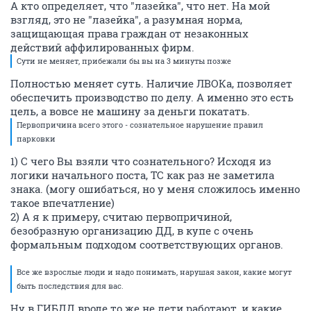
А кто определяет, что "лазейка", что нет. На мой
взгляд, это не "лазейка", а разумная норма,
защищающая права граждан от незаконных
действий аффилированных фирм.
Сути не меняет, прибежали бы вы на 3 минуты позже
Полностью меняет суть. Наличие ЛВОКа, позволяет
обеспечить производство по делу. А именно это есть
цель, а вовсе не машину за деньги покатать.
Первопричина всего этого - сознательное нарушение правил
парковки
1) С чего Вы взяли что сознательного? Исходя из
логики начального поста, ТС как раз не заметила
знака. (могу ошибаться, но у меня сложилось именно
такое впечатление)
2) А я к примеру, считаю первопричиной,
безобразную организацию ДД, в купе с очень
формальным подходом соответствующих органов.
Все же взрослые люди и надо понимать, нарушая закон, какие могут
быть последствия для вас.
Ну в ГИБДД вроде то же не дети работают, и какие