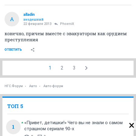
alladin
A
нездешний
22 февраля 2013
PhoeniX
конечно, причем вместе с эвакуатором как орудием
преступления
ОТВЕТИТЬ
1
2
3
НГС.Форум
Авто
Авто-форум
ТОП 5
«Привет, детишки!» Чего вы не знали о самом
1
страшном сериале 90-х