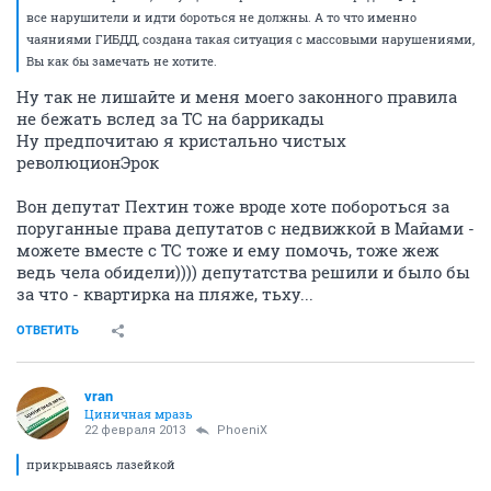
все нарушители и идти бороться не должны. А то что именно
чаяниями ГИБДД, создана такая ситуация с массовыми нарушениями,
Вы как бы замечать не хотите.
Ну так не лишайте и меня моего законного правила
не бежать вслед за ТС на баррикады
Ну предпочитаю я кристально чистых
революционЭрок
Вон депутат Пехтин тоже вроде хоте побороться за
поруганные права депутатов с недвижкой в Майами -
можете вместе с ТС тоже и ему помочь, тоже жеж
ведь чела обидели)))) депутатства решили и было бы
за что - квартирка на пляже, тьху...
ОТВЕТИТЬ
vran
Циничная мразь
22 февраля 2013
PhoeniX
прикрываясь лазейкой