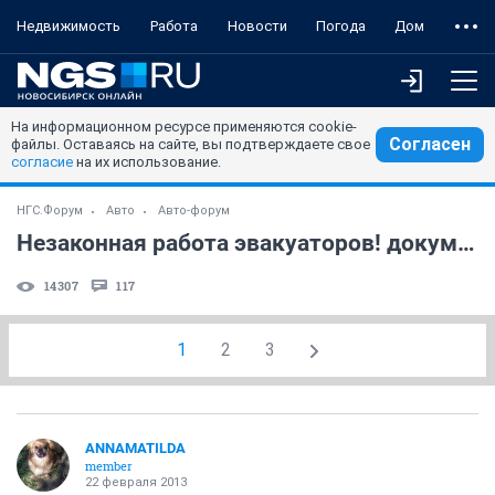
Недвижимость
Работа
Новости
Погода
Дом
На информационном ресурсе применяются cookie-
Согласен
файлы. Оставаясь на сайте, вы подтверждаете свое
согласие
на их использование.
НГС.Форум
Авто
Авто-форум
Незаконная работа эвакуаторов! документы переданы для обжалования
14307
117
1
2
3
ANNAMATILDA
member
22 февраля 2013