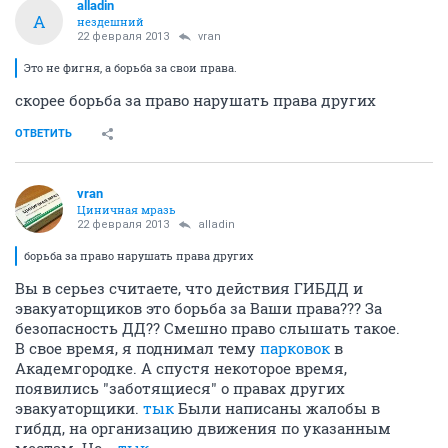
alladin
A
нездешний
22 февраля 2013
vran
Это не фигня, а борьба за свои права.
скорее борьба за право нарушать права других
ОТВЕТИТЬ
vran
Циничная мразь
22 февраля 2013
alladin
борьба за право нарушать права других
Вы в серьез считаете, что действия ГИБДД и
эвакуаторщиков это борьба за Ваши права??? За
безопасность ДД?? Смешно право слышать такое.
В свое время, я поднимал тему
парковок
в
Академгородке. А спустя некоторое время,
появились "заботящиеся" о правах других
эвакуаторщики.
тык
Были написаны жалобы в
гибдд, на организацию движения по указанным