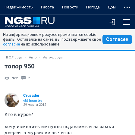
Недвижимость
Работа
Новости
Погода
Дом
На информационном ресурсе применяются cookie-
Согласен
файлы. Оставаясь на сайте, вы подтверждаете свое
согласие
на их использование.
НГС.Форум
Авто
Авто-форум
топор 950
922
7
Crusader
old hamster
29 марта 2012
Кто в курсе?
хочу изменить импульс подаваемый на замки
дверей. в мурзилке вычитал