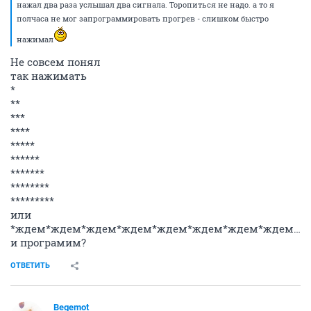
нажал два раза услышал два сигнала. Торопиться не надо. а то я
полчаса не мог запрограммировать прогрев - слишком быстро
нажимал
Не совсем понял
так нажимать
*
**
***
****
*****
******
*******
********
*********
или
*ждем*ждем*ждем*ждем*ждем*ждем*ждем*ждем*ж
и програмим?
ОТВЕТИТЬ
Begemot