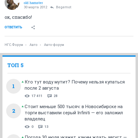
old hamster
30 марта 2012
Begemot
ок, спасибо!
ОТВЕТИТЬ
НГС.Форум
Авто
Авто-форум
ТОП 5
Кто тут воду мутит? Почему нельзя купаться
1
после 2 августа
17 411
28
Стоит меньше 500 тысяч: в Новосибирске на
2
торги выставили серый Infiniti — его заложил
владелец
0
13
Погода 30 июля укажет, каким ждать август —