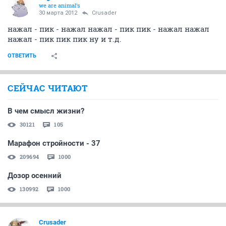
we are animal's
30 марта 2012
Crusader
нажал - пик - нажал нажал - пик пик - нажал нажал
нажал - пик пик пик ну и т.д.
ОТВЕТИТЬ
СЕЙЧАС ЧИТАЮТ
В чем смысл жизни?
30121
105
Марафон стройности - 37
209694
1000
Дозор осенний
130992
1000
Crusader