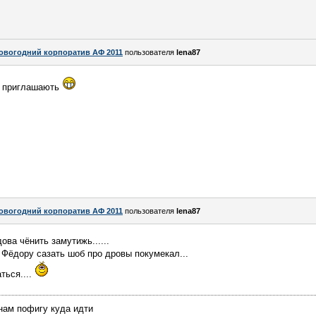
овогодний корпоратив АФ 2011
пользователя
lena87
Г приглашають
овогодний корпоратив АФ 2011
пользователя
lena87
дова чёнить замутижь......
а Фёдору сазать шоб про дровы покумекал...
ться....
 нам пофигу куда идти