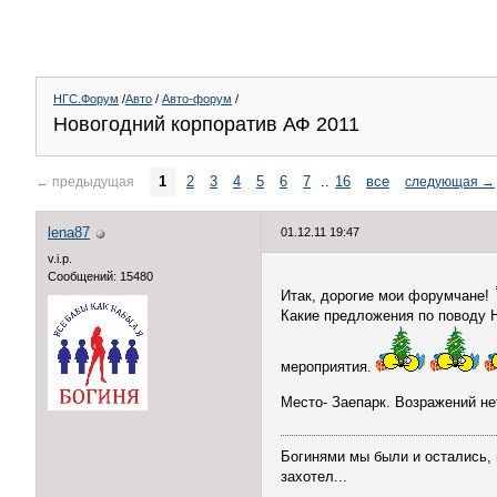
НГС.Форум
/
Авто
/
Авто-форум
/
Новогодний корпоратив АФ 2011
1
2
3
4
5
6
7
..
16
все
←
предыдущая
следующая
→
lena87
01.12.11 19:47
v.i.p.
Сообщений: 15480
Итак, дорогие мои форумчане!
Какие предложения по поводу 
мероприятия.
Место- Заепарк. Возражений н
Богинями мы были и остались, и
захотел...