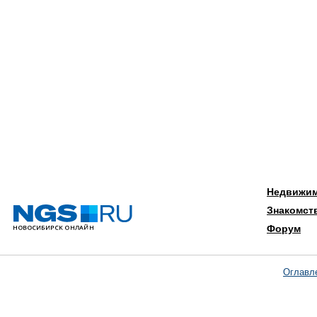
Недвижи
Знакомст
Форум
Оглавл