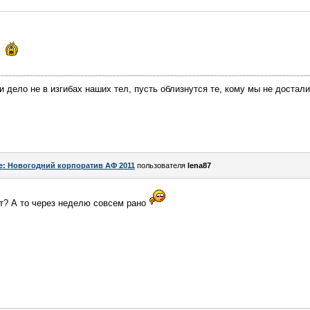
 дело не в изгибах наших тел, пусть облизнутся те, кому мы не досталис
e: Новогодний корпоратив АФ 2011
пользователя
lena87
ет? А то через неделю совсем рано