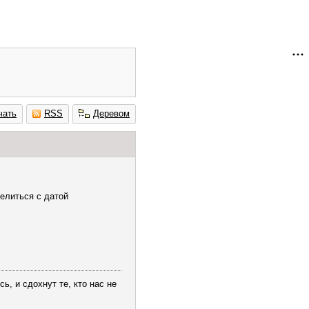
чать
RSS
Деревом
елиться с датой
ь, и сдохнут те, кто нас не