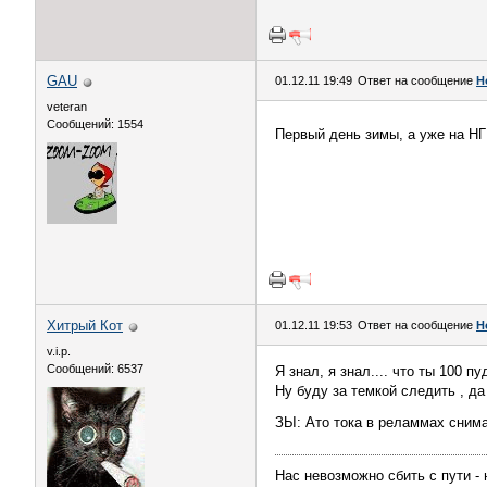
GAU
01.12.11 19:49
Ответ на сообщение
Н
veteran
Сообщений: 1554
Первый день зимы, а уже на Н
Хитрый Кот
01.12.11 19:53
Ответ на сообщение
Н
v.i.p.
Сообщений: 6537
Я знал, я знал.... что ты 100 пу
Ну буду за темкой следить , д
ЗЫ: Ато тока в реламмах снима
Нас невозможно сбить с пути -