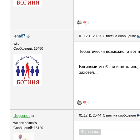
lena87
01.12.11 20:37
Ответ на сообщение
R
v.i.p.
Сообщений: 15480
Теоретически возможно, а вот п
Богинями мы были и остались, и
захотел...
Begemot
01.12.11 20:44
Ответ на сообщение
R
we are animal's
Сообщений: 15120
В ответ на: