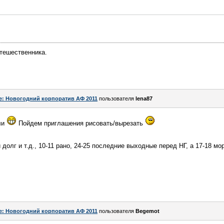
тешественника.
e: Новогодний корпоратив АФ 2011
пользователя
lena87
ли
Пойдем приглашения рисовать/вырезать
 долг и т.д., 10-11 рано, 24-25 последние выходные перед НГ, а 17-18 м
e: Новогодний корпоратив АФ 2011
пользователя
Begemot