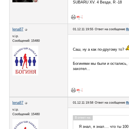
SUBARU XV. 4 Везде, R -18
lena87
01.12.11 19:55
Ответ на сообщение
R
v.i.p.
Сообщений: 15480
Саш, ну а как по-другому то?
Богинями мы были и остались, и
захотел...
lena87
01.12.11 19:58
Ответ на сообщение
R
v.i.p.
Сообщений: 15480
В ответ на:
Я знал, я знал.... что ты 10