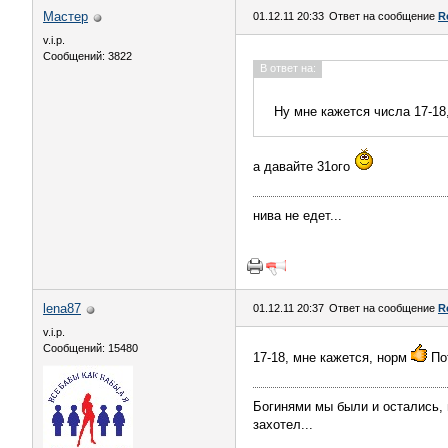
Мастер
01.12.11 20:33
Ответ на сообщение
R
v.i.p.
Сообщений: 3822
В ответ на:
Ну мне кажется числа 17-18
а давайте 31ого
нива не едет...
lena87
01.12.11 20:37
Ответ на сообщение
R
v.i.p.
Сообщений: 15480
17-18, мне кажется, норм
Пот
Богинями мы были и остались, и
захотел...