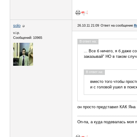
solo
26.10.11 21:09
Ответ на сообщение
R
v.i.p.
Сообщений: 10965
В ответ на:
... Все б ничего, я б даже 
заказывай" НО в таком случ
В ответ на:
вместо того чтобы прост
и с головой ушел в поис
он просто представил КАК Яна в
Оп-па, а куда подевалась моя 