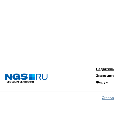
Недвижи
Знакомст
Форум
Оглавл