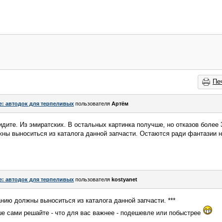
Пе
e: автодок для терпеливых
пользователя
Артём
идите. Из эмиратских. В остальных картинка получше, но отказов более 
ны выноситься из каталога данной запчасти. Остаются ради фантазии н
e: автодок для терпеливых
пользователя
kostyanet
анию должны выноситься из каталога данной запчасти. ***
е сами решайте - что для вас важнее - подешевле или побыстрее