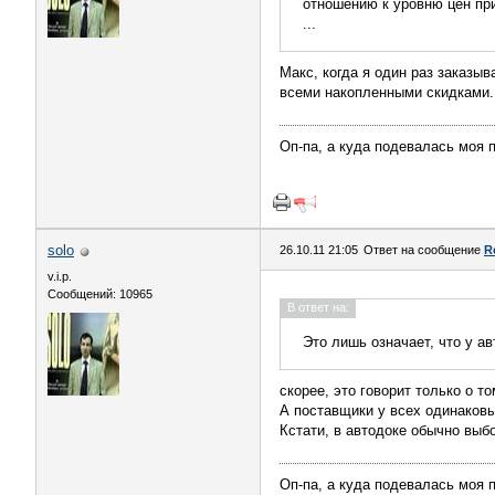
отношению к уровню цен при
...
Макс, когда я один раз заказы
всеми накопленными скидками.
Оп-па, а куда подевалась моя 
solo
26.10.11 21:05
Ответ на сообщение
R
v.i.p.
Сообщений: 10965
В ответ на:
Это лишь означает, что у ав
скорее, это говорит только о т
А поставщики у всех одинаковы
Кстати, в автодоке обычно выбо
Оп-па, а куда подевалась моя 