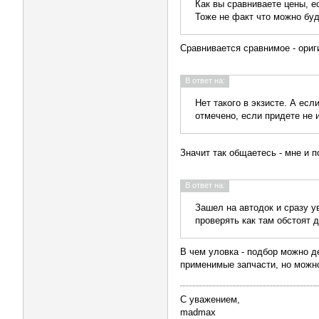
Как вы сравниваете цены, е
Тоже не факт что можно буд
Сравнивается сравнимое - ориг
В ответ на:
Нет такого в экзисте. А ес
отмечено, если придете не и
Значит так общаетесь - мне и 
В ответ на:
Зашел на автодок и сразу у
проверять как там обстоят 
В чем уловка - подбор можно д
применимые запчасти, но можн
С уважением,
madmax