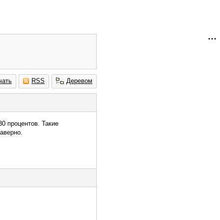
чать
RSS
Деревом
30 процентов. Такие
аверно.