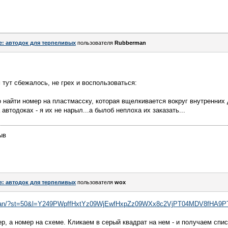
e: автодок для терпеливых
пользователя
Rubberman
 тут сбежалось, не грех и воспользоваться:
о найти номер на пластмасску, которая вщелкивается вокруг внутренних 
 автодоках - я их не нарыл...а былоб неплоха их заказать...
ыв
e: автодок для терпеливых
пользователя
wox
/nissan/?st=50&l=Y249PWpffHxtYz09WjEwfHxpZz09WXx8c2VjPT04MDV8fHA
р, а номер на схеме. Кликаем в серый квадрат на нем - и получаем спис