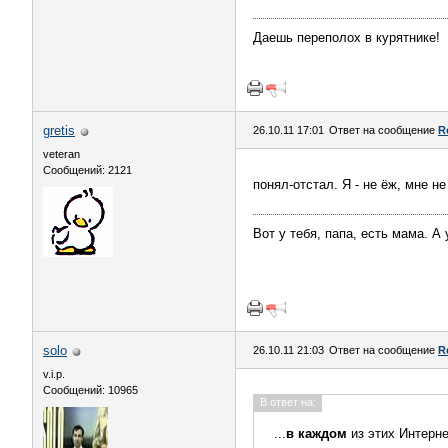
Даешь переполох в курятнике!
gretis
26.10.11 17:01
Ответ на сообщение
R
veteran
Сообщений: 2121
понял-отстал. Я - не ёж, мне н
Вот у тебя, папа, есть мама. А 
solo
26.10.11 21:03
Ответ на сообщение
R
v.i.p.
Сообщений: 10965
В ответ на:
...
в каждом
из этих Интерне