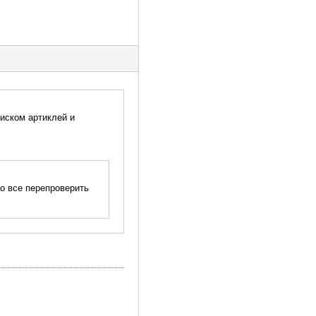
писком артиклей и
но все перепроверить