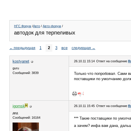
НГС.Форум
/
Авто
/
Авто-форум
/
автодок для терпеливых
1
2
3
все
←
предыдущая
следующая
→
kostyanet
26.10.11 15:14
Ответ на сообщение
R
guru
Сообщений: 3839
Только что попробовал. Сами в
поставщики по умолчанию долж
igornsk
26.10.11 15:45
Ответ на сообщение
R
дед
Сообщений: 16164
*** Такие поставщики по умолч
а зачем? инфа вам дана, дальш