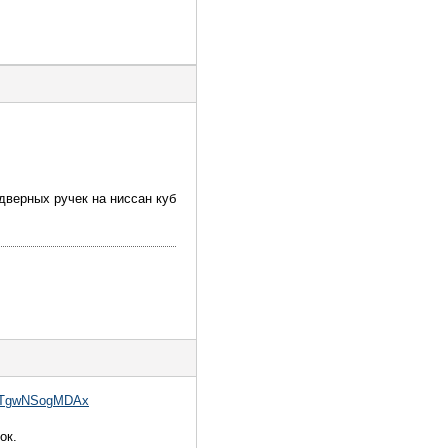
дверных ручек на ниссан куб
9PTgwNSogMDAx
ок.