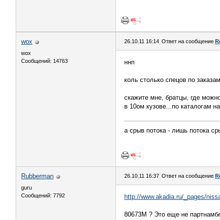
wox
26.10.11 16:14
Ответ на сообщение
R
wox
Сообщений: 14763
ннп
коль столько спецов по заказам
скажите мне, братцы, где можн
в 10ом кузове...по каталогам на
а срыв потока - лишь потока ср
Rubberman
26.10.11 16:37
Ответ на сообщение
R
guru
Сообщений: 7792
http://www.akadia.ru/_pages
80673M ? Это еще не партнамбе