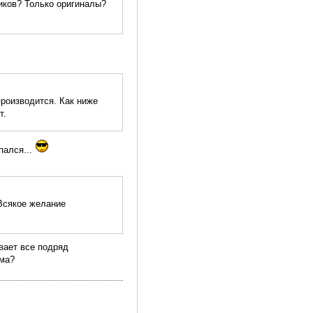
иков? Только оригиналы?
производится. Как ниже
т.
пался...
 Всякое желание
вает все подряд
ема?