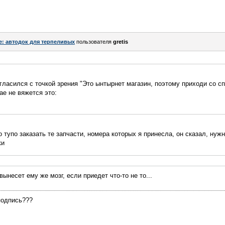
e: автодок для терпеливых
пользователя
gretis
согласился с точкой зрения "Это ынтырнет магазин, поэтому приходи со с
ае не вяжется это:
о тупо заказать те запчасти, номера которых я принесла, он сказал, нуж
ки
ынесет ему же мозг, если приедет что-то не то...
подпись???