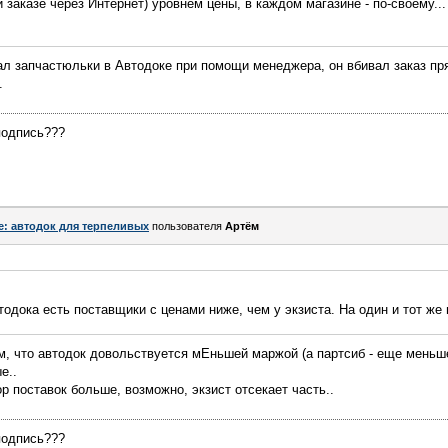
 заказе через Интернет) уровнем цены, в каждом магазине - по-своему...
вал запчастюльки в Автодоке при помощи менеджера, он вбивал заказ пря
.
подпись???
e: автодок для терпеливых
пользователя
Артём
тодока есть поставщики с ценами ниже, чем у экзиста. На один и тот же
ом, что автодок довольствуется мЕньшей маржой (а партсиб - еще меньш
е..
р поставок больше, возможно, экзист отсекает часть..
подпись???