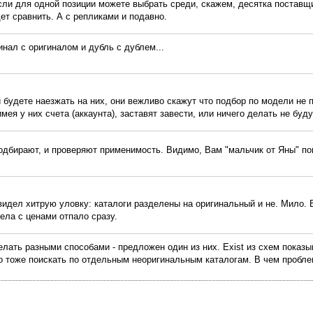
сли для одной позиции можете выбрать среди, скажем, десятка поставщ
ет сравнить. А с репликами и подавно.
инал с оригиналом и дубль с дублем...
ли будете наезжать на них, они вежливо скажут что подбор по модели не 
мея у них счета (аккаунта), заставят завести, или ничего делать не буду
подбирают, и проверяют применимость. Видимо, Вам "мальчик от Яны" по
видел хитрую уловку: каталоги разделены на оригинальный и не. Мило.
дела с ценами отпало сразу.
елать разными способами - предложен один из них. Exist из схем показы
о тоже поискать по отдельным неоригинальным каталогам. В чем пробл