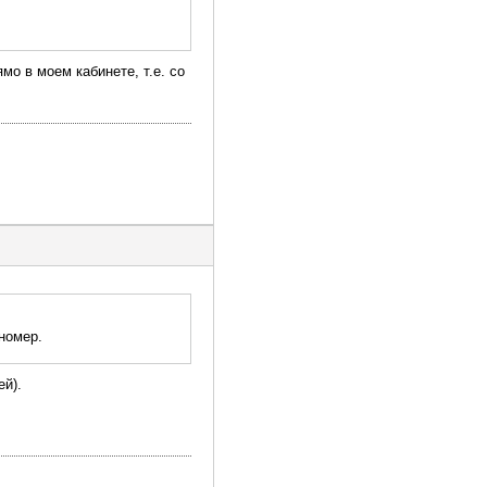
мо в моем кабинете, т.е. со
 номер.
ей).