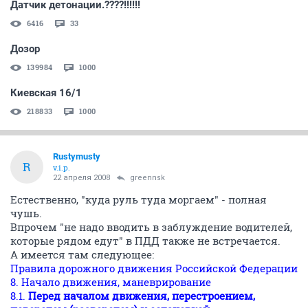
Датчик детонации.????!!!!!!
6416
33
Дозор
139984
1000
Киевская 16/1
218833
1000
Rustymusty
R
v.i.p.
22 апреля 2008
greennsk
Естественно, "куда руль туда моргаем" - полная
чушь.
Впрочем "не надо вводить в заблуждение водителей,
которые рядом едут" в ПДД также не встречается.
А имеется там следующее:
Правила дорожного движения Российской Федерации
8. Начало движения, маневрирование
8.1.
Перед началом движения, перестроением,