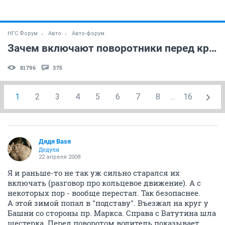
НГС.Форум
Авто
Авто-форум
Зачем включают поворотники перед кругом?
81796
375
1
2
3
4
5
6
7
8
...
16
Дядя Ваsя
Дедуля
22 апреля 2008
Я и раньше-то не так уж сильно старался их
включать (разговор про кольцевое движение). А с
некоторых пор - вообще перестал. Так безопаснее.
А этой зимой попал в "подставу". Въезжал на круг у
Башни со стороны пр. Маркса. Справа с Ватутина шла
шестерка. Перед поворотом водитель показывает