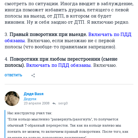
смотреть по ситуации. Иногда вводит в заблуждение,
иногда поможет избавить дурака, летящего с левой
полосы на выезд, от ДТП, в котором он будет
виновен. Ну и себя заодно от ДТП. Я включаю редко.
3.
Правый поворотник при выезде.
Включать по ПДД
обязаны.
Включаю, если выезжаю не с первой
полосы (что вообще-то правилами запрещено).
4.
Поворотник при любом перестроении (смене
полосы).
Включать по ПДД обязаны.
Включаю.
ОТВЕТИТЬ
Дядя Ваsя
Дедуля
23 апреля 2008
serg0
Нас инструктор учил так:
"Если кольцо мысленно "развернуть/разогнуть", то получается
обычный Т-образный перекресток. Так как на кольце налево мы
поехать не можем, то включаем правый поворотник. После того, как
въехали на кольцо, поворотник выключаем".