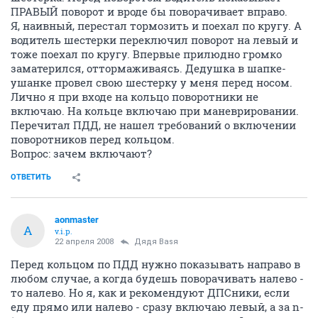
ПРАВЫЙ поворот и вроде бы поворачивает вправо.
Я, наивный, перестал тормозить и поехал по кругу. А
водитель шестерки переключил поворот на левый и
тоже поехал по кругу. Впервые прилюдно громко
заматерился, оттормаживаясь. Дедушка в шапке-
ушанке провел свою шестерку у меня перед носом.
Лично я при входе на кольцо поворотники не
включаю. На кольце включаю при маневрировании.
Перечитал ПДД, не нашел требований о включении
поворотников перед кольцом.
Вопрос: зачем включают?
ОТВЕТИТЬ
aonmaster
A
v.i.p.
22 апреля 2008
Дядя Ваsя
Перед кольцом по ПДД нужно показывать направо в
любом случае, а когда будешь поворачивать налево -
то налево. Но я, как и рекомендуют ДПСники, если
еду прямо или налево - сразу включаю левый, а за n-