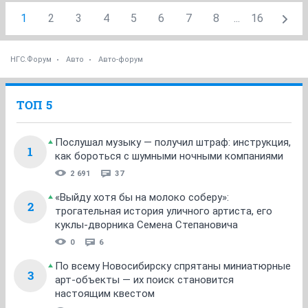
1
2
3
4
5
6
7
8
...
16
НГС.Форум
Авто
Авто-форум
ТОП 5
Послушал музыку — получил штраф: инструкция,
1
как бороться с шумными ночными компаниями
2 691
37
«Выйду хотя бы на молоко соберу»:
2
трогательная история уличного артиста, его
куклы-дворника Семена Степановича
0
6
По всему Новосибирску спрятаны миниатюрные
3
арт-объекты — их поиск становится
настоящим квестом