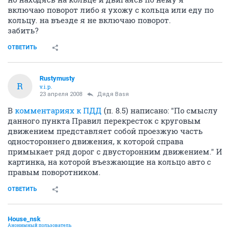
включаю поворот либо я ухожу с кольца или еду по
кольцу. на въезде я не включаю поворот.
забить?
ОТВЕТИТЬ
Rustymusty
R
v.i.p.
23 апреля 2008
Дядя Ваsя
В
комментариях к ПДД
(п. 8.5) написано: "По смыслу
данного пункта Правил перекресток с круговым
движением представляет собой проезжую часть
одностороннего движения, к которой справа
примыкает ряд дорог с двусторонним движением." И
картинка, на которой въезжающие на кольцо авто с
правым поворотником.
ОТВЕТИТЬ
House_nsk
Анонимный пользователь