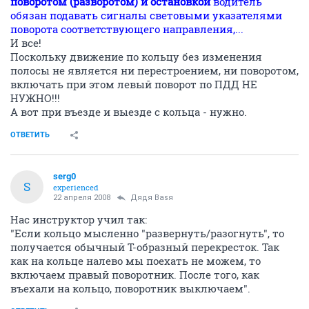
поворотом (разворотом) и остановкой
водитель
обязан подавать сигналы световыми указателями
поворота соответствующего направления,...
И все!
Поскольку движение по кольцу без изменения
полосы не является ни перестроением, ни поворотом,
включать при этом левый поворот по ПДД НЕ
НУЖНО!!!
А вот при въезде и выезде с кольца - нужно.
ОТВЕТИТЬ
serg0
S
experienced
22 апреля 2008
Дядя Ваsя
Нас инструктор учил так:
"Если кольцо мысленно "развернуть/разогнуть", то
получается обычный Т-образный перекресток. Так
как на кольце налево мы поехать не можем, то
включаем правый поворотник. После того, как
въехали на кольцо, поворотник выключаем".