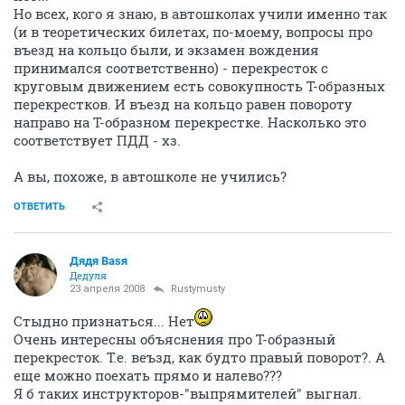
Но всех, кого я знаю, в автошколах учили именно так
(и в теоретических билетах, по-моему, вопросы про
въезд на кольцо были, и экзамен вождения
принимался соответственно) - перекресток с
круговым движением есть совокупность Т-образных
перекрестков. И въезд на кольцо равен повороту
направо на Т-образном перекрестке. Насколько это
соответствует ПДД - хз.
А вы, похоже, в автошколе не учились?
ОТВЕТИТЬ
Дядя Ваsя
Дедуля
23 апреля 2008
Rustymusty
Стыдно признаться... Нет
Очень интересны объяснения про Т-образный
перекресток. Т.е. веъзд, как будто правый поворот?. А
еще можно поехать прямо и налево???
Я б таких инструкторов-"выпрямителей" выгнал.