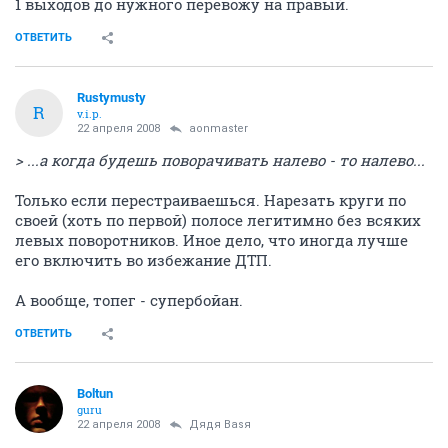
1 выходов до нужного перевожу на правый.
ОТВЕТИТЬ
Rustymusty
R
v.i.p.
22 апреля 2008
aonmaster
> ...а когда будешь поворачивать налево - то налево...
Только если перестраиваешься. Нарезать круги по
своей (хоть по первой) полосе легитимно без всяких
левых поворотников. Иное дело, что иногда лучше
его включить во избежание ДТП.
А вообще, топег - супербойан.
ОТВЕТИТЬ
Boltun
guru
22 апреля 2008
Дядя Ваsя