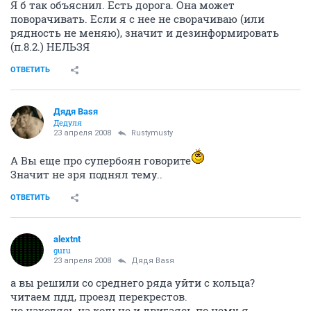
Я б так объяснил. Есть дорога. Она может
поворачивать. Если я с нее не сворачиваю (или
рядность не меняю), значит и дезинформировать
(п.8.2.) НЕЛЬЗЯ
ОТВЕТИТЬ
Дядя Ваsя
Дедуля
23 апреля 2008
Rustymusty
А Вы еще про супербоян говорите
Значит не зря поднял тему..
ОТВЕТИТЬ
alextnt
guru
23 апреля 2008
Дядя Ваsя
а вы решили со среднего ряда уйти с кольца?
читаем пдд, проезд перекрестов.
но находясь на кольце и двигаясь по нему я