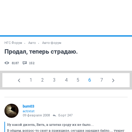
НГС.Форум
Авто
Авто-форум
Продал, теперь страдаю.
8187
152
1
2
3
4
5
6
7
bum03
activist
09 февраля 2008
Борт 247
Ну какой дизель, Вить, в штатах сроду их не было....
В общем, вопрос-то снят в принципе, сегодня зарядил бабло.... туарег