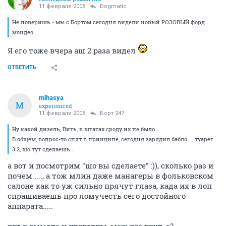
11 февраля 2008
Dogmatic
Не поверишь - мы с Бортом сегодня видели новый РОЗОВЫЙ форд
мондео.....
Я его тоже вчера аш 2 раза видел
ОТВЕТИТЬ
mihasya
M
experienced
11 февраля 2008
Борт 247
Ну какой дизель, Вить, в штатах сроду их не было....
В общем, вопрос-то снят в принципе, сегодня зарядил бабло.... туарег
3.2, шо тут сделаешь...
а вот и посмотрим "шо вы сделаете" :)), сколько раз и
почем....., а тож млин даже манагеры в фольковском
салоне как то уж сильно прячут глаза, када их в лоп
спрашиваешь про ломучесть сего достойного
аппарата.....
вот в смысле и проверим, мож все врут, а?....