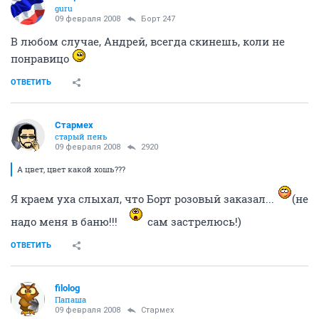
guru
09 февраля 2008
Борт 247
В любом случае, Андрей, всегда скинешь, коли не
понравицо
ОТВЕТИТЬ
Стармех
старый пень
09 февраля 2008
2920
А цвет, цвет какой хошь???
Я краем уха слыхал, что Борт розовый заказал...
(не
надо меня в баню!!!
сам застрелюсь!)
ОТВЕТИТЬ
filolog
Папаша
09 февраля 2008
Стармех