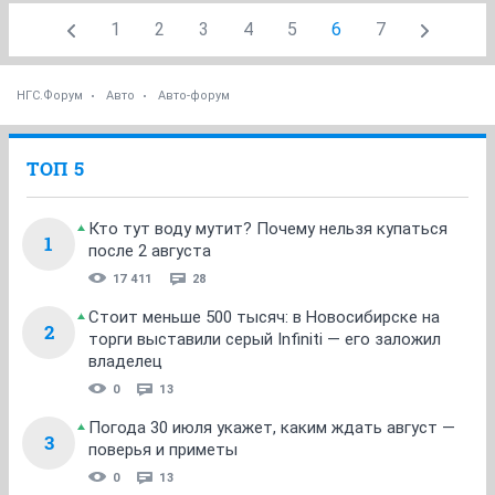
1
2
3
4
5
6
7
НГС.Форум
Авто
Авто-форум
ТОП 5
Кто тут воду мутит? Почему нельзя купаться
1
после 2 августа
17 411
28
Стоит меньше 500 тысяч: в Новосибирске на
2
торги выставили серый Infiniti — его заложил
владелец
0
13
Погода 30 июля укажет, каким ждать август —
3
поверья и приметы
0
13