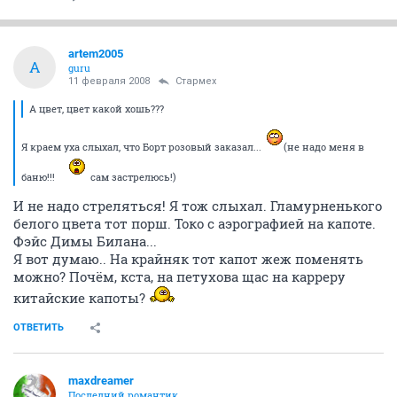
artem2005
A
guru
11 февраля 2008
Стармех
А цвет, цвет какой хошь???
Я краем уха слыхал, что Борт розовый заказал...
(не надо меня в
баню!!!
сам застрелюсь!)
И не надо стреляться! Я тож слыхал. Гламурненького
белого цвета тот порш. Токо с аэрографией на капоте.
Фэйс Димы Билана...
Я вот думаю.. На крайняк тот капот жеж поменять
можно? Почём, кста, на петухова щас на карреру
китайские капоты?
ОТВЕТИТЬ
maxdreamer
Последний романтик