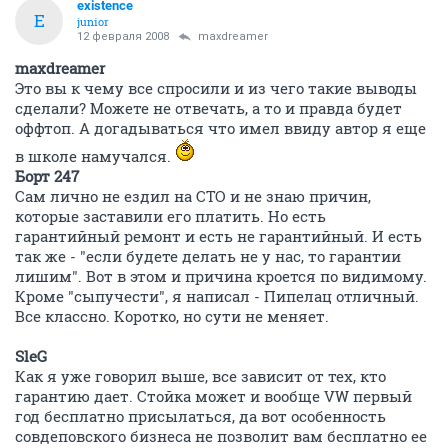
existence
E
junior
12 февраля 2008
maxdreamer
maxdreamer
Это вы к чему все спросили и из чего такие выводы
сделали? Можете не отвечать, а то и правда будет
оффтоп. А догадываться что имел ввиду автор я еще
в школе намучался.
Борт 247
Сам лично не ездил на СТО и не знаю причин,
которые заставили его платить. Но есть
гарантийный ремонт и есть не гарантийный. И есть
так же - "если будете делать не у нас, то гарантии
лишим". Вот в этом и причина кроется по видимому.
Кроме "сыпучести", я написал - Пипелац отличный.
Все классно. Коротко, но сути не меняет.
SlеG
Как я уже говорил выше, все зависит от тех, кто
гарантию дает. Стойка может и вообще VW первый
год бесплатно присылаться, да вот особенность
совдеповского бизнеса не позволит вам бесплатно ее