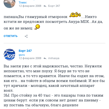
Томас
12 февраля 2008
Борт 247
папаша,Вы гламурный отморозок
....Никто
кстати не предложил посмотреть Акура MDX...Ах да,
он же не немец
ОТВЕТИТЬ
Борт 247
guru
12 февраля 2008
mihasya
Вы заели уже с этой надежностью, честно. Неужели
непонятно, что мне поуху. Я беру не то что не
ломается, а то что нравится. Иначе бы ездил на этом,
как его... на тойоте в общем всеми любимой. И все бы
тут кричали - молодец, какой зачотный аппарат
взял.
ЗЫ. Про стойку за 40 тыс - это лашары тока по таким
ценам берут. если уж совсем нет денег на пневму -
ну поставь ты обычную, благо дешевле