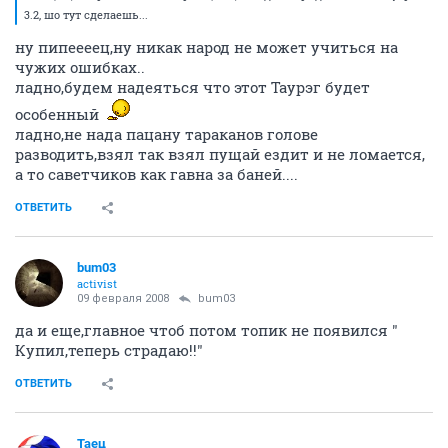
3.2, шо тут сделаешь...
ну пипеееец,ну никак народ не может учиться на
чужих ошибках..
ладно,будем надеяться что этот Таурэг будет
особенный
ладно,не нада пацану тараканов голове
разводить,взял так взял пущай ездит и не ломается,
а то саветчиков как гавна за баней....
ОТВЕТИТЬ
bum03
activist
09 февраля 2008
bum03
да и еще,главное чтоб потом топик не появился
"
Купил,теперь страдаю!!"
ОТВЕТИТЬ
Таец