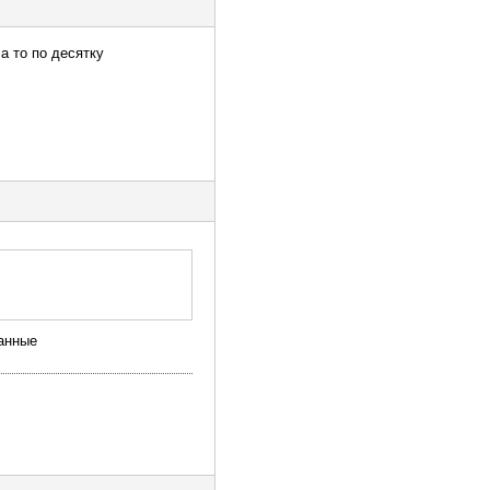
а то по десятку
ланные