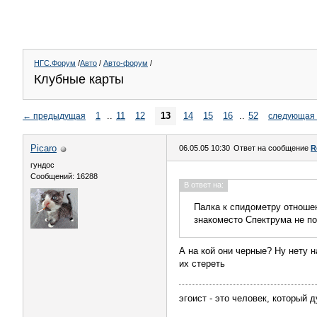
НГС.Форум
/
Авто
/
Авто-форум
/
Клубные карты
1
..
11
12
13
14
15
16
..
52
←
предыдущая
следующая
Picaro
06.05.05 10:30
Ответ на сообщение
R
гундос
Сообщений: 16288
В ответ на:
Палка к спидометру отношени
знакоместо Спектрума не по
А на кой они черные? Ну нету 
их стереть
эгоист - это человек, который 