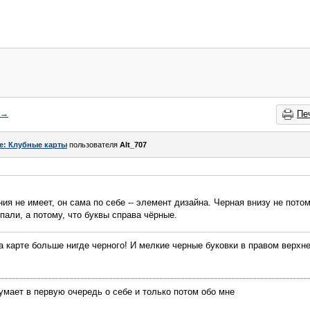
→
Пе
e: Клубные карты
пользователя
Alt_707
я не имеет, он сама по себе -- элемент дизайна. Черная внизу не потом
пали, а потому, что буквы справа чёрные.
на карте больше нигде черного! И мелкие черные буковки в правом верх
думает в первую очередь о себе и только потом обо мне