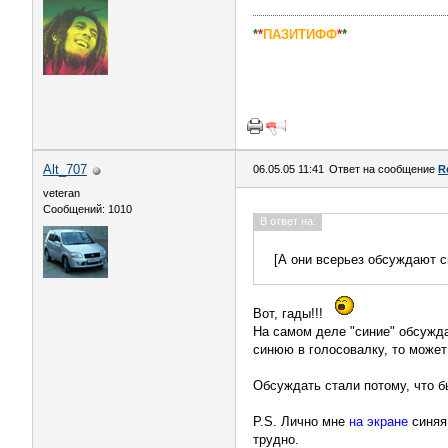
*
*
ПАЗИТИФФ
*
*
Alt_707
06.05.05 11:41
Ответ на сообщение
R
veteran
Сообщений: 1010
В ответ на:
[А они всерьез обсуждают 
Вот, гады!!!
На самом деле "синие" обсуждае
синюю в голосовалку, то может 
Обсуждать стали потому, что б
P.S. Лично мне
на экране
синяя 
трудно.