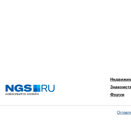
Недвижи
Знакомст
Форум
Оглавл