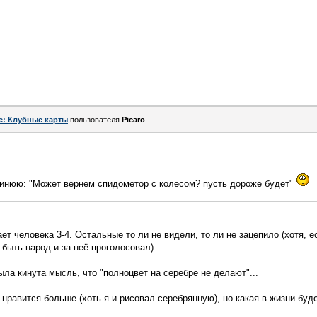
e: Клубные карты
пользователя
Picaro
синюю: "Может вернем спидометор с колесом? пусть дороже будет"
т человека 3-4. Остальные то ли не видели, то ли не зацепило (хотя, е
быть народ и за неё проголосовал).
ыла кинута мысль, что "полноцвет на серебре не делают"...
нравится больше (хоть я и рисовал серебрянную), но какая в жизни буд