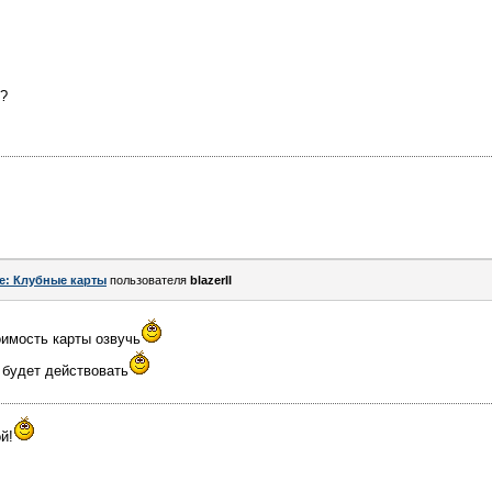
я?
e: Клубные карты
пользователя
blazerII
оимость карты озвучь
 будет действовать
й!