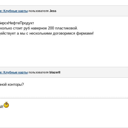
e: Клубные карты
пользователя
Jess
ибирскНефтеПродукт
колько стоит руб наверное 200 пластиковой.
действует а мы с несколькими договоримся фирмами!
e: Клубные карты
пользователя
blazerII
нной конторы?
й!