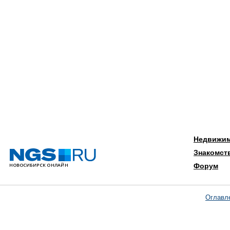
Недвижи
Знакомст
Форум
Оглавл