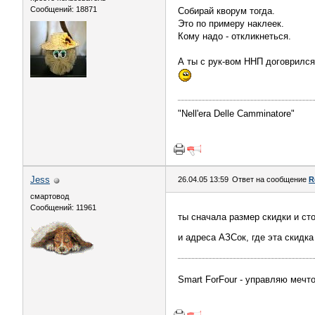
Сообщений: 18871
Собирай кворум тогда.
Это по примеру наклеек.
Кому надо - откликнеться.
А ты с рук-вом ННП договрилс
"Nell'era Delle Сamminatore"
Jess
26.04.05 13:59
Ответ на сообщение
R
смартовод
Сообщений: 11961
ты сначала размер скидки и ст
и адреса АЗСок, где эта скидка
Smart ForFour - управляю мечто