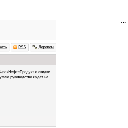
чать
RSS
Деревом
бирскНефтеПродукт о скидке
думаю руководство будет не