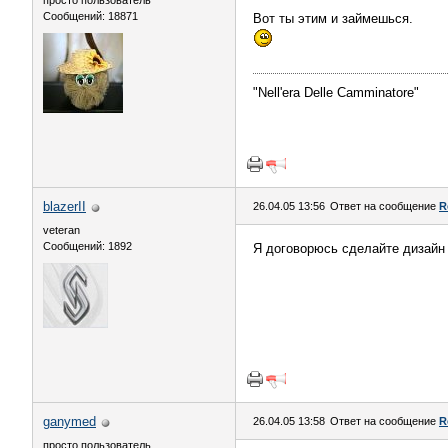
просто пользователь
Сообщений: 18871
Вот ты этим и займешься.
"Nell'era Delle Сamminatore"
blazerII
26.04.05 13:56
Ответ на сообщение
R
veteran
Сообщений: 1892
Я договорюсь сделайте дизайн 
ganymed
26.04.05 13:58
Ответ на сообщение
R
просто пользователь