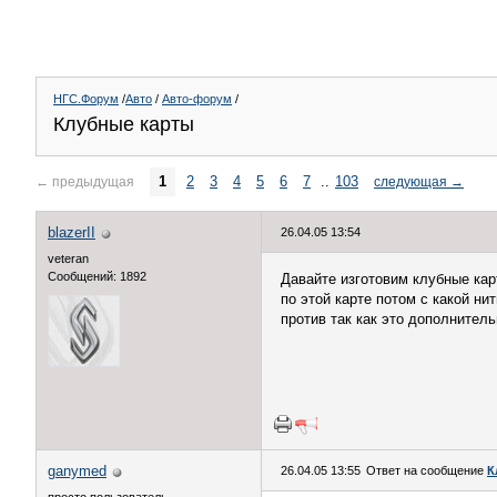
НГС.Форум
/
Авто
/
Авто-форум
/
Клубные карты
1
2
3
4
5
6
7
..
103
←
предыдущая
следующая
→
blazerII
26.04.05 13:54
veteran
Сообщений: 1892
Давайте изготовим клубные ка
по этой карте потом с какой н
против так как это дополнител
ganymed
26.04.05 13:55
Ответ на сообщение
К