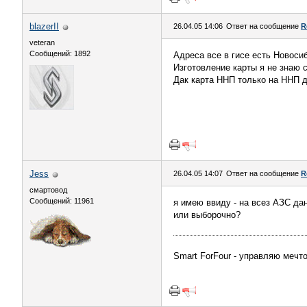
blazerII
26.04.05 14:06
Ответ на сообщение
R
veteran
Сообщений: 1892
Адреса все в гисе есть Новос
Изготовление карты я не знаю с
Дак карта ННП только на ННП 
Jess
26.04.05 14:07
Ответ на сообщение
R
смартовод
Сообщений: 11961
я имею ввиду - на всез АЗС да
или выборочно?
Smart ForFour - управляю мечто