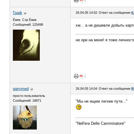
Граф
26.04.05 14:02
Ответ на сообщение
К
Ёжик. Сэр Ёжик
Сообщений: 125498
хм... а не дешевле добыть карт
не ори на меня! я тоже личность
ganymed
26.04.05 14:04
Ответ на сообщение
R
просто пользователь
Сообщений: 18871
"Мы не ищем легкие пути..."
"Nell'era Delle Сamminatore"