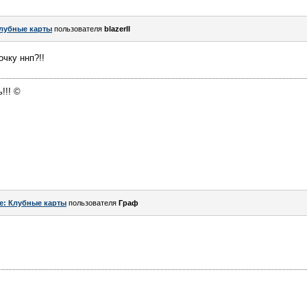
лубные карты
пользователя
blazerII
очку ннп?!!
!!! ©
e: Клубные карты
пользователя
Граф