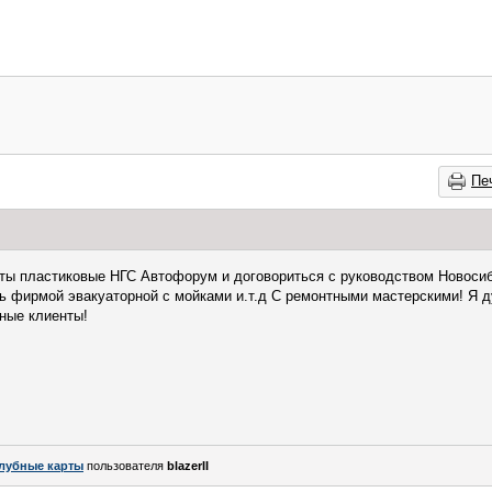
Пе
рты пластиковые НГС Автофорум и договориться с руководством Новоси
ить фирмой эвакуаторной с мойками и.т.д С ремонтными мастерскими! Я 
ьные клиенты!
лубные карты
пользователя
blazerII