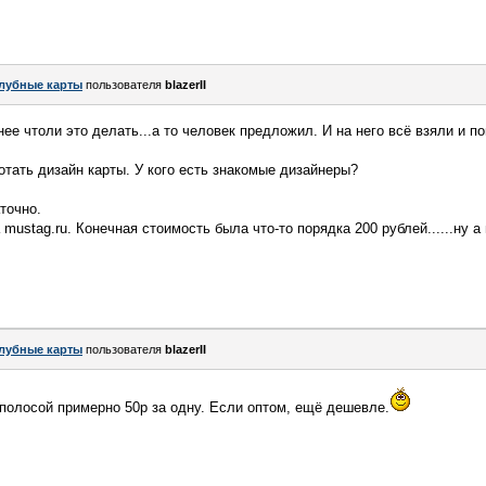
лубные карты
пользователя
blazerII
щнее чтоли это делать...а то человек предложил. И на него всё взяли и п
отать дизайн карты. У кого есть знакомые дизайнеры?
точно.
mustag.ru. Конечная стоимость была что-то порядка 200 рублей......ну 
лубные карты
пользователя
blazerII
 полосой примерно 50р за одну. Если оптом, ещё дешевле.