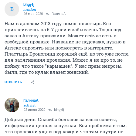
bhgyfj
B
member
26 мая 2020
ГалинаА
Нам в далёком 2013 году помог пластырь.Его
приклеиваешь на 5-7 дней и забываешь.Тогда под
заказ в Аптеку привозили. Может сейчас есть в
свободной продаже. Название не подскажу, нужно в
Аптеке спросить или посмотреть в интернете.
Пластырь Бронолинд хороший ещё, но это уже после,
для затягивания пролежня. Может я не про то, не
пойму, что такое "кармашек". У нас прям некрозы
были, где то кулак влазел женский.
ОТВЕТИТЬ
ГалинаА
activist
02 июля 2020
bhgyfj
Добрый день. Спасибо большое за ваши советы,
информация ценная и нужная. Вся проблема в том,
что пролежни ущли под кожу и что там внутри не