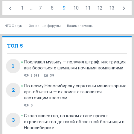
1
...
7
8
9
10
11
12
13
НГС.Форум
Основные форумы
Взаимопомощь
ТОП 5
Послушал музыку — получил штраф: инструкция,
1
как бороться с шумными ночными компаниями
2 691
39
По всему Новосибирску спрятаны миниатюрные
2
арт-объекты — их поиск становится
настоящим квестом
0
Стало известно, на каком этапе проект
3
строительства детской областной больницы в
Новосибирске