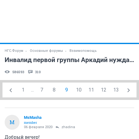
НГС.Форум
Основные форумы
Взаимопомощь
Инвалид первой группы Аркадий нуждается в финансовой помощи!
586593
310
1
...
7
8
9
10
11
12
13
MsMasha
M
member
06 февраля 2020
zhadina
Добрый вечер!