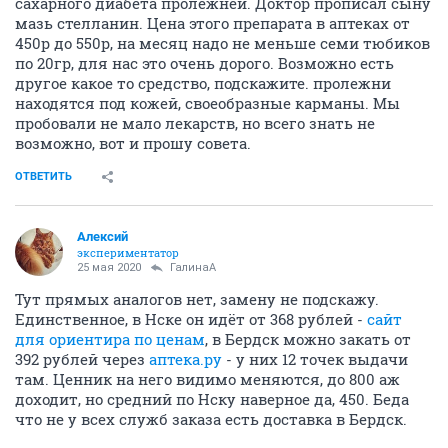
сахарного диабета пролежней. Доктор прописал сыну
мазь стелланин. Цена этого препарата в аптеках от
450р до 550р, на месяц надо не меньше семи тюбиков
по 20гр, для нас это очень дорого. Возможно есть
другое какое то средство, подскажите. пролежни
находятся под кожей, своеобразные карманы. Мы
пробовали не мало лекарств, но всего знать не
возможно, вот и прошу совета.
ОТВЕТИТЬ
Алексий
экспериментатор
25 мая 2020
ГалинаА
Тут прямых аналогов нет, замену не подскажу.
Единственное, в Нске он идёт от 368 рублей -
сайт
для ориентира по ценам
, в Бердск можно закать от
392 рублей через
аптека.ру
- у них 12 точек выдачи
там. Ценник на него видимо меняются, до 800 аж
доходит, но средний по Нску наверное да, 450. Беда
что не у всех служб заказа есть доставка в Бердск.