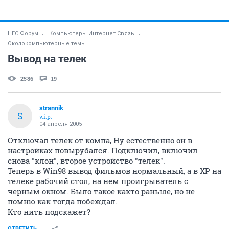
НГС.Форум
Компьютеры Интернет Связь
Околокомпьютерные темы
Вывод на телек
2586
19
strannik
S
v.i.p.
04 апреля 2005
Отключал телек от компа, Ну естественно он в
настройках повырубался. Подключил, включил
снова "клон", второе устройство "телек".
Теперь в Win98 вывод фильмов нормальный, а в ХР на
телеке рабочий стол, на нем проигрыватель с
черным окном. Было такое както раньше, но не
помню как тогда побеждал.
Кто нить подскажет?
ОТВЕТИТЬ