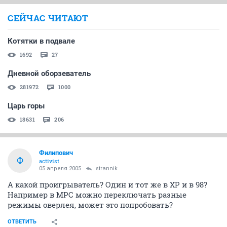
СЕЙЧАС ЧИТАЮТ
Котятки в подвале
1692
27
Дневной оборзеватель
281972
1000
Царь горы
18631
206
Филипович
Ф
activist
05 апреля 2005
strannik
А какой проигрыватель? Один и тот же в XP и в 98?
Например в MPC можно переключать разные
режимы оверлея, может это попробовать?
ОТВЕТИТЬ