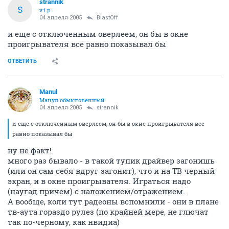
strannik
S
v.i.p.
04 апреля 2005
BlastOff
и еще с отключенным оверлеем, он бы в окне
проигрывателя все равно показывал бы
ОТВЕТИТЬ
Manul
Манул обыкновенный
04 апреля 2005
strannik
и еще с отключенным оверлеем, он бы в окне проигрывателя все
равно показывал бы
ну не факт!
много раз бывало - в такой тупик драйвер загонишь
(или он сам себя вдруг загонит), что и на ТВ черный
экран, и в окне проигрывателя. Играться надо
(наугад причем) с наложением/отражением.
А вообще, коли тут радеоны вспомнили - они в плане
тв-аута гораздо рулез (по крайней мере, не глючат
так по-черному, как нвидиа)