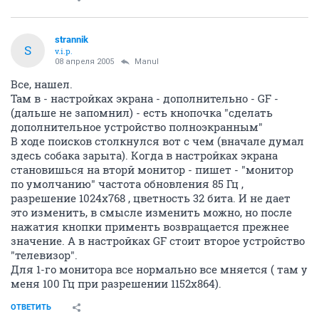
strannik
S
v.i.p.
08 апреля 2005
Manul
Все, нашел.
Там в - настройках экрана - дополнительно - GF -
(дальше не запомнил) - есть кнопочка "сделать
дополнительное устройство полноэкранным"
В ходе поисков столкнулся вот с чем (вначале думал
здесь собака зарыта). Когда в настройках экрана
становишься на вторй монитор - пишет - "монитор
по умолчанию" частота обновления 85 Гц ,
разрешение 1024х768 , цветность 32 бита. И не дает
это изменить, в смысле изменить можно, но после
нажатия кнопки применть возвращается прежнее
значение. А в настройках GF стоит второе устройство
"телевизор".
Для 1-го монитора все нормально все мняется ( там у
меня 100 Гц при разрешении 1152х864).
ОТВЕТИТЬ