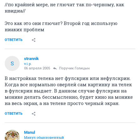
//по крайней мере, не глючат так по-черному, как
нвидиа//
Это как это они глючат? Второй год использую
ниаких проблем
ОТВЕТИТЬ
strannik
S
v.i.p.
06 апреля 2005
Поручик Голицын
В настройках телека нет фулскрин или нефулскрин.
Когда все нормально оверлей сам картинку на телек
в фулскрин выдает. В данном случае фулскрин на
монике делать бессмысленно, будет кино на монике
на весь экран, а на телеке просто черный экран.
ОТВЕТИТЬ
Manul
Манул обыкновенный