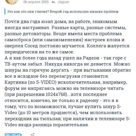
06 апреля 2005
Jaguar
Это как это они глючат? Второй год использую ниаких проблем
Почти два года юзал дома, на работе, знакомым
иногда настраивал. Разные карты, разные системы,
разные детонаторы. Везде имела места проблема
самосброса (или самоизменения) настроек клона и
оверлея Сосед постояно мучается. Коллега жалуется
периодически на то же самое.
А я как более года назад ушел на Радеон - так горе с
ТВ-аутом забыл. Никуда никогда не девается. Можно
шнуры на горячую дергать - при вытыкании обратно
все в исходное без перезагрузки становится.
Картинка (по S-VIDEO) исколючительная, например,
форум не напрягаясь можно на телевизоре читать
(при разрешении 1024х768)...хотя последнее
относится, конечно, не только к радеону - это я к
тому, что по возможности, лучше купить шнур S-
Video (до 10 метров продаются), чем использовать
переходник на тюльпан; при наличии в телевизоре S-
Video входа разница поразительная.
ОТВЕТИТЬ