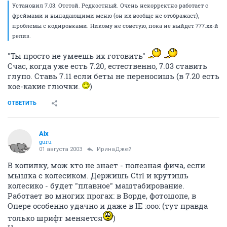
Установил 7.03. Отстой. Редкостный. Очень некорректно работает с
фреймами и выпадающими меню (он их вообще не отображает),
проблемы с кодировками. Никому не советую, пока не выйдет 777.хх-й
релиз.
"Ты просто не умеешь их готовить"
Счас, когда уже есть 7.20, естественно, 7.03 ставить
глупо. Ставь 7.11 если беты не переносишь (в 7.20 есть
кое-какие глючки.
)
ОТВЕТИТЬ
Alx
guru
01 августа 2003
ИринаДжей
В копилку, мож кто не знает - полезная фича, если
мышка с колесиком. Держишь Ctrl и крутишь
колесико - будет "плавное" маштабирование.
Работает во многих прогах: в Ворде, фотошопе, в
Опере особенно удачно и даже в IE :ooo: (тут правда
только шрифт меняется
)