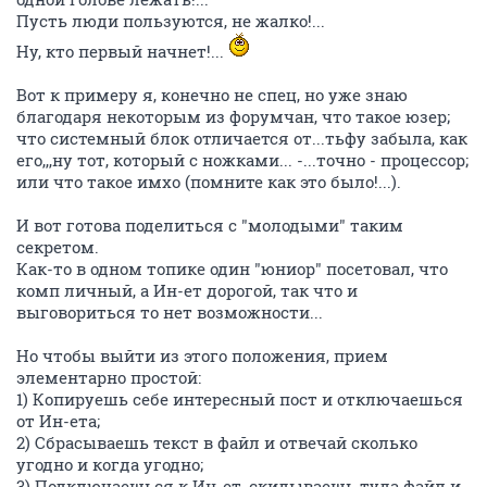
Пусть люди пользуются, не жалко!...
Ну, кто первый начнет!...
Вот к примеру я, конечно не спец, но уже знаю
благодаря некоторым из форумчан, что такое юзер;
что системный блок отличается от...тьфу забыла, как
его,,,ну тот, который с ножками... -...точно - процессор;
или что такое имхо (помните как это было!...).
И вот готова поделиться с "молодыми" таким
секретом.
Как-то в одном топике один "юниор" посетовал, что
комп личный, а Ин-ет дорогой, так что и
выговориться то нет возможности...
Но чтобы выйти из этого положения, прием
элементарно простой:
1) Копируешь себе интересный пост и отключаешься
от Ин-ета;
2) Сбрасываешь текст в файл и отвечай сколько
угодно и когда угодно;
3) Подключаешься к Ин-ет, скидываешь туда файл и