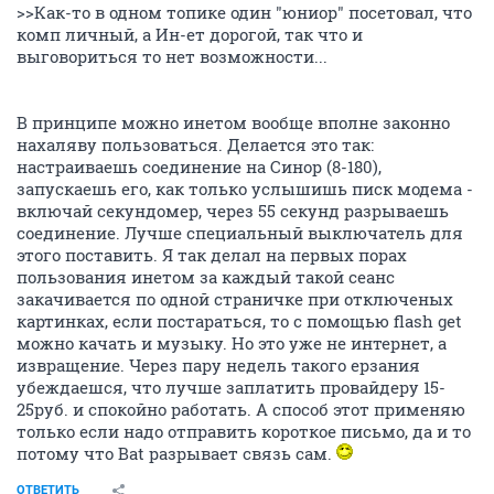
>>Как-то в одном топике один "юниор" посетовал, что
комп личный, а Ин-ет дорогой, так что и
выговориться то нет возможности...
В принципе можно инетом вообще вполне законно
нахаляву пользоваться. Делается это так:
настраиваешь соединение на Синор (8-180),
запускаешь его, как только услышишь писк модема -
включай секундомер, через 55 секунд разрываешь
соединение. Лучше специальный выключатель для
этого поставить. Я так делал на первых порах
пользования инетом за каждый такой сеанс
закачивается по одной страничке при отключеных
картинках, если постараться, то с помощью flash get
можно качать и музыку. Но это уже не интернет, а
извращение. Через пару недель такого ерзания
убеждаешся, что лучше заплатить провайдеру 15-
25руб. и спокойно работать. А способ этот применяю
только если надо отправить короткое письмо, да и то
потому что Bat разрывает связь сам.
ОТВЕТИТЬ