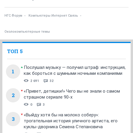
НГС.Форум
Компьютеры Интернет Связь
Околокомпьютерные темы
ТОП 5
Послушал музыку — получил штраф: инструкция,
1
как бороться с шумными ночными компаниями
2 691
32
«Привет, детишки!» Чего вы не знали о самом
2
страшном сериале 90-х
0
3
«Выйду хотя бы на молоко соберу»:
3
трогательная история уличного артиста, его
куклы-дворника Семена Степановича