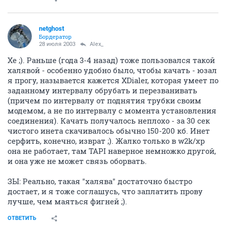
netghost
Бордератор
28 июля 2003
Alex_
Хе ;). Раньше (года 3-4 назад) тоже пользовался такой
халявой - особенно удобно было, чтобы качать - юзал
я прогу, называется кажется XDialer, которая умеет по
заданному интервалу обрубать и перезванивать
(причем по интервалу от поднятия трубки своим
модемом, а не по интервалу с момента установления
соединения). Качать получалось неплохо - за 30 сек
чистого инета скачивалось обычно 150-200 кб. Инет
серфить, конечно, изврат ;). Жалко только в w2k/xp
она не работает, там TAPI наверное немножко другой,
и она уже не может связь оборвать.
ЗЫ: Реально, такая "халява" достаточно быстро
достает, и я тоже соглашусь, что заплатить прову
лучше, чем маяться фигней ;).
ОТВЕТИТЬ