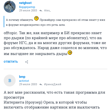
netghost
Бордератор
29 июля 2003
Alex_
А почему обмануть
Провайдер сам прекрасно об этом знает у них
в форуме неоднократно про это речь шла.
offtopic. Так же, как например и БИ прекрасно знает
про дырки (по крайней мере про абонентку), что на
форуме НГС, да и на многих других форумах, тоже не
раз обсуждалось. Народ даже сошелся во мнении, что
им выгоднее не закрывать дыры
ОТВЕТИТЬ
bmp
B
activist
29 июля 2003
ИринаДжей
А вот мне рассказали, что есть такая программа для
просмотра
Интернета (броузер) Opera, в которой чтобы
включить отображение картинок или выключить