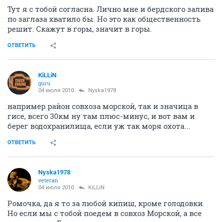
Тут я с тобой согласна. Лично мне и бердского залива
по заглаза хватило бы. Но это как общественность
решит. Скажут в горы, значит в горы.
ОТВЕТИТЬ
KiLLiN
guru
04 июля 2010
Nyska1978
например район совхоза морской, так и значица в
гисе, всего 30км ну там плюс-минус, и вот вам и
берег водохранилища, если уж так моря охота...
ОТВЕТИТЬ
Nyska1978
veteran
04 июля 2010
KiLLiN
Ромочка, да я то за любой кипиш, кроме голодовки.
Но если мы с тобой поедем в совхоз Морской, а все