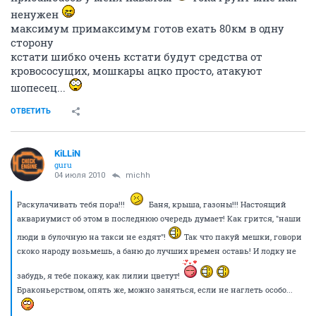
ненужен
максимум примаксимум готов ехать 80км в одну
сторону
кстати шибко очень кстати будут средства от
кровососущих, мошкары ацко просто, атакуют
шопесец...
ОТВЕТИТЬ
KiLLiN
guru
04 июля 2010
michh
Раскулачивать тебя пора!!!
Баня, крыша, газоны!!! Настоящий
аквариумист об этом в последнюю очередь думает! Как грится, "наши
люди в булочную на такси не ездят"!
Так что пакуй мешки, говори
скоко народу возьмешь, а баню до лучших времен оставь! И лодку не
забудь, я тебе покажу, как лилии цветут!
Браконьерством, опять же, можно заняться, если не наглеть особо...