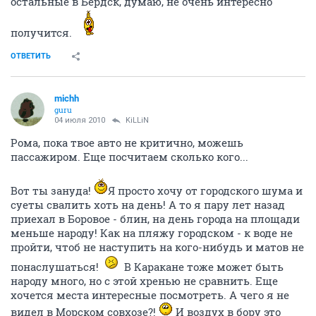
остальные в Бердск, думаю, не очень интересно
получится.
ОТВЕТИТЬ
michh
guru
04 июля 2010
KiLLiN
Рома, пока твое авто не критично, можешь
пассажиром. Еще посчитаем сколько кого...
Вот ты зануда!
Я просто хочу от городского шума и
суеты свалить хоть на день! А то я пару лет назад
приехал в Боровое - блин, на день города на площади
меньше народу! Как на пляжу городском - к воде не
пройти, чтоб не наступить на кого-нибудь и матов не
понаслушаться!
В Каракане тоже может быть
народу много, но с этой хренью не сравнить. Еще
хочется места интересные посмотреть. А чего я не
видел в Морском совхозе?!
И воздух в бору это