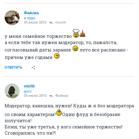
ФиАлка
я чудо
05 июля 2010
michh
у меня семейное торжество
а если тебе так нужен модератор, то, пажалста,
согласовывай даты заранее
лето все расписано -
причем уже годами
ОТВЕТИТЬ
michh
guru
05 июля 2010
ФиАлка
Модератор, канешна, нужен! Куды ж я без модератора
со своим характером!
Один флуд и безобразие
получится!
Блин, ты уже третья, у кого семейное торжество!
Сговорились что ли?!