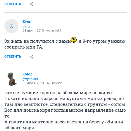
ОТВЕТИТЬ
Zverr
Z
guru
04 июля 2010
michh
Эх жаль не получится с вами
, я 9-го утром уезжаю
собирать мхи ГА.
ОТВЕТИТЬ
KotoZ
gwynblaid
05 июля 2010
michh
самые лучшие коряги на обском море не живут.
Искать их надо в заросших кустами малых реках, но
там дно землистое, следовательно с грунтом - облом
Вот для поиска коряг колыванское направление само
то.
А грунт алиментарно насеевается на берегу оби или
обского моря