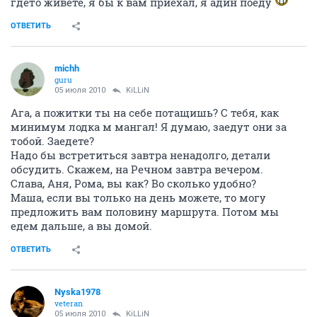
гдето живете, я бы к вам приехал, я адин поеду
ОТВЕТИТЬ
michh
guru
05 июля 2010
KiLLiN
Ага, а пожитки ты на себе потащишь? С тебя, как
минимум лодка м мангал! Я думаю, заедут они за
тобой. Заедете?
Надо бы встретиться завтра ненадолго, детали
обсудить. Скажем, на Речном завтра вечером.
Слава, Аня, Рома, вы как? Во сколько удобно?
Маша, если вы только на день можете, то могу
предложить вам половину маршрута. Потом мы
едем дальше, а вы домой.
ОТВЕТИТЬ
Nyska1978
veteran
05 июля 2010
KiLLiN