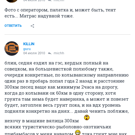
04 июля 2010
michh
Фото с оператором, палатка и, может быть, тент
есть... Матрас надувной тоже.
ОТВЕТИТЬ
KiLLiN
guru
04 июля 2010
michh
блин, седня ездил на гэс, кердык полный на
совецком, на большевисткой полюбому также,
очереди конкретные, по колыванскому направлению
один раз в пробарь попал года 2 назад и расстояние
300км песец ваще как минимум 2часа на дорогу,
когда до колывани ок 60км в одну сторону, хотя
грунта там нема будет наверняка, а может и повезет
будет, затоплен весь грунт пока, и на вдх уровень
подняли конкретно на днях... давай ченить поближе,
нехочу в машине вялица 300км
всяких туристическо-рыболовно-охотничьих
прибамбасов у меня навалом
тока грунт мне нах