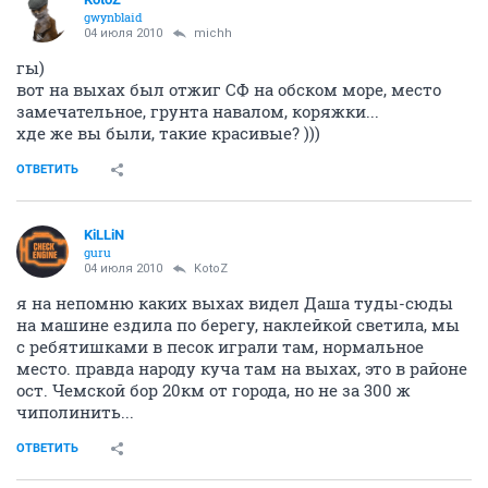
gwynblaid
04 июля 2010
michh
гы)
вот на выхах был отжиг СФ на обском море, место
замечательное, грунта навалом, коряжки...
хде же вы были, такие красивые? )))
ОТВЕТИТЬ
KiLLiN
guru
04 июля 2010
KotoZ
я на непомню каких выхах видел Даша туды-сюды
на машине ездила по берегу, наклейкой светила, мы
с ребятишками в песок играли там, нормальное
место. правда народу куча там на выхах, это в районе
ост. Чемской бор 20км от города, но не за 300 ж
чиполинить...
ОТВЕТИТЬ