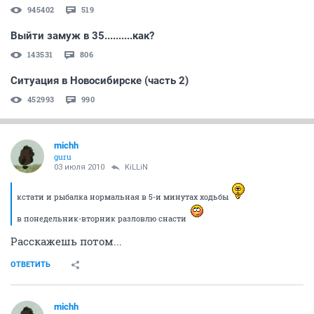
945402
519
Выйти замуж в 35..........как?
143531
806
Ситуация в Новосибирске (часть 2)
452993
990
michh
guru
03 июля 2010
KiLLiN
кстати и рыбалка нормальная в 5-и минутах ходьбы
в понедельник-вторник разловлю снасти
Расскажешь потом...
ОТВЕТИТЬ
michh