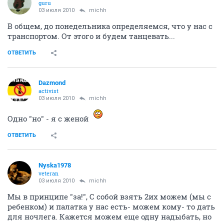
guru
03 июля 2010
michh
В общем, до понедельника определяемся, что у нас с
транспортом. От этого и будем танцевать...
ОТВЕТИТЬ
Dazmond
activist
03 июля 2010
michh
Одно "но" - я с женой
ОТВЕТИТЬ
Nyska1978
veteran
03 июля 2010
michh
Мы в принципе "за!", С собой взять 2их можем (мы с
ребенком) и палатка у нас есть- можем кому- то дать
для ночлега. Кажется можем еще одну надыбать, но