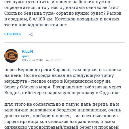
это нужно уточнить. и поцене на бензин нужно
определиться, а то у нас с деньгами сейчас не "айс".
Сколько бензина туда- обратно нужно будет? Расход,
в среднем, 8 л/ 100 км. Котелков походных и всяких
таких пренадлежностей нет...
ОТВЕТИТЬ
KiLLiN
guru
03 июля 2010
michh
через Бердск до реки Каракан, там первая остановка
на день. После обеда выезд на следующую точку
маршрута - лесное озеро в Караканском бору на
берегу Обского моря. Возвращение либо назад через
Бердск, либо через паромную переправу в Ордынке.
______________________________
для этого не обязательно в такую даль переца, да и
мне лично ненравится бердское направление, очень
долго ехать, пробари шопесец... из всех выездов из
города нравица колыванское направление, и всем
одинаково удобно(правый/левый берег) и пробарей