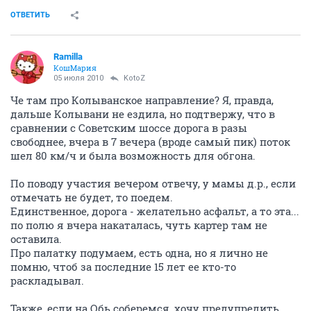
ОТВЕТИТЬ
Ramilla
КошМария
05 июля 2010
KotoZ
Че там про Колыванское направление? Я, правда,
дальше Колывани не ездила, но подтвержу, что в
сравнении с Советским шоссе дорога в разы
свободнее, вчера в 7 вечера (вроде самый пик) поток
шел 80 км/ч и была возможность для обгона.
По поводу участия вечером отвечу, у мамы д.р., если
отмечать не будет, то поедем.
Единственное, дорога - желательно асфальт, а то эта...
по полю я вчера накаталась, чуть картер там не
оставила.
Про палатку подумаем, есть одна, но я лично не
помню, чтоб за последние 15 лет ее кто-то
раскладывал.
Также, если на Обь соберемся, хочу предупредить,