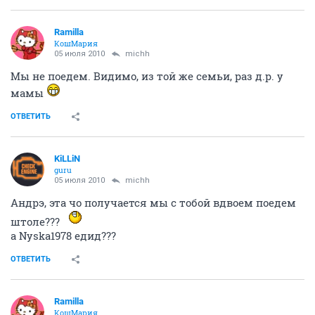
Ramilla
КошМария
05 июля 2010
michh
Мы не поедем. Видимо, из той же семьи, раз д.р. у
мамы
ОТВЕТИТЬ
KiLLiN
guru
05 июля 2010
michh
Андрэ, эта чо получается мы с тобой вдвоем поедем
штоле???
а Nyska1978 едид???
ОТВЕТИТЬ
Ramilla
КошМария