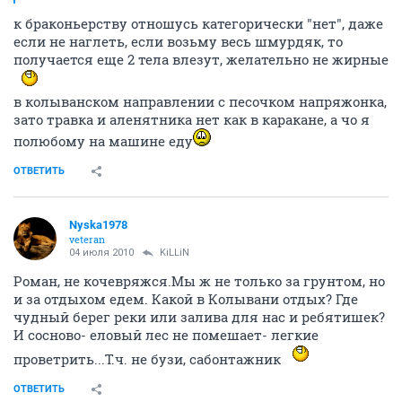
к браконьерству отношусь категорически "нет", даже
если не наглеть, если возьму весь шмурдяк, то
получается еще 2 тела влезут, желательно не жирные
в колыванском направлении с песочком напряжонка,
зато травка и аленятника нет как в каракане, а чо я
полюбому на машине еду
ОТВЕТИТЬ
Nyska1978
veteran
04 июля 2010
KiLLiN
Роман, не кочевряжся.Мы ж не только за грунтом, но
и за отдыхом едем. Какой в Колывани отдых? Где
чудный берег реки или залива для нас и ребятишек?
И сосново- еловый лес не помешает- легкие
проветрить...Т.ч. не бузи, сабонтажник
ОТВЕТИТЬ