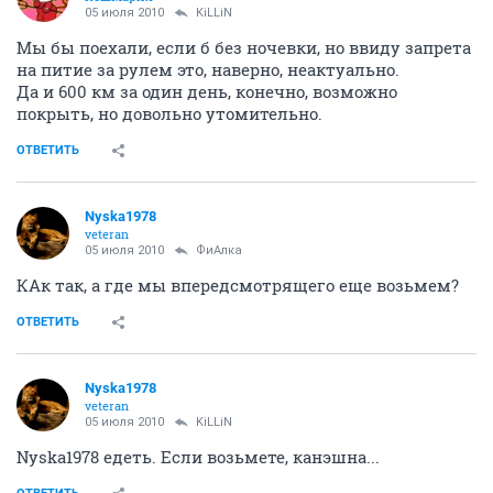
05 июля 2010
KiLLiN
Мы бы поехали, если б без ночевки, но ввиду запрета
на питие за рулем это, наверно, неактуально.
Да и 600 км за один день, конечно, возможно
покрыть, но довольно утомительно.
ОТВЕТИТЬ
Nyska1978
veteran
05 июля 2010
ФиАлка
КАк так, а где мы впередсмотрящего еще возьмем?
ОТВЕТИТЬ
Nyska1978
veteran
05 июля 2010
KiLLiN
Nyska1978 едеть. Если возьмете, канэшна...