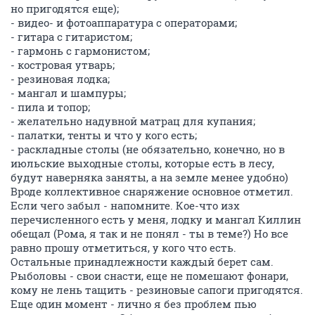
но пригодятся еще);
- видео- и фотоаппаратура с операторами;
- гитара с гитаристом;
- гармонь с гармонистом;
- костровая утварь;
- резиновая лодка;
- мангал и шампуры;
- пила и топор;
- желательно надувной матрац для купания;
- палатки, тенты и что у кого есть;
- раскладные столы (не обязательно, конечно, но в
июльские выходные столы, которые есть в лесу,
будут наверняка заняты, а на земле менее удобно)
Вроде коллективное снаряжение основное отметил.
Если чего забыл - напомните. Кое-что изх
перечисленного есть у меня, лодку и мангал Киллин
обещал (Рома, я так и не понял - ты в теме?) Но все
равно прошу отметиться, у кого что есть.
Остальные принадлежности каждый берет сам.
Рыболовы - свои снасти, еще не помешают фонари,
кому не лень тащить - резиновые сапоги пригодятся.
Еще один момент - лично я без проблем пью