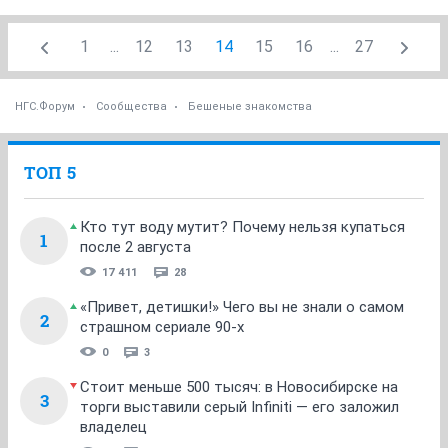
1
...
12
13
14
15
16
...
27
НГС.Форум
Сообщества
Бешеные знакомства
ТОП 5
Кто тут воду мутит? Почему нельзя купаться
1
после 2 августа
17 411
28
«Привет, детишки!» Чего вы не знали о самом
2
страшном сериале 90-х
0
3
Стоит меньше 500 тысяч: в Новосибирске на
3
торги выставили серый Infiniti — его заложил
владелец