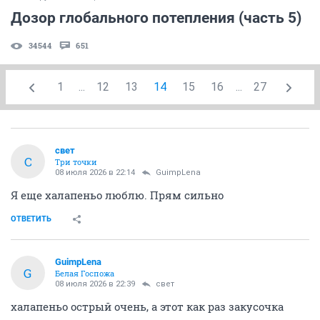
Дозор глобального потепления (часть 5)
34544
651
1
...
12
13
14
15
16
...
27
свет
С
Три точки
08 июля 2026 в 22:14
GuimpLena
Я еще халапеньо люблю. Прям сильно
ОТВЕТИТЬ
GuimpLena
G
Белая Госпожа
08 июля 2026 в 22:39
свет
халапеньо острый очень, а этот как раз закусочка