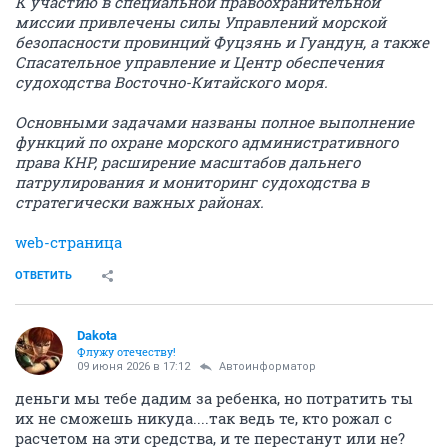
К участию в специальной правоохранительной
миссии привлечены силы Управлений морской
безопасности провинций Фуцзянь и Гуандун, а также
Спасательное управление и Центр обеспечения
судоходства Восточно-Китайского моря.
Основными задачами названы полное выполнение
функций по охране морского административного
права КНР, расширение масштабов дальнего
патрулирования и мониторинг судоходства в
стратегически важных районах.
web-страница
ОТВЕТИТЬ
Dаkota
Флужу отечеству!
09 июня 2026 в 17:12
Автоинформатор
деньги мы тебе дадим за ребенка, но потратить ты
их не сможешь никуда....так ведь те, кто рожал с
расчетом на эти средства, и те перестанут или не?