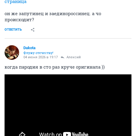
страница
он же запутинец и заединороссинец. а чо
происходит?
ОТВЕТИТЬ
Dаkota
Флужу отечеству!
04 июня 2026 в 19:17
Алексий
когда пародия в сто раз круче оригинала ))