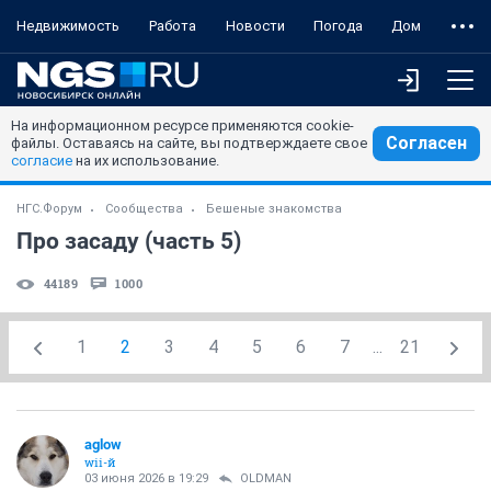
Недвижимость
Работа
Новости
Погода
Дом
На информационном ресурсе применяются cookie-
Согласен
файлы. Оставаясь на сайте, вы подтверждаете свое
согласие
на их использование.
НГС.Форум
Сообщества
Бешеные знакомства
Про засаду (часть 5)
44189
1000
1
2
3
4
5
6
7
...
21
aglow
wii-й
03 июня 2026 в 19:29
OLDMAN