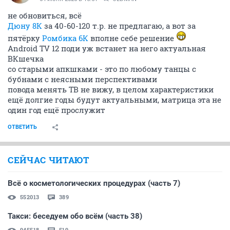
не обновиться, всё
Дюну 8К
за 40-60-120 т.р. не предлагаю, а вот за
пятёрку
Ромбика 6К
вполне себе решение
Android TV 12 поди уж встанет на него актуальная
ВКшечка
со старыми апкшками - это по любому танцы с
бубнами с неясными перспективами
повода менять ТВ не вижу, в целом характеристики
ещё долгие годы будут актуальными, матрица эта не
один год ещё прослужит
ОТВЕТИТЬ
СЕЙЧАС ЧИТАЮТ
Всё о косметологических процедурах (часть 7)
552013
389
Такси: беседуем обо всём (часть 38)
945518
519