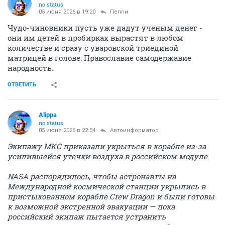
no status
05 июня 2026 в 19:20
Пепnи
Чудо-чиновники пусть уже дадут ученым денег -
они им детей в пробирках вырастят в любом
количестве и сразу с уваровской триединой
матрицей в голове: Православие самодержавие
народность.
ОТВЕТИТЬ
Alippa
no status
05 июня 2026 в 22:54
Автоинформатор
Экипажу МКС приказали укрыться в корабле из-за
усилившейся утечки воздуха в российском модуле
NASA распорядилось, чтобы астронавты на
Международной космической станции укрылись в
пристыкованном корабле Crew Dragon и были готовы
к возможной экстренной эвакуации — пока
российский экипаж пытается устранить