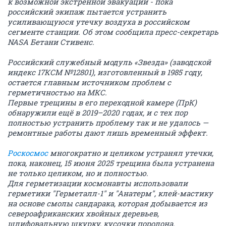
к возможной экстренной эвакуации - пока
российский экипаж пытается устранить
усиливающуюся утечку воздуха в российском
сегменте станции. Об этом сообщила пресс-секретарь
NASA Бетани Стивенс.
Российский служебный модуль «Звезда» (заводской
индекс 17КСМ №12801), изготовленный в 1985 году,
остается главным источником проблем с
герметичностью на МКС.
Первые трещины в его переходной камере (ПрК)
обнаружили ещё в 2019–2020 годах, и с тех пор
полностью устранить проблему так и не удалось —
ремонтные работы дают лишь временный эффект.
Роскосмос
многократно и целиком устранял утечки,
пока, наконец, 15 июня 2025 трещина была устранена
не только целиком, но и полностью.
Для герметизации космонавты использовали
герметики "Герметалл-1" и "Анатерм", клей-мастику
на основе смолы сандарака, которая добывается из
североафриканских хвойных деревьев,
шлифовальную шкурку, кусочки поролона,