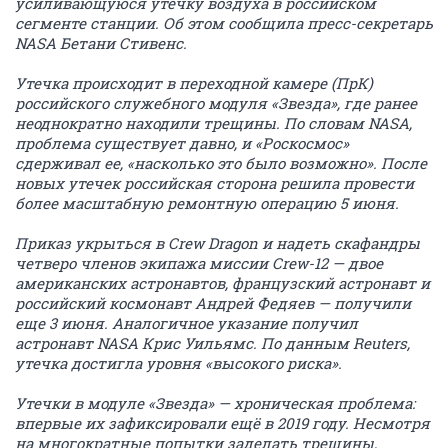
усиливающуюся утечку воздуха в российском
сегменте станции. Об этом сообщила пресс-секретарь
NASA Бетани Стивенс.
Утечка происходит в переходной камере (ПрК)
российского служебного модуля «Звезда», где ранее
неоднократно находили трещины. По словам NASA,
проблема существует давно, и «Роскосмос»
сдерживал ее, «насколько это было возможно». После
новых утечек российская сторона решила провести
более масштабную ремонтную операцию 5 июня.
Приказ укрыться в Crew Dragon и надеть скафандры
четверо членов экипажа миссии Crew-12 — двое
американских астронавтов, французский астронавт и
российский космонавт Андрей Федяев — получили
еще 3 июня. Аналогичное указание получил
астронавт NASA Крис Уильямс. По данным Reuters,
утечка достигла уровня «высокого риска».
Утечки в модуле «Звезда» — хроническая проблема:
впервые их зафиксировали ещё в 2019 году. Несмотря
на многократные попытки заделать трещины,