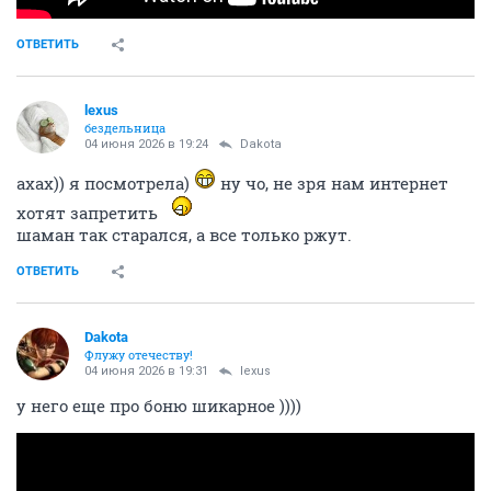
ОТВЕТИТЬ
lexus
бездельница
04 июня 2026 в 19:24
Dаkota
ахах)) я посмотрела)
ну чо, не зря нам интернет
хотят запретить
шаман так старался, а все только ржут.
ОТВЕТИТЬ
Dаkota
Флужу отечеству!
04 июня 2026 в 19:31
lexus
у него еще про боню шикарное ))))