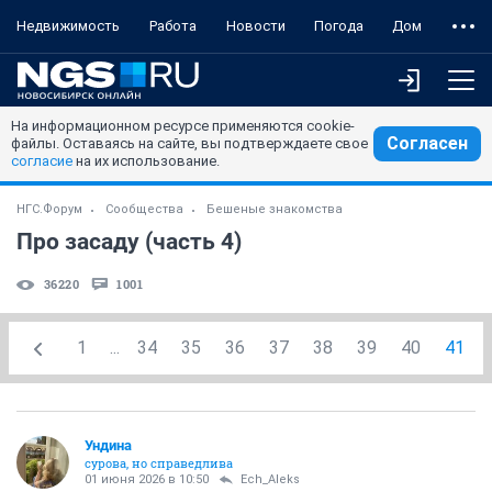
Недвижимость
Работа
Новости
Погода
Дом
На информационном ресурсе применяются cookie-
Согласен
файлы. Оставаясь на сайте, вы подтверждаете свое
согласие
на их использование.
НГС.Форум
Сообщества
Бешеные знакомства
Про засаду (часть 4)
36220
1001
1
...
34
35
36
37
38
39
40
41
Ундинa
сурова, но справедлива
01 июня 2026 в 10:50
Ech_Aleks