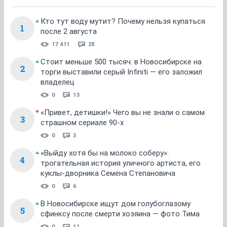
Кто тут воду мутит? Почему нельзя купаться
1
после 2 августа
17 411
28
Стоит меньше 500 тысяч: в Новосибирске на
2
торги выставили серый Infiniti — его заложил
владелец
0
13
«Привет, детишки!» Чего вы не знали о самом
3
страшном сериале 90-х
0
3
«Выйду хотя бы на молоко соберу»:
4
трогательная история уличного артиста, его
куклы-дворника Семена Степановича
0
6
В Новосибирске ищут дом голубоглазому
5
сфинксу после смерти хозяина — фото Тима
0
11