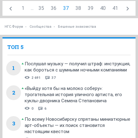
1
...
35
36
37
38
39
40
41
НГС.Форум
Сообщества
Бешеные знакомства
ТОП 5
Послушал музыку — получил штраф: инструкция,
1
как бороться с шумными ночными компаниями
2 691
37
«Выйду хотя бы на молоко соберу»:
2
трогательная история уличного артиста, его
куклы-дворника Семена Степановича
0
6
По всему Новосибирску спрятаны миниатюрные
3
арт-объекты — их поиск становится
настоящим квестом