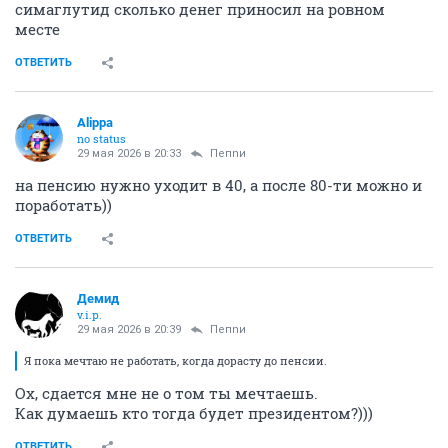
симаглутид сколько денег приносил на ровном
месте
ОТВЕТИТЬ
Alippa
no status
29 мая 2026 в 20:33
Пепnи
на пенсию нужно уходит в 40, а после 80-ти можно и
поработать))
ОТВЕТИТЬ
Демид
v.i.p.
29 мая 2026 в 20:39
Пепnи
Я пока мечтаю не работать, когда дорасту до пенсии.
Ох, сдается мне не о том ты мечтаешь.
Как думаешь кто тогда будет президентом?)))
ОТВЕТИТЬ