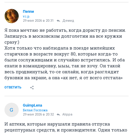
Пепnи
v.i.p.
29 мая 2026 в 20:31
Демид
Я пока мечтаю не работать, когда дорасту до пенсии.
Запишусь в московском долголетии на все кружки
сразу:)
Хотя только что наблюдала в поезде милейших
старичков в возрасте вокруг 80, которые когда-то
были сослуживцами и случайно встретились. И оба
ехали в командировку, ыыы, так не хочу. Он такой
весь продвинутый, то-се онлайн, когда разглядит
буковки на экране, а она «ах нет, я от всего отстала»
ОТВЕТИТЬ
GuimpLena
G
Белая Госпожа
29 мая 2026 в 20:32
Alippa
И аптеки, которые нарушали правила отпуска
рецептурных средств, и производители. Один только