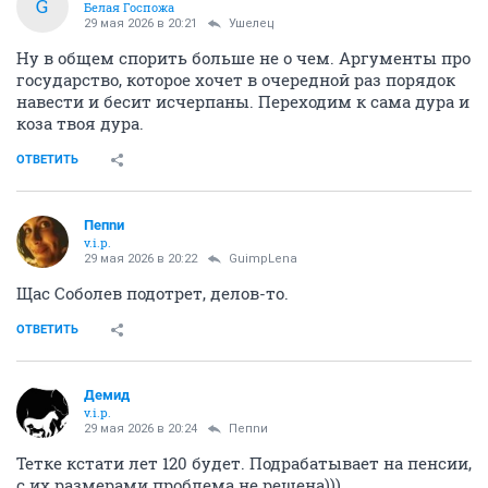
G
Белая Госпожа
29 мая 2026 в 20:21
Ушелец
Ну в общем спорить больше не о чем. Аргументы про
государство, которое хочет в очередной раз порядок
навести и бесит исчерпаны. Переходим к сама дура и
коза твоя дура.
ОТВЕТИТЬ
Пепnи
v.i.p.
29 мая 2026 в 20:22
GuimpLena
Щас Соболев подотрет, делов-то.
ОТВЕТИТЬ
Демид
v.i.p.
29 мая 2026 в 20:24
Пепnи
Тетке кстати лет 120 будет. Подрабатывает на пенсии,
с их размерами проблема не решена)))