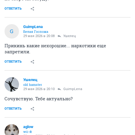
ОТВЕТИТЬ
GuimpLena
G
Белая Госпожа
29 мая 2026 в 20:08
Ушелец
Прикинь какие нехорошие... наркотики еще
запретили.
ОТВЕТИТЬ
Ушелец
old hamster
29 мая 2026 в 20:10
GuimpLena
Сочувствую. Тебе актуально?
ОТВЕТИТЬ
aglow
wii-й