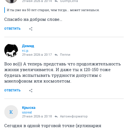
29 мая 2026 в 20:14
GuimpLena
И ты уже на 50 лет старше, чем тогда... может загнешься.
Спасибо на добром слове…
ОТВЕТИТЬ
Демид
v.i.p.
29 мая 2026 в 20:17
Пепnи
Воо во))) А теперь представь что продолжительность
жизни увеличивается. И даже ты к 120-150 тоже
будешь испытывать трудности допустим с
миелофоном или космолетом.
ОТВЕТИТЬ
Крыска
К
unreal
29 мая 2026 в 20:18
Автоинформатор
Сегодня в одной торговой точке (кулинария