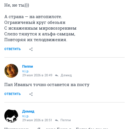
Не, не ты)))
А страна — на автопилоте.
Ограниченый круг обезьян
С искаженным мировоззрением
Слепо тянутся к альфа-самцам,
Повторяя их телодвижения.
ОТВЕТИТЬ
Пепnи
v.i.p.
29 мая 2026 в 20:49
Демид
Пал Иваныч точно останется на посту
ОТВЕТИТЬ
Демид
v.i.p.
29 мая 2026 в 20:51
Пепnи