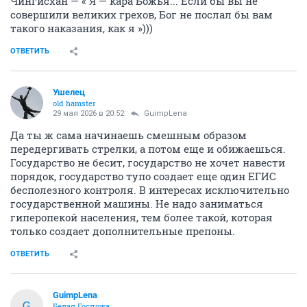
Чингисхан — « Я — кара Божья... Если бы вы не
совершили великих грехов, Бог не послал бы вам
такого наказания, как я »)))
ОТВЕТИТЬ
Ушелец
old hamster
29 мая 2026 в 20:52
GuimpLena
Да ты ж сама начинаешь смешным образом
передергивать стрелки, а потом еще и обижаешься.
Государство не бесит, государство не хочет навести
порядок, государство тупо создает еще один ЕГИС
бесполезного контроля. В интересах исключительно
государственной машины. Не надо заниматься
гиперопекой населения, тем более такой, которая
только создает дополнительные препоны.
ОТВЕТИТЬ
GuimpLena
G
Белая Госпожа