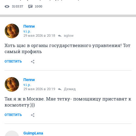
310337
1000
Пепnи
v.i.p.
29 мая 2026 в 20:18
aglow
Хоть щас в органы государственного управления! Тот
самый профиль
ОТВЕТИТЬ
Пепnи
v.i.p.
29 мая 2026 в 20:19
Демид
Так я ж в Москве. Мне тетку- помощницу приставят к
космолету:)))
ОТВЕТИТЬ
GuimpLena