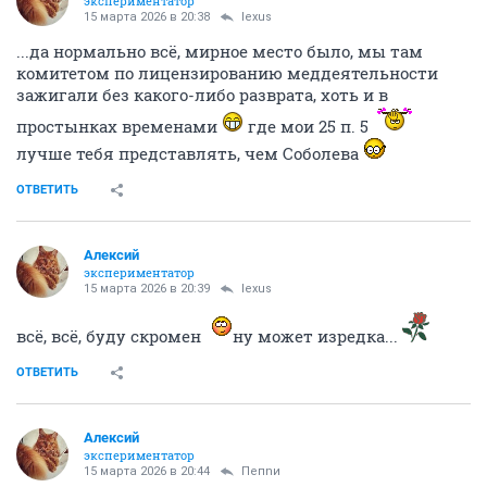
экспериментатор
15 марта 2026 в 20:38
lexus
...да нормально всё, мирное место было, мы там
комитетом по лицензированию меддеятельности
зажигали без какого-либо разврата, хоть и в
простынках временами
где мои 25 п. 5
лучше тебя представлять, чем Соболева
ОТВЕТИТЬ
Алексий
экспериментатор
15 марта 2026 в 20:39
lexus
всё, всё, буду скромен
ну может изредка...
ОТВЕТИТЬ
Алексий
экспериментатор
15 марта 2026 в 20:44
Пепnи