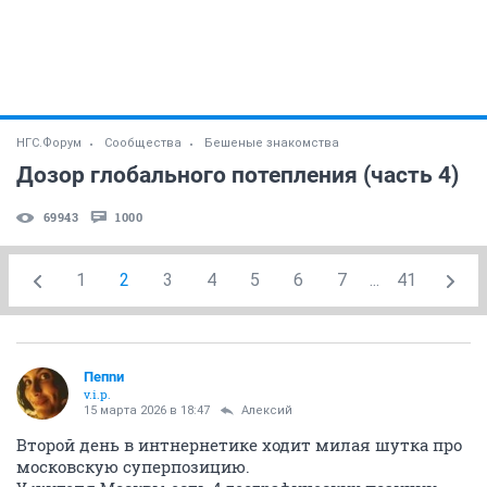
НГС.Форум
Сообщества
Бешеные знакомства
Дозор глобального потепления (часть 4)
69943
1000
1
2
3
4
5
6
7
...
41
Пепnи
v.i.p.
15 марта 2026 в 18:47
Алексий
Второй день в интнернетике ходит милая шутка про
московскую суперпозицию.