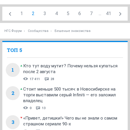
1
2
3
4
5
6
7
...
41
НГС.Форум
Сообщества
Бешеные знакомства
ТОП 5
Кто тут воду мутит? Почему нельзя купаться
1
после 2 августа
17 411
28
Стоит меньше 500 тысяч: в Новосибирске на
2
торги выставили серый Infiniti — его заложил
владелец
0
13
«Привет, детишки!» Чего вы не знали о самом
3
страшном сериале 90-х