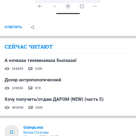
ОТВЕТИТЬ
СЕЙЧАС ЧИТАЮТ
А ночкааа тееемнаяааа былаааа!
184489
1000
Дозор антропологический
109065
978
Хочу получить/отдам ДАРОМ (NEW) (часть 5)
482909
1000
GuimpLena
G
Белая Госпожа