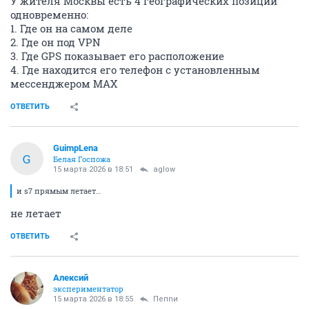
У жителя Москвы есть 4 географических позиции
одновременно:
1. Где он на самом деле
2. Где он под VPN
3. Где GPS показывает его расположение
4. Где находится его телефон с установленным
мессенджером MAX
ОТВЕТИТЬ
GuimpLena
G
Белая Госпожа
15 марта 2026 в 18:51
aglow
и s7 прямым летает…
не летает
ОТВЕТИТЬ
Алексий
экспериментатор
15 марта 2026 в 18:55
Пепnи