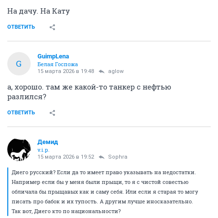
На дачу. На Кату
ОТВЕТИТЬ
GuimpLena
G
Белая Госпожа
15 марта 2026 в 19:48
aglow
а, хорошо. там же какой-то танкер с нефтью
разлился?
ОТВЕТИТЬ
Демид
v.i.p.
15 марта 2026 в 19:52
Sophra
Диего русский? Если да то имеет право указывать на недостатки.
Например если бы у меня были прыщи, то я с чистой совестью
обличала бы прыщавых как и саму себя. Или если я старая то могу
писать про бабок и их тупость. А другим лучше иносказательно.
Так вот, Диего кто по национальности?