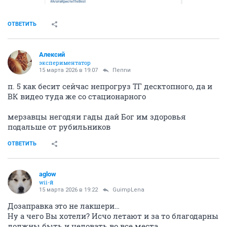
ОТВЕТИТЬ
Алексий
экспериментатор
15 марта 2026 в 19:07
Пепnи
п. 5 как бесит сейчас непрогруз ТГ десктопного, да и
ВК видео туда же со стационарного
мерзавцы негодяи гады дай Бог им здоровья
подальше от рубильников
ОТВЕТИТЬ
aglow
wii-й
15 марта 2026 в 19:22
GuimpLena
Дозаправка это не лакшери…
Ну а чего Вы хотели? Исчо летают и за то благодарны
должны быть и целовать во все места…