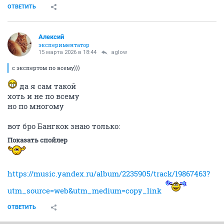
ОТВЕТИТЬ
Алексий
экспериментатор
15 марта 2026 в 18:44
aglow
с экспертом по всему)))
да я сам такой
хоть и не по всему
но по многому
вот бро Бангкок знаю только:
Показать спойлер
https://music.yandex.ru/album/2235905/track/19867463?
utm_source=web&utm_medium=copy_link
ОТВЕТИТЬ