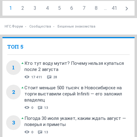
1
2
3
4
5
6
7
8
...
41
НГС.Форум
Сообщества
Бешеные знакомства
ТОП 5
Кто тут воду мутит? Почему нельзя купаться
1
после 2 августа
17 411
28
Стоит меньше 500 тысяч: в Новосибирске на
2
торги выставили серый Infiniti — его заложил
владелец
0
13
Погода 30 июля укажет, каким ждать август —
3
поверья и приметы
0
13