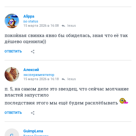
Alippa
no status
15 марта 2026 в 16:08
lexus
покойная свинка явно бы обиделась, зная что её так
дёшево оценили))
ОТВЕТИТЬ
Алексий
экспериментатор
15 марта 2026 в 16:18
lexus
п. 5, на самом деле это звездец, что сейчас молчание
властей запустило
последствия этого мы ещё будем расхлёбывать
ОТВЕТИТЬ
GuimpLena
G
Белая Госпожа