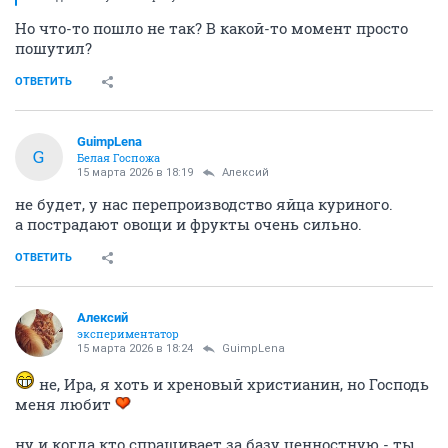
Но что-то пошло не так? В какой-то момент просто
пошутил?
ОТВЕТИТЬ
GuimpLena
G
Белая Госпожа
15 марта 2026 в 18:19
Алексий
не будет, у нас перепроизводство яйца куриного.
а пострадают овощи и фрукты очень сильно.
ОТВЕТИТЬ
Алексий
экспериментатор
15 марта 2026 в 18:24
GuimpLena
не, Ира, я хоть и хреновый христианин, но Господь
меня любит
ну и когда кто спрашивает за базу ценностную - ты