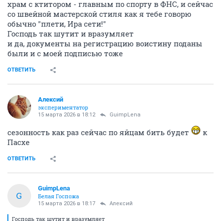
храм с ктитором - главным по спорту в ФНС, и сейчас
со швейной мастерской стиля как я тебе говорю
обычно "плети, Ира сети!"
Господь так шутит и вразумляет
и да, документы на регистрацию воистину поданы
были и с моей подписью тоже
ОТВЕТИТЬ
Алексий
экспериментатор
15 марта 2026 в 18:12
GuimpLena
сезонность как раз сейчас по яйцам бить будет
к
Пасхе
ОТВЕТИТЬ
GuimpLena
G
Белая Госпожа
15 марта 2026 в 18:17
Алексий
Господь так шутит и вразумляет