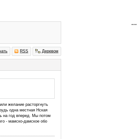
чать
RSS
Деревом
вили желание расторгнуть
рудь одна местная Нская
сь на год вперед. Мы потом
ого - мамско-дамское обо