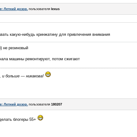
e: Летний дозор.
пользователя
lexus
вать какую-нибудь кринжатину для привлечения внимания
й) не резиновый
ачала машины ремонтируют, потом сжигают
, и больше — никакова!
e: Летний дозор.
пользователя
180207
 делать блогеры 55+