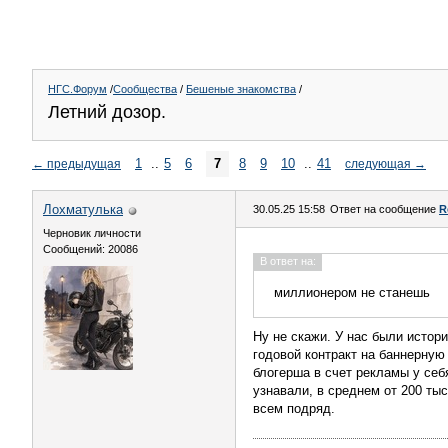
НГС.Форум
/
Сообщества
/
Бешеные знакомства
/
Летний дозор.
1
..
5
6
7
8
9
10
..
41
←
предыдущая
следующая
→
Лохматулька
30.05.25 15:58
Ответ на сообщение
R
Черновик личности
Сообщений: 20086
В ответ на:
миллионером не станешь
Ну не скажи. У нас были истор
годовой контракт на баннерную
блогерша в счет рекламы у себя
узнавали, в среднем от 200 тыс
всем подряд.