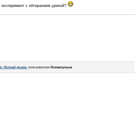
а эксперимент с обтиранием уриной?
e: Летний дозор.
пользователя
Лохматулька