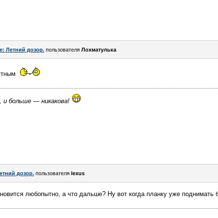
e: Летний дозор.
пользователя
Лохматулька
иятным
, и больше — никакова!
етний дозор.
пользователя
lexus
ановится любопытно, а что дальше? Ну вот когда планку уже поднимать 