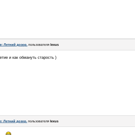
e: Летний дозор.
пользователя
lexus
тие и как обмануть старость )
e: Летний дозор.
пользователя
lexus