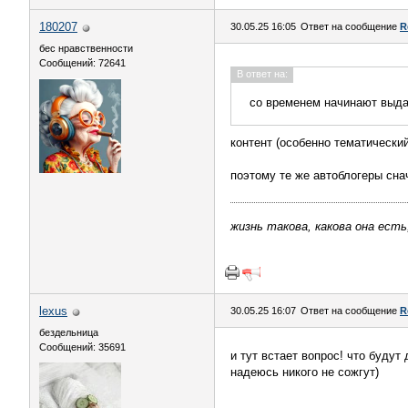
180207
30.05.25 16:05
Ответ на сообщение
R
бес нравственности
Сообщений: 72641
В ответ на:
со временем начинают выда
контент (особенно тематически
поэтому те же автоблогеры сн
жизнь такова, какова она есть
lexus
30.05.25 16:07
Ответ на сообщение
R
бездельница
Сообщений: 35691
и тут встает вопрос! что будут
надеюсь никого не сожгут)