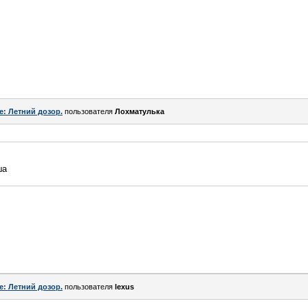
e: Летний дозор.
пользователя
Лохматулька
ша
e: Летний дозор.
пользователя
lexus