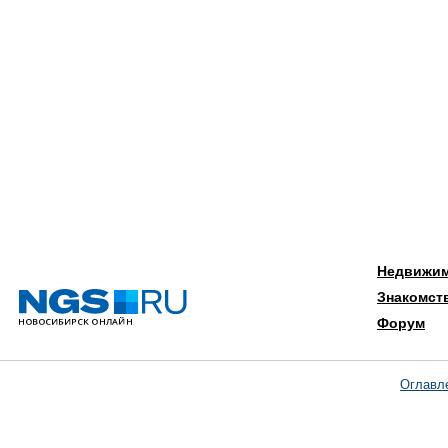
Недвижи
Знакомст
Форум
Оглавл