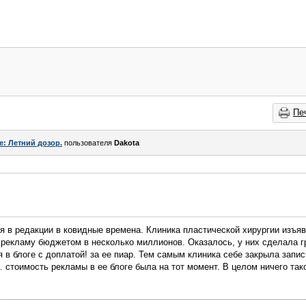
Пе
e: Летний дозор.
пользователя
Dаkota
ия в редакции в ковидные времена. Клиника пластической хирургии изъя
 рекламу бюджетом в несколько миллионов. Оказалось, у них сделала г
 в блоге с доплатой! за ее пиар. Тем самым клиника себе закрыла запи
. стоимость рекламы в ее блоге была на тот момент. В целом ничего так