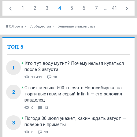
1
2
3
4
5
6
7
...
41
НГС.Форум
Сообщества
Бешеные знакомства
ТОП 5
Кто тут воду мутит? Почему нельзя купаться
1
после 2 августа
17 411
28
Стоит меньше 500 тысяч: в Новосибирске на
2
торги выставили серый Infiniti — его заложил
владелец
0
13
Погода 30 июля укажет, каким ждать август —
3
поверья и приметы
0
13