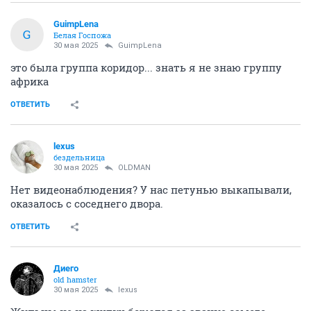
GuimpLena
G
Белая Госпожа
30 мая 2025
GuimpLena
это была группа коридор... знать я не знаю группу
африка
ОТВЕТИТЬ
lexus
бездельница
30 мая 2025
OLDMAN
Нет видеонаблюдения? У нас петунью выкапывали,
оказалось с соседнего двора.
ОТВЕТИТЬ
Диего
old hamster
30 мая 2025
lexus