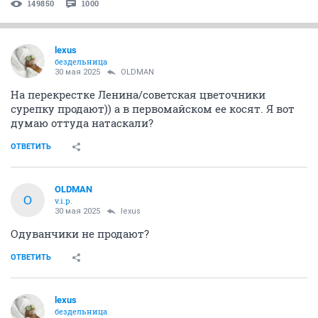
149850
1000
lexus
бездельница
30 мая 2025
OLDMAN
На перекрестке Ленина/советская цветочники
сурепку продают)) а в первомайском ее косят. Я вот
думаю оттуда натаскали?
ОТВЕТИТЬ
OLDMAN
O
v.i.p.
30 мая 2025
lexus
Одуванчики не продают?
ОТВЕТИТЬ
lexus
бездельница