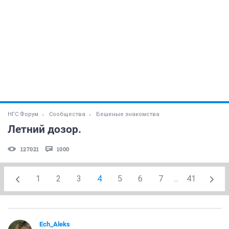
НГС.Форум
Сообщества
Бешеные знакомства
Летний дозор.
127021
1000
1
2
3
4
5
6
7
...
41
Ech_Aleks