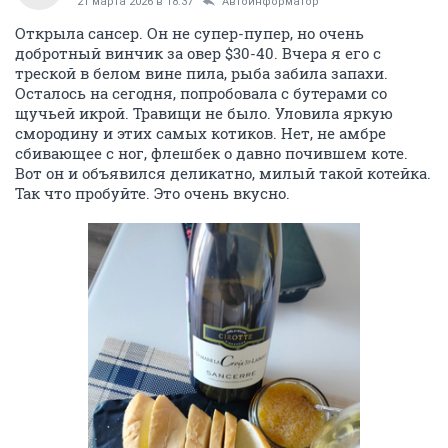
21 марта 2026 в 18:37
Автоинформатор
Открыла сансер. Он не супер-пупер, но очень
добротный винчик за овер $30-40. Вчера я его с
треской в белом вине пила, рыба забила запахи.
Осталось на сегодня, попробовала с бутерами со
щучьей икрой. Травищи не было. Уловила яркую
смородину и этих самых котиков. Нет, не амбре
сбивающее с ног, флешбек о давно почившем коте.
Вот он и объявился деликатно, милый такой котейка.
Так что пробуйте. Это очень вкусно.