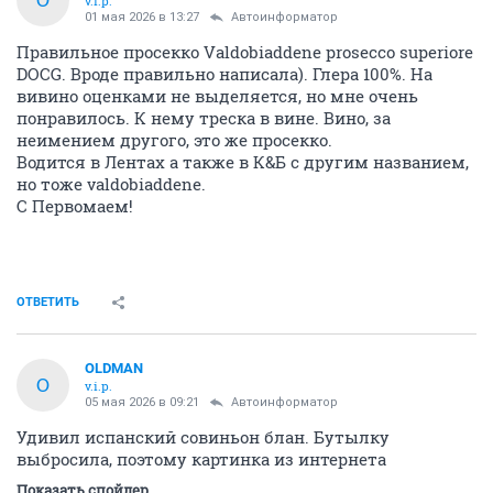
v.i.p.
01 мая 2026 в 13:27
Автоинформатор
Правильное просекко Valdobiaddene prosecco superiore
DOCG. Вроде правильно написала). Глера 100%. На
вивино оценками не выделяется, но мне очень
понравилось. К нему треска в вине. Вино, за
неимением другого, это же просекко.
Водится в Лентах а также в К&Б с другим названием,
но тоже valdobiaddene.
С Первомаем!
ОТВЕТИТЬ
OLDMAN
O
v.i.p.
05 мая 2026 в 09:21
Автоинформатор
Удивил испанский совиньон блан. Бутылку
выбросила, поэтому картинка из интернета
Показать спойлер