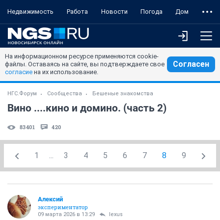
Недвижимость
Работа
Новости
Погода
Дом
На информационном ресурсе применяются cookie-
Согласен
файлы. Оставаясь на сайте, вы подтверждаете свое
согласие
на их использование.
НГС.Форум
Сообщества
Бешеные знакомства
Вино ....кино и домино. (часть 2)
83401
420
1
...
3
4
5
6
7
8
9
Алексий
экспериментатор
09 марта 2026 в 13:29
lexus