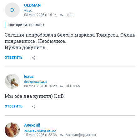
OLDMAN
O
v.i.p.
08 мая 2026 в 16:14
lexus
повторили. поняли)
Сегодня попробовала белого маркиза Томареса. Очень
понравилось. Необычное.
Нужно докупить.
ОТВЕТИТЬ
lexus
бездельница
08 мая 2026 в 16:29
OLDMAN
Мы оба два купили) КиБ
ОТВЕТИТЬ
Алексий
экспериментатор
15 мая 2026 в 22:36
Автоинформатор