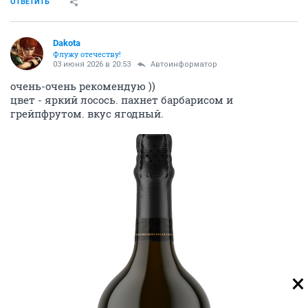
ОТВЕТИТЬ
Dаkota
Флужу отечеству!
03 июня 2026 в 20:53
Автоинформатор
очень-очень рекомендую ))
цвет - яркий лосось. пахнет барбарисом и
грейпфрутом. вкус ягодный.