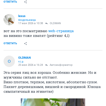
ОТВЕТИТЬ
lexus
бездельница
17 мая 2026 в 10:38
OLDMAN
вот на это посматриваю
web-страница
на вивино тоже хвалят (рейтинг 4,1)
ОТВЕТИТЬ
OLDMAN
O
v.i.p.
25 мая 2026 в 16:24
Автоинформатор
Эта серия лиц вся хороша. Особенно женские. Но и
мужчины сильно не отстают.
Вино плотное, терпкое, кислотное, абсолютно сухое.
Пахнет деревяшками, вишней и смородиной. Юноша
симпатичный на этикетке)