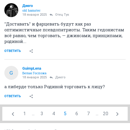
Диего
old hamster
18 января 2025
Отец Тук
"Доставать" и фарцевать будут как раз
оптимистичные псевдопатриоты. Таким гедонистам
всё равно, чем торговать, — джинсами, принципами,
родиной...
ОТВЕТИТЬ
GuimpLena
G
Белая Госпожа
18 января 2025
Диего
а либерде только Родиной торговать к лицу?
ОТВЕТИТЬ
1
...
3
4
5
6
7
...
20