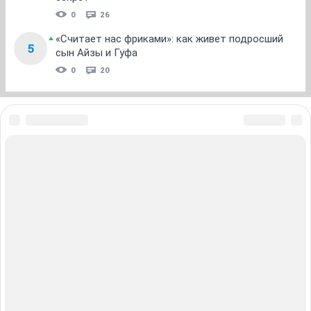
0
26
«Считает нас фриками»: как живет подросший
5
сын Айзы и Гуфа
0
20