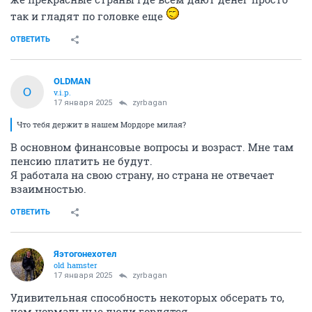
так и гладят по головке еще
ОТВЕТИТЬ
OLDMAN
O
v.i.p.
17 января 2025
zyrbagan
Что тебя держит в нашем Мордоре милая?
В основном финансовые вопросы и возраст. Мне там
пенсию платить не будут.
Я работала на свою страну, но страна не отвечает
взаимностью.
ОТВЕТИТЬ
Яэтогонехотел
old hamster
17 января 2025
zyrbagan
Удивительная способность некоторых обсерать то,
чем нормальные люди гордятся.