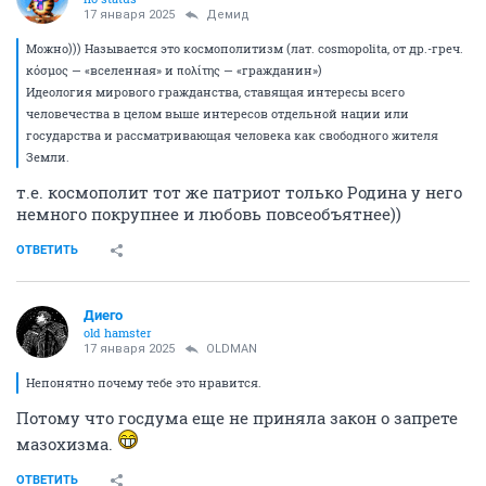
17 января 2025
Демид
Можно))) Называется это космополитизм (лат. соsmороlitа, от др.-греч.
κόσμος — «вселенная» и πολίτης — «гражданин»)
Идеология мирового гражданства, ставящая интересы всего
человечества в целом выше интересов отдельной нации или
государства и рассматривающая человека как свободного жителя
Земли.
т.е. космополит тот же патриот только Родина у него
немного покрупнее и любовь повсеобъятнее))
ОТВЕТИТЬ
Диего
old hamster
17 января 2025
OLDMAN
Непонятно почему тебе это нравится.
Потому что госдума еще не приняла закон о запрете
мазохизма.
ОТВЕТИТЬ