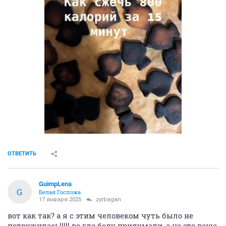
ОТВЕТИТЬ
GuimpLena
G
Белая Госпожа
17 января 2025
zyrbagan
вот как так? а я с этим человеком чуть было не
подружилась!!!!! во где беду придумали, а не это ваше