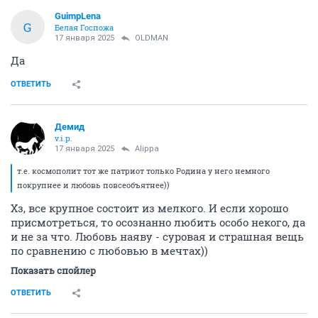
GuimpLena
G
Белая Госпожа
17 января 2025
OLDMAN
Да
ОТВЕТИТЬ
Демид
v.i.p.
17 января 2025
Alippa
т.е. космополит тот же патриот только Родина у него немного
покрупнее и любовь повсеобъятнее))
Хз, все крупное состоит из мелкого. И если хорошо
присмотреться, то осознанно любить особо некого, да
и не за что. Любовь наяву - суровая и страшная вещь
по сравнению с любовью в мечтах))
Показать спойлер
ОТВЕТИТЬ