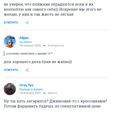
не уверен, что ближние обрадуются если я их
возлюблю как самого себя)) Искренне им этого не
желаю, у них и так жисть не лёгкая
ОТВЕТИТЬ
Alippa
no status
18 января 2025
GuimpLena
а почему галактика с двумя "л"?
для хорошего дела букв не жалко))
ОТВЕТИТЬ
Отец Тук
Рыльце в пушку
18 января 2025
Диего
Ну ты хоть затарился? Джинсами-то с кроссовками?
Потом фарцевать будешь по спекулятивной цене.