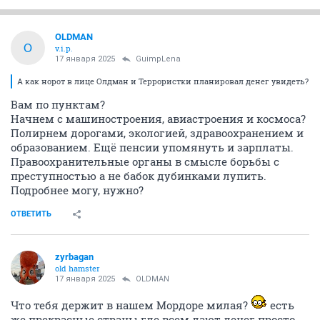
OLDMAN
O
v.i.p.
17 января 2025
GuimpLena
А как норот в лице Олдман и Террористки планировал денег увидеть?
Вам по пунктам?
Начнем с машиностроения, авиастроения и космоса?
Полирнем дорогами, экологией, здравоохранением и
образованием. Ещё пенсии упомянуть и зарплаты.
Правоохранительные органы в смысле борьбы с
преступностью а не бабок дубинками лупить.
Подробнее могу, нужно?
ОТВЕТИТЬ
zyrbagan
old hamster
17 января 2025
OLDMAN
Что тебя держит в нашем Мордоре милая?
есть
же прекрасные страны где всем дают денег просто