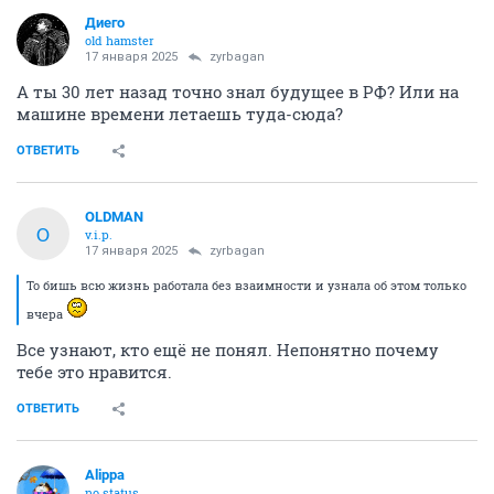
Диего
old hamster
17 января 2025
zyrbagan
А ты 30 лет назад точно знал будущее в РФ? Или на
машине времени летаешь туда-сюда?
ОТВЕТИТЬ
OLDMAN
O
v.i.p.
17 января 2025
zyrbagan
То бишь всю жизнь работала без взаимности и узнала об этом только
вчера
Все узнают, кто ещё не понял. Непонятно почему
тебе это нравится.
ОТВЕТИТЬ
Alippa
no status