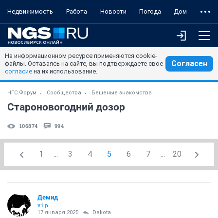
Недвижимость
Работа
Новости
Погода
Дом
На информационном ресурсе применяются cookie-
Согласен
файлы. Оставаясь на сайте, вы подтверждаете свое
согласие
на их использование.
НГС.Форум
Сообщества
Бешеные знакомства
Староновогодний дозор
106874
994
1
...
3
4
5
6
7
...
20
Демид
v.i.p.
17 января 2025
Dаkota