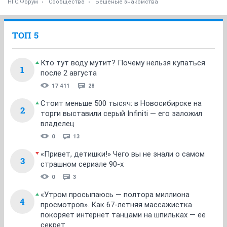
НГС.Форум
Сообщества
Бешеные знакомства
ТОП 5
Кто тут воду мутит? Почему нельзя купаться
1
после 2 августа
17 411
28
Стоит меньше 500 тысяч: в Новосибирске на
2
торги выставили серый Infiniti — его заложил
владелец
0
13
«Привет, детишки!» Чего вы не знали о самом
3
страшном сериале 90-х
0
3
«Утром просыпаюсь — полтора миллиона
4
просмотров». Как 67-летняя массажистка
покоряет интернет танцами на шпильках — ее
секрет