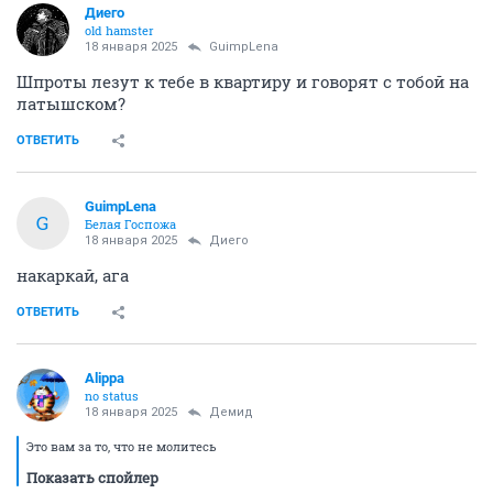
Диего
old hamster
18 января 2025
GuimpLena
Шпроты лезут к тебе в квартиру и говорят с тобой на
латышском?
ОТВЕТИТЬ
GuimpLena
G
Белая Госпожа
18 января 2025
Диего
накаркай, ага
ОТВЕТИТЬ
Alippa
no status
18 января 2025
Демид
Это вам за то, что не молитесь
Показать спойлер