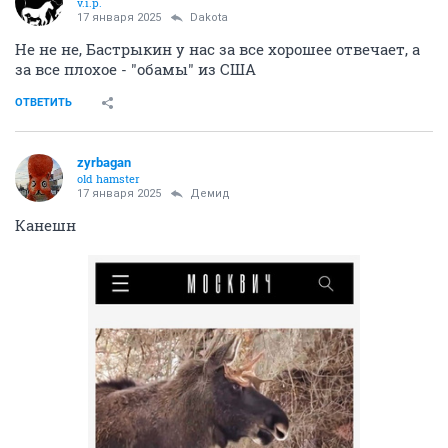
v.i.p.
17 января 2025
Dаkota
Не не не, Бастрыкин у нас за все хорошее отвечает, а
за все плохое - "обамы" из США
ОТВЕТИТЬ
zyrbagan
old hamster
17 января 2025
Демид
Канешн