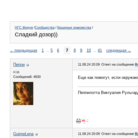
НГС.Форум
/
Сообщества
/
Бешеные знакомства
/
Сладкий дозор))
1
..
5
6
7
8
9
10
..
41
←
предыдущая
следующая
→
Пепnи
11.08.24 20:09
Ответ на сообщение
R
v.i.p.
Сообщений: 4830
Еще как помогут, если окружаю
Пеппилотта Виктуалия Рульга
GuimpLena
11.08.24 20:09
Ответ на сообщение
R