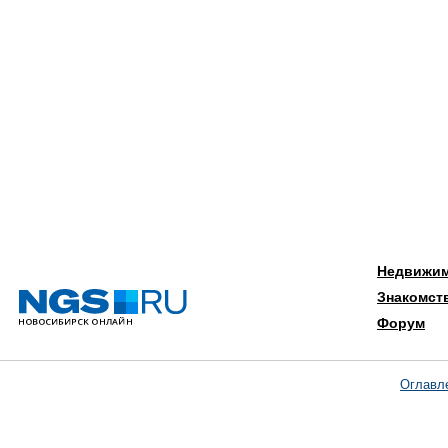
Недвижи
Знакомст
Форум
Оглавл