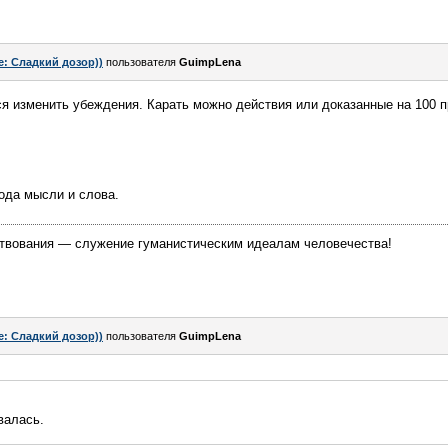
e: Сладкий дозор))
пользователя
GuimpLena
ся изменить убеждения. Карать можно действия или доказанные на 100 
ода мысли и слова.
твования — служение гуманистическим идеалам человечества!
e: Сладкий дозор))
пользователя
GuimpLena
валась.