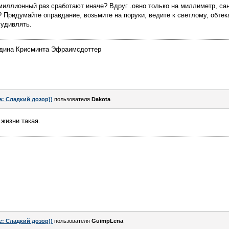
 миллионный раз сработают иначе? Вдруг .овно только на миллиметр, сан
 Придумайте оправдание, возьмите на поруки, ведите к светлому, обтек
 удивлять.
рдина Крисминта Эфраимсдоттер
e: Сладкий дозор))
пользователя
Dаkota
 жизни такая.
e: Сладкий дозор))
пользователя
GuimpLena