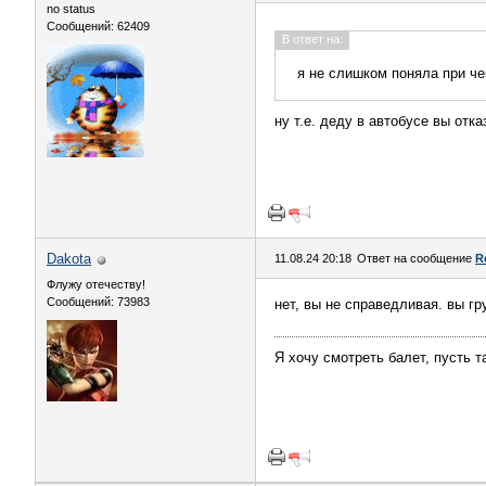
no status
Сообщений: 62409
В ответ на:
я не слишком поняла при ч
ну т.е. деду в автобусе вы отк
Dаkota
11.08.24 20:18
Ответ на сообщение
R
Флужу отечеству!
Сообщений: 73983
нет, вы не справедливая. вы гр
Я хочу смотреть балет, пусть 