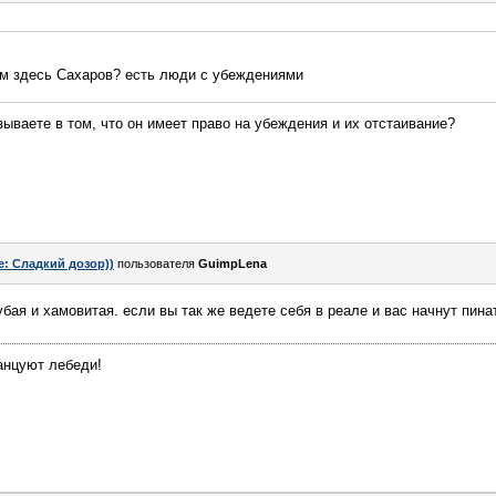
ем здесь Сахаров? есть люди с убеждениями
азываете в том, что он имеет право на убеждения и их отстаивание?
e: Сладкий дозор))
пользователя
GuimpLena
убая и хамовитая. если вы так же ведете себя в реале и вас начнут пина
танцуют лебеди!