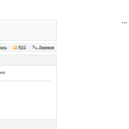
чать
RSS
Деревом
ало.