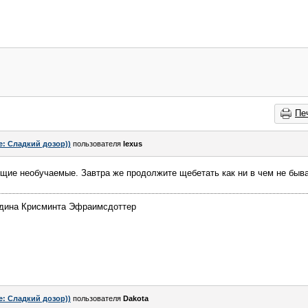
Пе
e: Сладкий дозор))
пользователя
lexus
щие необучаемые. Завтра же продолжите щебетать как ни в чем не быв
рдина Крисминта Эфраимсдоттер
e: Сладкий дозор))
пользователя
Dаkota