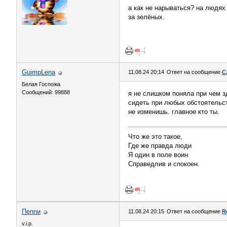
а как не нарываться? на людях 
за зелёных.
GuimpLena
11.08.24 20:14
Ответ на сообщение
С
Белая Госпожа
Сообщений: 99888
я не слишком поняла при чем з
сидеть при любых обстоятельст
не изменишь. главное кто ты.
Что же это такое,
Где же правда люди
Я один в поле воин
Справедлив и спокоен.
Пепnи
11.08.24 20:15
Ответ на сообщение
R
v.i.p.