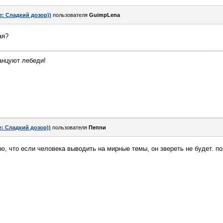
e: Сладкий дозор))
пользователя
GuimpLena
ая?
танцуют лебеди!
e: Сладкий дозор))
пользователя
Пепnи
аю, что если человека выводить на мирные темы, он звереть не будет. п