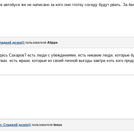
в автобусе же не написано за кого они глотку соседу будут рвать. За б
ладкий дозор))
пользователя
Alippa
десь Сахаров? есть люди с убеждениями, есть никакие люди, которые бу
вах. есть мрази, которые из своей личной выгоды завтра хоть кого прод
e: Сладкий дозор))
пользователя
lexus