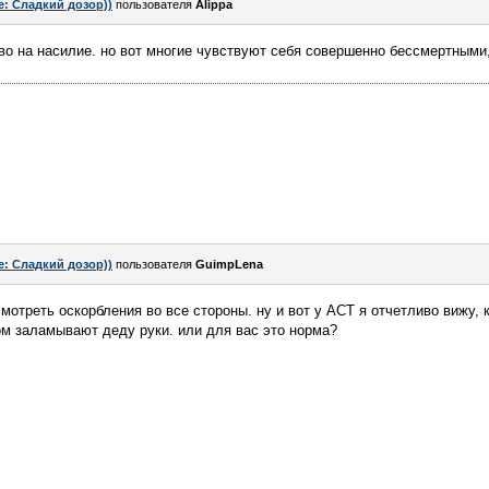
e: Сладкий дозор))
пользователя
Alippa
во на насилие. но вот многие чувствуют себя совершенно бессмертными,
e: Сладкий дозор))
пользователя
GuimpLena
мотреть оскорбления во все стороны. ну и вот у АСТ я отчетливо вижу, 
том заламывают деду руки. или для вас это норма?