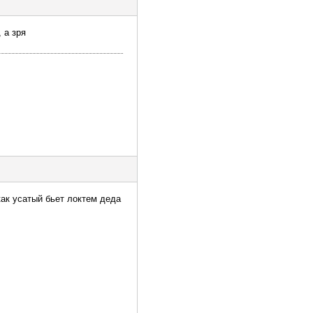
 а зря
как усатый бьет локтем деда