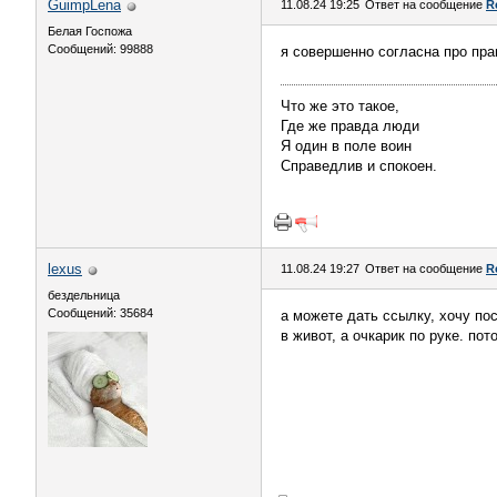
GuimpLena
11.08.24 19:25
Ответ на сообщение
R
Белая Госпожа
Сообщений: 99888
я совершенно согласна про пра
Что же это такое,
Где же правда люди
Я один в поле воин
Справедлив и спокоен.
lexus
11.08.24 19:27
Ответ на сообщение
R
бездельница
Сообщений: 35684
а можете дать ссылку, хочу пос
в живот, а очкарик по руке. по