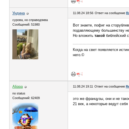
Ундинa
11.08.24 18:56
Ответ на сообщение
R
сурова, но справедлива
Сообщений: 51980
Вот знаете, пофиг на сторубле
подавляющему большинству не 
Но вложить
такой
библейский с
Когда на свет появляется истин
него.©
Alippa
11.08.24 19:11
Ответ на сообщение
R
no status
Сообщений: 62409
это же французы, они и не так
21 век, а некоторые ведут себя