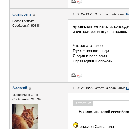
GuimpLena
11.08.24 19:28
Ответ на сообщение
R
Белая Госпожа
Сообщений: 99888
ну снимать же начали, когда де
и очкарик решили дела привест
Что же это такое,
Где же правда люди
Я один в поле воин
Справедлив и спокоен.
Алексий
11.08.24 19:29
Ответ на сообщение
R
экспериментатор
Сообщений: 218797
В ответ на:
Но вложить такой библейски
епископ Савва смог!