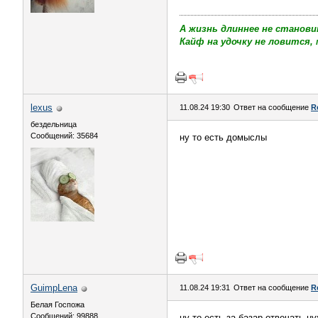
А жизнь длиннее не станови
Кайф на удочку не ловится, 
lexus
11.08.24 19:30
Ответ на сообщение
R
бездельница
Сообщений: 35684
ну то есть домыслы
GuimpLena
11.08.24 19:31
Ответ на сообщение
R
Белая Госпожа
Сообщений: 99888
ну то есть за базар отвечать ну