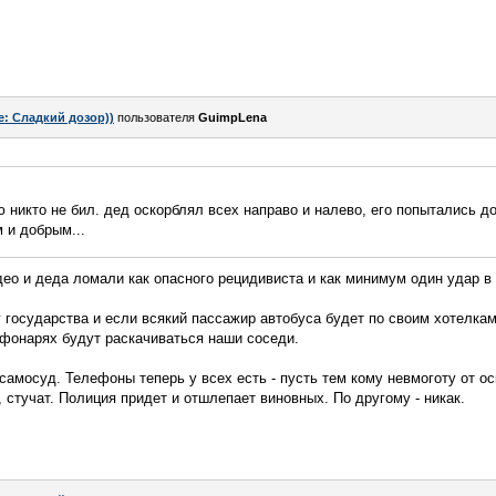
e: Сладкий дозор))
пользователя
GuimpLena
 никто не бил. дед оскорблял всех направо и налево, его попытались д
 и добрым...
део и деда ломали как опасного рецидивиста и как минимум один удар в 
 государства и если всякий пассажир автобуса будет по своим хотелкам
а фонарях будут раскачиваться наши соседи.
самосуд. Телефоны теперь у всех есть - пусть тем кому невмоготу от о
, стучат. Полиция придет и отшлепает виновных. По другому - никак.