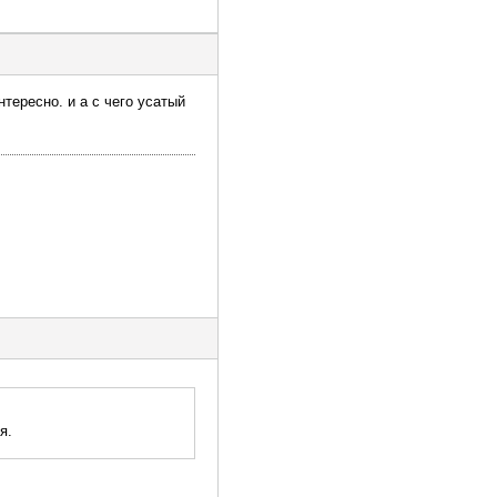
тересно. и а с чего усатый
я.