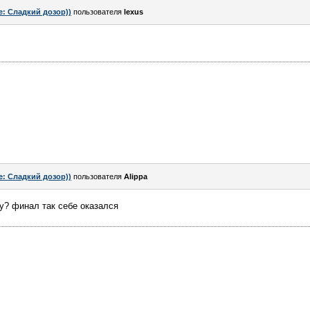
e: Сладкий дозор))
пользователя
lexus
e: Сладкий дозор))
пользователя
Alippa
у? финал так себе оказался