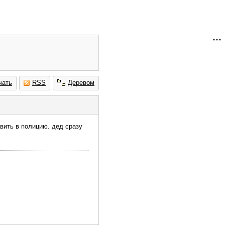
чать
RSS
Деревом
вить в полицию. дед сразу