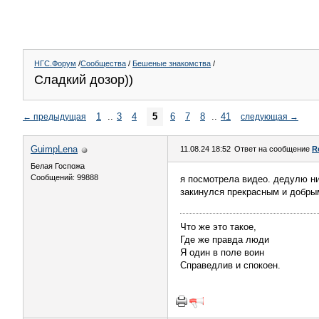
НГС.Форум
/
Сообщества
/
Бешеные знакомства
/
Сладкий дозор))
1
..
3
4
5
6
7
8
..
41
←
предыдущая
следующая
→
GuimpLena
11.08.24 18:52
Ответ на сообщение
R
Белая Госпожа
Сообщений: 99888
я посмотрела видео. дедулю ни
закинулся прекрасным и добрым
Что же это такое,
Где же правда люди
Я один в поле воин
Справедлив и спокоен.