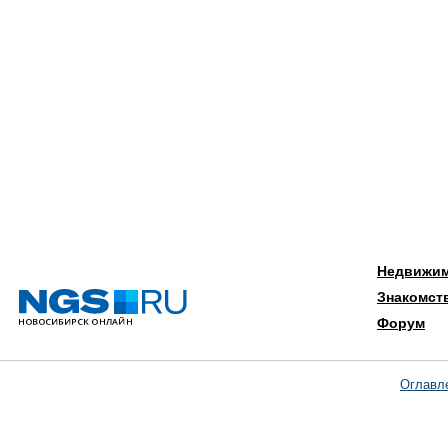
Недвижи
Знакомст
Форум
Оглавл