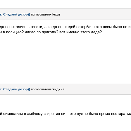
e: Сладкий дозор))
пользователя
lexus
да попытались вывести, а когда он людей оскорблял это всем было не ин
и в полицию? число по приколу? вот именно этого деда?
e: Сладкий дозор))
пользователя
Ундинa
й символизм в эмблему закрытия ои... это нужно было прямо постаратьс