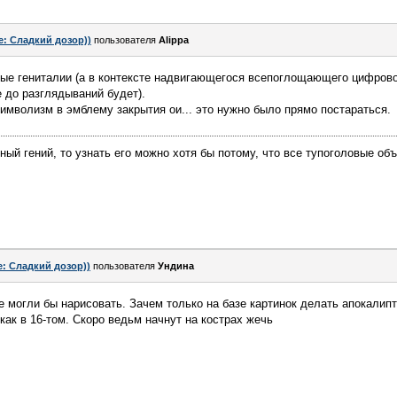
e: Сладкий дозор))
пользователя
Alippa
вые гениталии (а в контексте надвигающегося всепоглощающего цифровог
до разглядываний будет).
имволизм в эмблему закрытия ои... это нужно было прямо постараться.
ный гений, то узнать его можно хотя бы потому, что все тупоголовые об
e: Сладкий дозор))
пользователя
Ундинa
ое могли бы нарисовать. Зачем только на базе картинок делать апокалип
 как в 16-том. Скоро ведьм начнут на кострах жечь