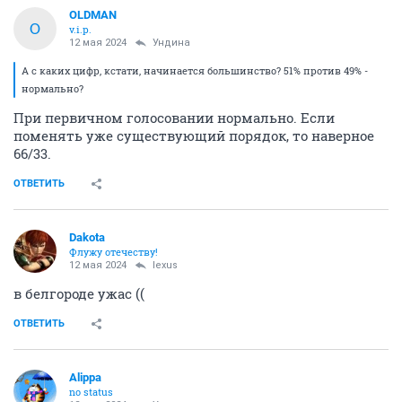
OLDMAN
O
v.i.p.
12 мая 2024
Ундинa
А с каких цифр, кстати, начинается большинство? 51% против 49% -
нормально?
При первичном голосовании нормально. Если
поменять уже существующий порядок, то наверное
66/33.
ОТВЕТИТЬ
Dаkota
Флужу отечеству!
12 мая 2024
lexus
в белгороде ужас ((
ОТВЕТИТЬ
Alippa
no status