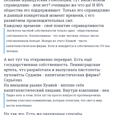
справедливо - или нет? очевидно же что да! И 80%
общества это поддерживают. Только это справедливо
в данный конкретный момент времени, с его
развитием производительных сил.
Каждому времени - своё понятие справедливости.
.Антитеза частной собственности только одна - общественная
собственность. Коллективная - это тоже частная, только число
собственников больше. Исходя из этого Хуавей - чисто
капиталистическая фирма. Хотя и находится в собственности 170 тыс
человек.
А вот тут ты откровенно переврал. Есть ещё
государственная собственность. Ленинградская
артель, что разработала и выпускала пистолеты-
пулемёты Судаева - капиталистическая фирма?
Серьёзно.
На внешнем рынке Хуавей - вполне себе
капиталистический хищник. Внутри компании - неа.
Ладно хоть в этом. Хотя тут ты просто напросто противоречишь
любому классику коммунизма, которые полагали, что свет в мир
нести неизбежно.
Ну так это. Есть же различные способы.