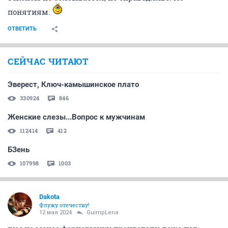
понятиям.
ОТВЕТИТЬ
СЕЙЧАС ЧИТАЮТ
Эверест, Ключ-камышинское плато
330924
846
Женские слезы...Вопрос к мужчинам
112414
412
БЗень
107998
1003
Dаkota
Флужу отечеству!
12 мая 2024
GuimpLena