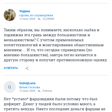
Ундинa
сурова, но справедлива
12 мая 2024
OLDMAN
Таким образом, вы понимаете, насколько зыбка и
подвижна эта грань между большинством и
меньшинством? С учетом применяемых
политтехнологий и жонглирования общественным
мнением.... И то, что сегодня справедлиао (по
мнению большинства), завтра легко качнется в
другую сторону и получит противоположную оценку.
ОТВЕТИТЬ
GuimpLena
G
Белая Госпожа
12 мая 2024
Dаkota
Нет *устало* фарцовщики были потому что был
дефицит. Денег у людей было условно много, а
тратить некуда. Никто последние деньги фарцам не