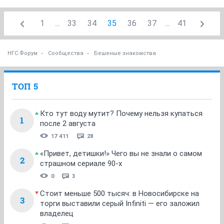
1
...
33
34
35
36
37
...
41
НГС.Форум
Сообщества
Бешеные знакомства
ТОП 5
Кто тут воду мутит? Почему нельзя купаться
1
после 2 августа
17 411
28
«Привет, детишки!» Чего вы не знали о самом
2
страшном сериале 90-х
0
3
Стоит меньше 500 тысяч: в Новосибирске на
3
торги выставили серый Infiniti — его заложил
владелец