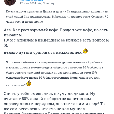
12 мая 2024
Ушелец
По этим двум пунктам в Дании и других Скандинавиях - коммунизм
с той самой Справедливостью. В Японии - наверное тоже. Согласен? С
чем я тебя и поздравляю.
Ага. Как растворимый кофе. Вроде тоже кофе, но есть
ньюансы.
Ну и с Японией в нынешнем её кризисе есть вопросы
:)).
ненадо путать оригинал с иммитацией.
Что самое забавное - на современном уровне технологий работы с
массами вполне можно создать общество в котором 80 % общества
будет считать текущий порядок справедливым,
при этом 10 %
общества будут иметь 90 % благосостояния
. Коммунизм это или
капитализм?
Опять у тебя смешались в кучу людикони. Ну
считают 80% людей в обществе капитализм -
справедливым порядком, значит так им и надо! Ты
же сам отвечаешь, что это не коммунизм.
Великая Французская Революция, тут капитализм