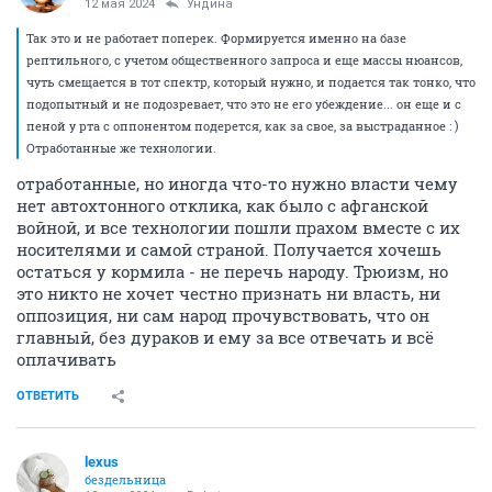
12 мая 2024
Ундинa
Так это и не работает поперек. Формируется именно на базе
рептильного, с учетом общественного запроса и еще массы нюансов,
чуть смещается в тот спектр, который нужно, и подается так тонко, что
подопытный и не подозревает, что это не его убеждение... он еще и с
пеной у рта с оппонентом подерется, как за свое, за выстраданное : )
Отработанные же технологии.
отработанные, но иногда что-то нужно власти чему
нет автохтонного отклика, как было с афганской
войной, и все технологии пошли прахом вместе с их
носителями и самой страной. Получается хочешь
остаться у кормила - не перечь народу. Трюизм, но
это никто не хочет честно признать ни власть, ни
оппозиция, ни сам народ прочувствовать, что он
главный, без дураков и ему за все отвечать и всё
оплачивать
ОТВЕТИТЬ
lexus
бездельница