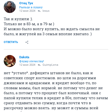
Отец Тук
Рыльце в пушку
12 мая 2024
lexus
Так и купили :).
Только не в 83-м, а в 79-м )
И можно было волгу купить, но ждать смысла не
было, и жигулей на 3 семьи вполне хватало. )
ОТВЕТИТЬ
Dаkota
Флужу отечеству!
12 мая 2024
GuimpLena
нет *устало*. дефицита штанов не было, как и
советских спорт.костюмов. но шли за дорогими
джинсами и адидасами. и кредит вообще-то, по
словам мамы, был нормой. не потому что денег не
было, а потому что процент был копеечный. они с
папой купили телик в кредит в 80е, потому что зачем
сразу отдавать всю сумму, когда почти что в
рассрочку можно взять. ну может и суммы всей