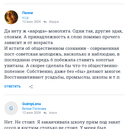
Пепnи
v.i.p.
12 мая 2024
Alippa
Да нету ж «народа»-монолита. Одни так, другие эдак,
слоями. А принадлежность к слою помимо прочего
зависит и от возраста.
И кстати об общественном сознании - современная
пост-советская молодежь, насколько я наблюдаю, в
последнюю очередь б побежала ставить золотые
унитазы. А скорее сделала бы что-то общественно-
полезное. Собственно, даже без «бы» делают многое.
Восстанавливают усадьбы, промыслы, школы и т.п.
ОТВЕТИТЬ
GuimpLena
G
Белая Госпожа
12 мая 2024
lexus
Нет. Не стоил. Я заканчивала школу прям под закат
сссср и костюм столько не стоил. У меня был.