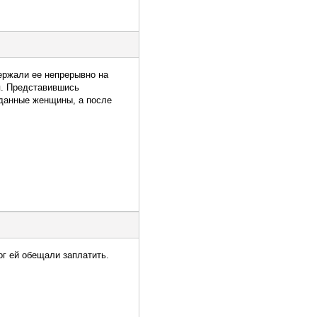
ержали ее непрерывно на
я. Представившись
 данные женщины, а после
ог ей обещали заплатить.