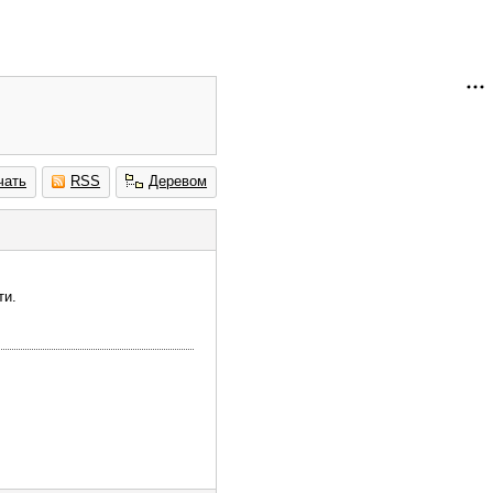
чать
RSS
Деревом
ти.