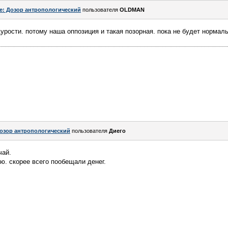
e: Дозор антропологический
пользователя
OLDMAN
дурости. потому наша оппозиция и такая позорная. пока не будет нормал
озор антропологический
пользователя
Диего
чай.
ию. скорее всего пообещали денег.