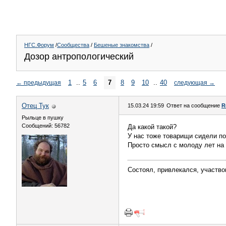
НГС.Форум
/
Сообщества
/
Бешеные знакомства
/
Дозор антропологический
1
..
5
6
7
8
9
10
..
40
←
предыдущая
следующая
→
Отец Тук
15.03.24 19:59
Ответ на сообщение
R
Рыльце в пушку
Сообщений: 56782
Да какой такой?
У нас тоже товарищи сидели по
Просто смысл с молоду лет на 
Состоял, привлекался, участво