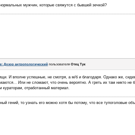
 нормальных мужчин, которые свяжутся с бывшей зечкой?
e: Дозор антропологический
пользователя
Отец Тук
ищи. И вполне успешные, не смотря, а м/б и благодаря. Однако же, сиде
аются... Или не сломают, что очень вероятно. А греть их там никто не б
м кураторам, отработанный материал.
ный гений, то узнать его можно хотя бы потому, что все тупоголовые об