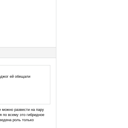
оджог ей обещали
е можно развести на пару
я по всему это гибридное
ведена роль только