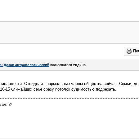
Пе
e: Дозор антропологический
пользователя
Ундинa
 молодости. Отсидели - нормальные члены общества сейчас. Семьи, де
10-15 ближайших себе сразу потолок судимостью подрезать.
вал. ©