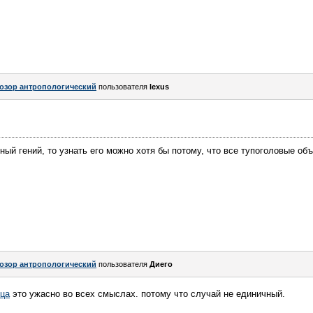
озор антропологический
пользователя
lexus
ный гений, то узнать его можно хотя бы потому, что все тупоголовые об
озор антропологический
пользователя
Диего
ица
это ужасно во всех смыслах. потому что случай не единичный.