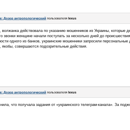
e: Дозор антропологический
пользователя
lexus
, волжанка действовала по указанию мошенников из Украины, которые д
то звонки женщине начали поступать за несколько дней до происшестви
ости одного из банков, украинские мошенники запросили персональные
, якобы, совершаются подозрительные действия.
e: Дозор антропологический
пользователя
lexus
ила, что получала задания от «украинского телеграм-канала». За подж