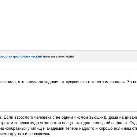
озор антропологический
пользователя
lexus
яснила, что получала задания от «украинского телеграм-канала». За п
лее. Если взрослого человека с не одним числом высших)), дома на диван
ырьком зеленки куда угодно для спеца - как два пальца об асфальт. Суд
разнообразных училищ и академий теперь надолго и хорошо если нам от
чего другого и не скажешь.