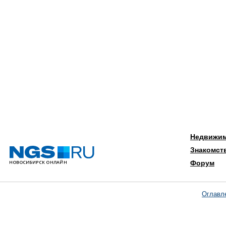
Недвижи
Знакомст
Форум
Оглавл