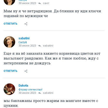
30 июля 2023
свет
Мам ну я че нетрадицион. Да блиннн ну иди ключи
подавай по мужицки че
ОТВЕТИТЬ
sabatini
Сибуй
30 июля 2023
sabatini
Еще я на вб заказала какието корневища цветов кот
высылают рандомно. Как же я такое люблю, жду с
нетерпением не дождусь
ОТВЕТИТЬ
Dаkota
Флужу отечеству!
30 июля 2023
sabatini
мы баклажаны просто жарим на мангале вместе с
цукини.