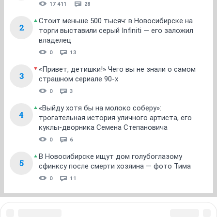
17 411
28
Стоит меньше 500 тысяч: в Новосибирске на
2
торги выставили серый Infiniti — его заложил
владелец
0
13
«Привет, детишки!» Чего вы не знали о самом
3
страшном сериале 90-х
0
3
«Выйду хотя бы на молоко соберу»:
4
трогательная история уличного артиста, его
куклы-дворника Семена Степановича
0
6
В Новосибирске ищут дом голубоглазому
5
сфинксу после смерти хозяина — фото Тима
0
11