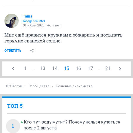
Таша
morgenmuffel
31 июля 2023
свет
Мне ещё нравится кружками обжарить и посыпать
горячие сванской солью.
ОТВЕТИТЬ
1
...
13
14
15
16
17
...
21
НГС.Форум
Сообщества
Бешеные знакомства
ТОП 5
Кто тут воду мутит? Почему нельзя купаться
1
после 2 августа