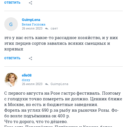
ОТВЕТИТЬ
GuimpLena
G
Белая Госпожа
26 июля 2023
свет
это у нас есть какое-то рассадное хозяйство, и у них
этих перцев сортов завались всяких смещных и
корявых
ОТВЕТИТЬ
elle08
dizzy
26 июля 2023
GuimpLena
С первого августа на Розе гастро фестиваль. Поэтому
с голодухи точно помереть не должно. Ценник ближе
к Москве, но есть и бюджетные заведения.
Форель на углях 690 р.за рыбу на рыночке Розы. Фо-
бо возле подъёмника ок 400 р.
Что то дорого, что то дёшево.