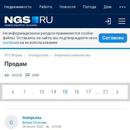
Недвижимость
Работа
Новости
Погода
Дом
На информационном ресурсе применяются cookie-
Согласен
файлы. Оставаясь на сайте, вы подтверждаете свое
согласие
на их использование.
НГС.Форум
Сообщества
Бешеные знакомства
Продам
121218
1000
1
...
13
14
15
16
17
...
21
GuimpLena
G
Белая Госпожа
26 июля 2023
elle08