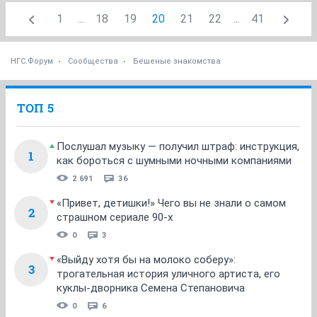
1
...
18
19
20
21
22
...
41
НГС.Форум
Сообщества
Бешеные знакомства
ТОП 5
Послушал музыку — получил штраф: инструкция,
1
как бороться с шумными ночными компаниями
2 691
36
«Привет, детишки!» Чего вы не знали о самом
2
страшном сериале 90-х
0
3
«Выйду хотя бы на молоко соберу»:
3
трогательная история уличного артиста, его
куклы-дворника Семена Степановича
0
6