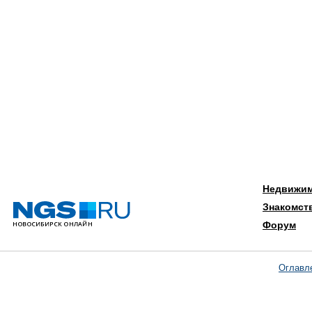
Недвижи
Знакомст
Форум
Оглавл