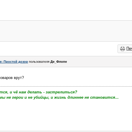
Пе
e: Простой дозор
пользователя
Де_Флопе
оваров врут?
тся, и чё нам делать - застрелиться?
мы не герои и не убийцы, и жизнь длиннее не становится...