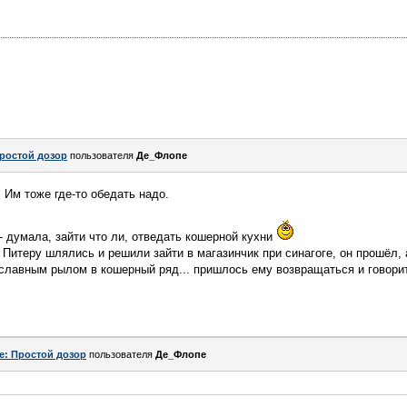
ростой дозор
пользователя
Де_Флопе
. Им тоже где-то обедать надо.
- думала, зайти что ли, отведать кошерной кухни
 Питеру шлялись и решили зайти в магазинчик при синагоге, он прошёл, 
ославным рылом в кошерный ряд... пришлось ему возвращаться и говорит
e: Простой дозор
пользователя
Де_Флопе