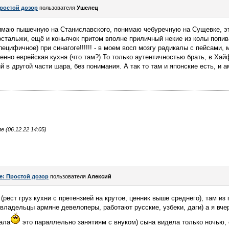
ростой дозор
пользователя
Ушелец
маю пышечную на Станиславского, понимаю чебуречную на Сущевке, это
остальжи, ещё и коньячок притом вполне приличный некие из колы попи
ецифичное) при синагоге!!!!!! - в моем восп мозгу радикалы с пейсами,
менно еврейская кухня (что там?) То только аутентичностью брать, в Хай
в другой части шара, без понимания. А так то там и японские есть, и а
(06.12.22 14:05)
e: Простой дозор
пользователя
Алексий
(рест груз кухни с претензией на крутое, ценник выше среднего), там из
 владельцы армяне девелоперы, работают русские, узбеки, даги) а я вче
тала
это параллельно занятиям с внуком) сына видела только ночью, 