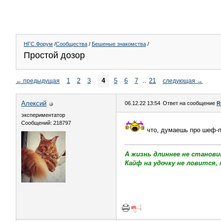
НГС.Форум
/
Сообщества
/
Бешеные знакомства
/
Простой дозор
1
2
3
4
5
6
7
..
21
←
предыдущая
следующая
→
Алексий
06.12.22 13:54
Ответ на сообщение
R
экспериментатор
Сообщений: 218797
что, думаешь про шеф-п
А жизнь длиннее не станови
Кайф на удочку не ловится, 