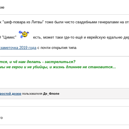
тие
х "шеф-повара из Литвы" тоже были чисто свадебными генералами на о
О "Цимес"
есть, может таки где-то ещё и еврейскую едальню д
 заметочка 2019 года
с почти открытия типа
тся, и чё нам делать - застрелиться?
мы не герои и не убийцы, и жизнь длиннее не становится...
ростой дозор
пользователя
Де_Флопе
го