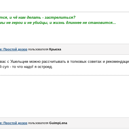
тся, и чё нам делать - застрелиться?
мы не герои и не убийцы, и жизнь длиннее не становится...
e: Простой дозор
пользователя
Крыска
 вас с Ушельцнм можно рассчитывать в толковых советах и рекомендациях
 суп - то что надо! я остроед.
e: Простой дозор
пользователя
GuimpLena