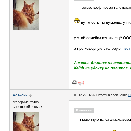
только шеф-повар на откры
ну то есть ты думаешь у ни
у этой семейки кстати ещё ОО
а про кошерную столовую -
вот
А жизнь длиннее не станови
Кайф на удочку не ловится, 
Алексий
06.12.22 14:26
Ответ на сообщение
П
экспериментатор
Сообщений: 218797
В ответ на:
пышечную на Станиславско