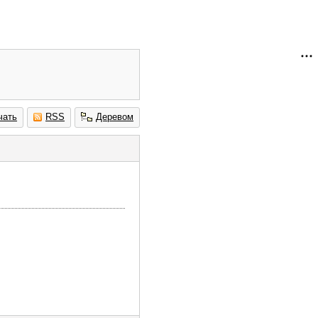
чать
RSS
Деревом