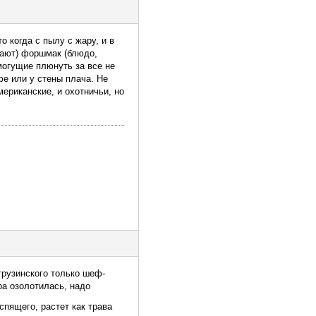
 когда с пылу с жару, и в
вают) форшмак (блюдо,
 могущие плюнуть за все не
фе или у стены плача. Не
мериканские, и охотничьи, но
 грузинского только шеф-
ра озолотилась, надо
спящего, растет как трава