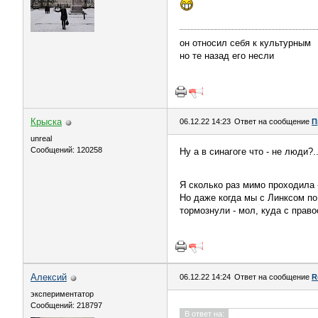
он относил себя к культурным
но те назад его несли
Крыска
06.12.22 14:23
Ответ на сообщение
П
unreal
Сообщений: 120258
Ну а в синагоге что - не люди?.
Я сколько раз мимо проходила 
Но даже когда мы с Линксом по
тормознули - мол, куда с прав
Алексий
06.12.22 14:24
Ответ на сообщение
R
экспериментатор
Сообщений: 218797
В ответ на: