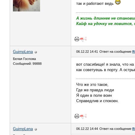
так и работают ведь
А жизнь длиннее не станови
Кайф на удочку не ловится, 
GuimpLena
06.12.22 14:41
Ответ на сообщение
R
Белая Госпожа
Сообщений: 99888
вот спасибище! я знала, что на
как советуешь в порту. А острый
Что же это такое,
Где же правда люди
Я один в поле воин
Справедлив и спокоен.
GuimpLena
06.12.22 14:44
Ответ на сообщение
R