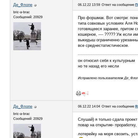
Де_Флопе
06.12.22 13:59
Ответ на сообщение
П
bric-a-brac
Сообщений: 20929
Про форшмак. Вот смотри: пони
типа совковых условиях Аля Н
готовящееся заранее, притом сп
кошерное, ---- ????? Уж если и
выкидыш ограниченно урезанный 
все среднестатистическое.
он относил себя к культурным
но те назад его несли
Исправлено пользователем Де_Флопе 
Де_Флопе
06.12.22 14:04
Ответ на сообщение
R
bric-a-brac
Сообщений: 20929
Слушай) я только сдала проект 
повар на открытие- проработку,
лотерейку на моря свозить, ус