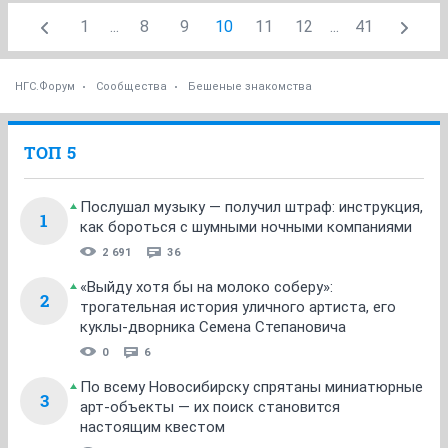
1
...
8
9
10
11
12
...
41
НГС.Форум
Сообщества
Бешеные знакомства
ТОП 5
Послушал музыку — получил штраф: инструкция,
1
как бороться с шумными ночными компаниями
2 691
36
«Выйду хотя бы на молоко соберу»:
2
трогательная история уличного артиста, его
куклы-дворника Семена Степановича
0
6
По всему Новосибирску спрятаны миниатюрные
3
арт-объекты — их поиск становится
настоящим квестом