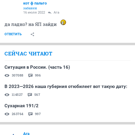
кот ф пальто
забанен
16 июля 2022
Ага
да ладно? на ЯП зайди
ОТВЕТИТЬ
СЕЙЧАС ЧИТАЮТ
Ситуация в России. (часть 16)
307088
996
В 2023—2026 наша губерния отюбилеет вот такую дату:
114527
567
Сухарная 191/2
263764
997
Ага