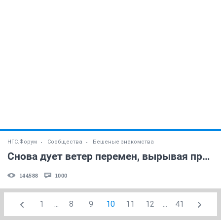
НГС.Форум
Сообщества
Бешеные знакомства
Снова дует ветер перемен, вырывая прошлого страницы...
144588
1000
1
...
8
9
10
11
12
...
41