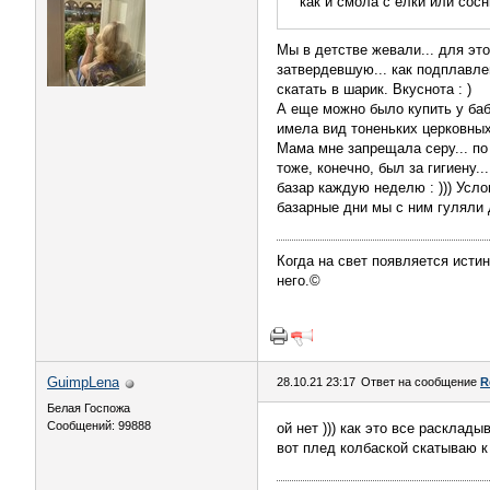
как и смола с елки или сос
Мы в детстве жевали... для это
затвердевшую... как подплавле
скатать в шарик. Вкуснота : )
А еще можно было купить у баб
имела вид тоненьких церковных 
Мама мне запрещала серу... по 
тоже, конечно, был за гигиену..
базар каждую неделю : ))) Усл
базарные дни мы с ним гуляли до
Когда на свет появляется истин
него.©
GuimpLena
28.10.21 23:17
Ответ на сообщение
R
Белая Госпожа
Сообщений: 99888
ой нет ))) как это все расклад
вот плед колбаской скатываю к 