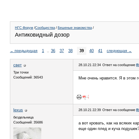
НГС.Форум
/
Сообщества
/
Бешеные знакомства
/
Антиковидный дозор
1
..
36
37
38
39
40
41
←
предыдущая
следующая
→
свет
28.10.21 22:34
Ответ на сообщение
R
Три точки
Сообщений: 36543
Мне очень нравится. Я в этом 
lexus
28.10.21 22:39
Ответ на сообщение
R
бездельница
Сообщений: 35686
а вот кровать, как на всяких к
еще один плед и куча подушек?))