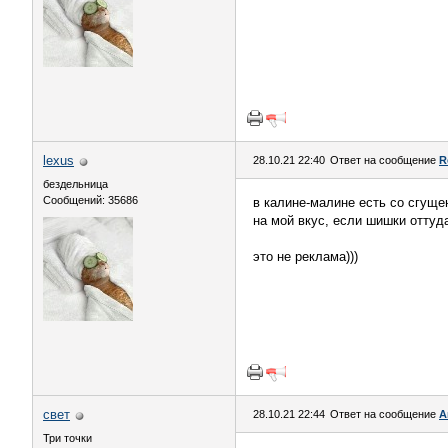
lexus
28.10.21 22:40
Ответ на сообщение
R
бездельница
Сообщений: 35686
в калине-малине есть со сгущ
на мой вкус, если шишки оттуда
это не реклама)))
свет
28.10.21 22:44
Ответ на сообщение
А
Три точки