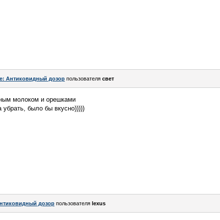
e: Антиковидный дозор
пользователя
свет
еным молоком и орешками
 убрать, было бы вкусно)))))
нтиковидный дозор
пользователя
lexus