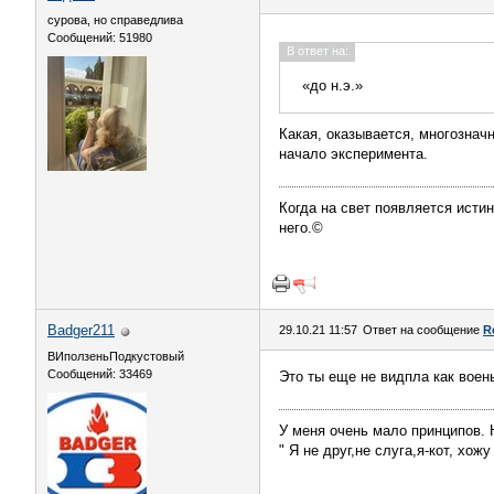
сурова, но справедлива
Сообщений: 51980
В ответ на:
«до н.э.»
Какая, оказывается, многознач
начало эксперимента.
Когда на свет появляется истин
него.©
Badger211
29.10.21 11:57
Ответ на сообщение
R
ВИползеньПодкустовый
Сообщений: 33469
Это ты еще не видпла как воен
У меня очень мало принципов. Н
" Я не друг,не слуга,я-кот, хож