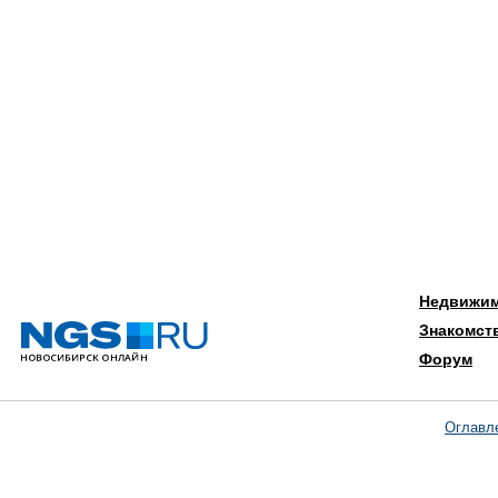
Недвижи
Знакомст
Форум
Оглавл