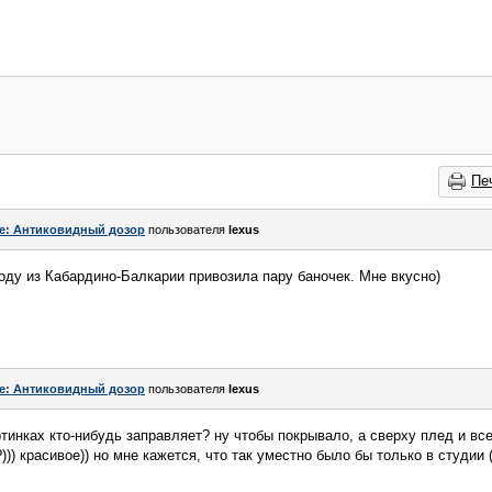
Пе
e: Антиковидный дозор
пользователя
lexus
году из Кабардино-Балкарии привозила пару баночек. Мне вкусно)
e: Антиковидный дозор
пользователя
lexus
артинках кто-нибудь заправляет? ну чтобы покрывало, а сверху плед и все
) красивое)) но мне кажется, что так уместно было бы только в студии (!