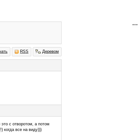
чать
RSS
Деревом
 это с отворотом, а потом
) когда все на виду)))