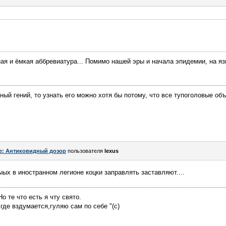
ная и ёмкая аббревиатура... Помимо нашей эры и начала эпидемии, на яз
ный гений, то узнать его можно хотя бы потому, что все тупоголовые об
e: Антиковидный дозор
пользователя
lexus
ыых в иностранном легионе коцки заправлять заставляют....
о те что есть я чту свято.
у где вздумается,гуляю сам по себе "(с)