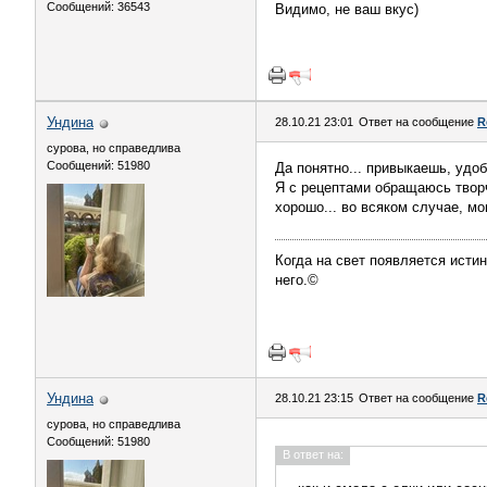
Сообщений: 36543
Видимо, не ваш вкус)
Ундинa
28.10.21 23:01
Ответ на сообщение
R
сурова, но справедлива
Сообщений: 51980
Да понятно... привыкаешь, удоб
Я с рецептами обращаюсь творче
хорошо... во всяком случае, мои
Когда на свет появляется истин
него.©
Ундинa
28.10.21 23:15
Ответ на сообщение
R
сурова, но справедлива
Сообщений: 51980
В ответ на: