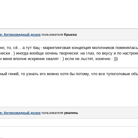
e: Антиковидный дозор
пользователя
Крыска
но, то, сё... а тут бац - маркетинговая концепция молочников поменялась
ски : ) иногда вообще оочень творчески: на глаз, по вкусу и по настрое
 меня вполне искренне хвалят : ) если не льстят, конечно : )))
ный гений, то узнать его можно хотя бы потому, что все тупоголовые об
e: Антиковидный дозор
пользователя
увалень