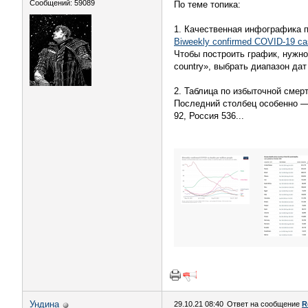
Сообщений: 59089
По теме топика:
1. Качественная инфографика п
Biweekly confirmed COVID-19 cas
Чтобы построить график, нужно
country», выбрать диапазон дат
2. Таблица по избыточной смер
Последний столбец особенно — 
92, Россия 536...
Ундинa
29.10.21 08:40
Ответ на сообщение
R