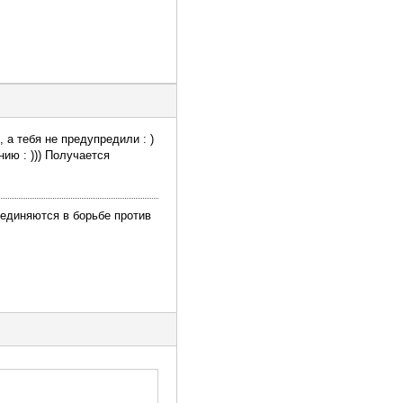
, а тебя не предупредили : )
нию : ))) Получается
ъединяются в борьбе против