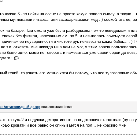
ны
го нужно было найти на сосне не просто какую попало смолу, а такую..
нный мутноватый янтарь... или засахарившийся мед : ) соскоблить ее, р
ок на базаре. Там смола уже была разбодяжена чем-то неведомым и плав
свечек без фитиля, нарезанных см. по 5, и называлась почему-то серой 
причинам ее неуверенности в чистоте рук неизвестно каких бабок... : ) Н
. но т.к. отказать мне никогда ни в чем не мог, я этим вовсю пользовала
овие было одно: маме не говорить и нажеваться уже своей серой до возв
лго : ))))
ный гений, то узнать его можно хотя бы потому, что все тупоголовые об
e: Антиковидный дозор
пользователя
lexus
ывать-то куда? я подушки декоративные на подоконник складываю (ну он 
краю кровати и все равно он спинывается на пол... не красиво мне