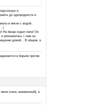
. подсохшую и
азмять до однородности и
ала в миске с водой...
: )
о! На базар ходил папа! Он
сь и увязывалась с ним на
ращения домой... В общем, в
ъединяются в борьбе против
у меня очень заниженный), а