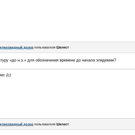
нтиковидный дозор
пользователя
Шелест
туру «до н.э.» для обозначения времени до начала эпидемии?
ес (с)
нтиковидный дозор
пользователя
Шелест