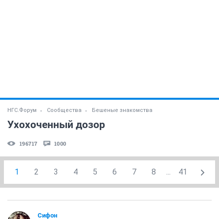
НГС.Форум
Сообщества
Бешеные знакомства
Ухохоченный дозор
196717
1000
1
2
3
4
5
6
7
8
...
41
Сифон