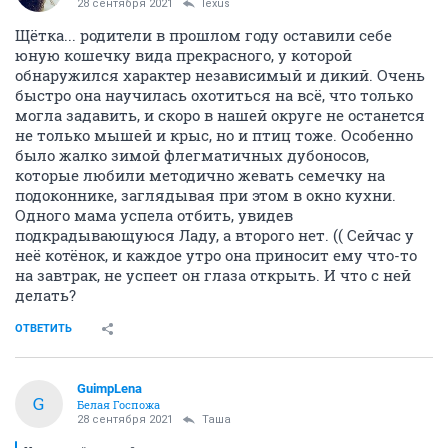
28 сентября 2021
lexus
Щётка... родители в прошлом году оставили себе
юную кошечку вида прекрасного, у которой
обнаружился характер независимый и дикий. Очень
быстро она научилась охотиться на всё, что только
могла задавить, и скоро в нашей округе не останется
не только мышей и крыс, но и птиц тоже. Особенно
было жалко зимой флегматичных дубоносов,
которые любили методично жевать семечку на
подоконнике, заглядывая при этом в окно кухни.
Одного мама успела отбить, увидев
подкрадывающуюся Ладу, а второго нет. (( Сейчас у
неё котёнок, и каждое утро она приносит ему что-то
на завтрак, не успеет он глаза открыть. И что с ней
делать?
ОТВЕТИТЬ
GuimpLena
G
Белая Госпожа
28 сентября 2021
Таша