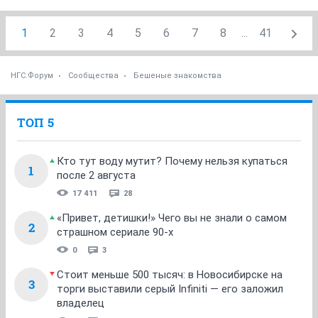
1
2
3
4
5
6
7
8
...
41
НГС.Форум
Сообщества
Бешеные знакомства
ТОП 5
Кто тут воду мутит? Почему нельзя купаться
1
после 2 августа
17 411
28
«Привет, детишки!» Чего вы не знали о самом
2
страшном сериале 90-х
0
3
Стоит меньше 500 тысяч: в Новосибирске на
3
торги выставили серый Infiniti — его заложил
владелец