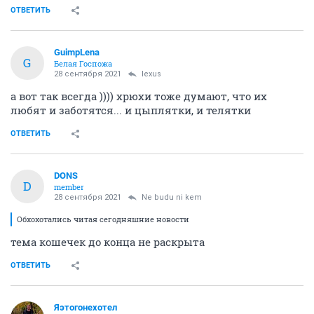
ОТВЕТИТЬ
GuimpLena
G
Белая Госпожа
28 сентября 2021
lexus
а вот так всегда )))) хрюхи тоже думают, что их
любят и заботятся... и цыплятки, и телятки
ОТВЕТИТЬ
DONS
D
member
28 сентября 2021
Ne budu ni kem
Обхохотались читая сегодняшние новости
тема кошечек до конца не раскрыта
ОТВЕТИТЬ
Яэтогонехотел