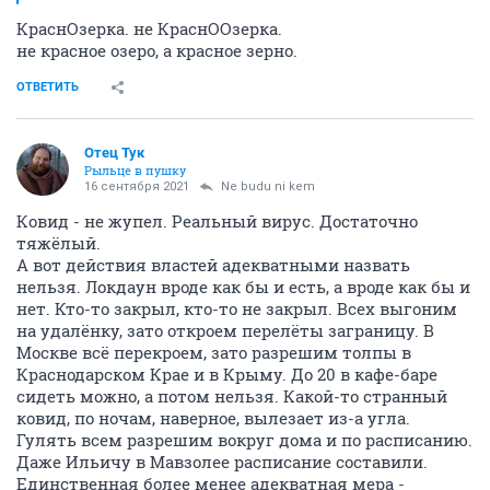
КраснОзерка. не КраснООзерка.
не красное озеро, а красное зерно.
ОТВЕТИТЬ
Отец Тук
Рыльце в пушку
16 сентября 2021
Ne budu ni kem
Ковид - не жупел. Реальный вирус. Достаточно
тяжёлый.
А вот действия властей адекватными назвать
нельзя. Локдаун вроде как бы и есть, а вроде как бы и
нет. Кто-то закрыл, кто-то не закрыл. Всех выгоним
на удалёнку, зато откроем перелёты заграницу. В
Москве всё перекроем, зато разрешим толпы в
Краснодарском Крае и в Крыму. До 20 в кафе-баре
сидеть можно, а потом нельзя. Какой-то странный
ковид, по ночам, наверное, вылезает из-а угла.
Гулять всем разрешим вокруг дома и по расписанию.
Даже Ильичу в Мавзолее расписание составили.
Единственная более менее адекватная мера -