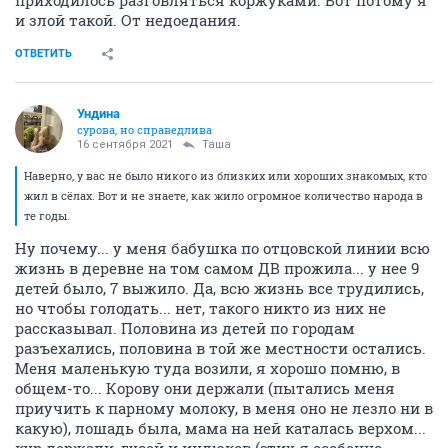
приходилось разговляться коржуками. Вот потому я
и злой такой. От недоедания.
ОТВЕТИТЬ
Ундинa
сурова, но справедлива
16 сентября 2021
Таша
Наверно, у вас не было никого из близких или хороших знакомых, кто
жил в сёлах. Вот и не знаете, как жило огромное количество народа в
те годы.
Ну почему... у меня бабушка по отцовской линии всю
жизнь в деревне на том самом ДВ прожила... у нее 9
детей было, 7 выжило. Да, всю жизнь все трудились,
но чтобы голодать... нет, такого никто из них не
рассказывал. Половина из детей по городам
разъехались, половина в той же местности остались.
Меня маленькую туда возили, я хорошо помню, в
общем-то... Корову они держали (пытались меня
приучить к парному молоку, в меня оно не лезло ни в
какую), лошадь была, мама на ней каталась верхом...