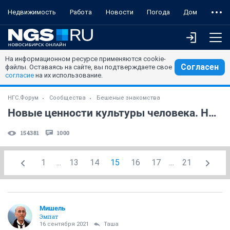
Недвижимость
Работа
Новости
Погода
Дом
На информационном ресурсе применяются cookie-
Согласен
файлы. Оставаясь на сайте, вы подтверждаете свое
согласие
на их использование.
НГС.Форум
Сообщества
Бешеные знакомства
Новые ценности культуры человека. Нравственность.
154381
1000
1
...
13
14
15
16
17
...
21
Мишель
Эмпат
16 сентября 2021
Таша