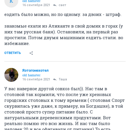
К
old hamster
16 сентября 2021
свет
ездить было можно, но по одному. за двоих - штраф.
знакомые ехали из Аликанте в свой домик в горах (у
них там русская баня). Остановили, на первый раз
простили. Потом двумя машинами ездить стали. во
избежание.
ОТВЕТИТЬ
Яэтогонехотел
old hamster
16 сентября 2021
Таша
У вас наверное другой совхоз был)). Нас там в
столовой так кормили, что после уже хреновых
городских столовых к тому времени ( столовая Спорт
скурвилась уже даже, к примеру, на Богдашке), в той
столовой просто супер питание было. С
натуральными деревенскими продуктами. Вот
реально помню это всю жизнь. И нас там было
человек 20 и все офигевали от питания).То есть,