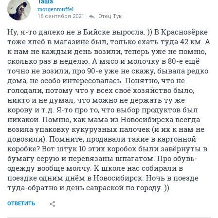
Таша
morgenmuffel
16 сентября 2021
Отец Тук
Ну, я-то далеко не в Бийске выросла. )) В Краснозёрке
тоже хлеб в магазине был, только ехать туда 42 км. А
к нам не каждый день возили, теперь уже не помню,
сколько раз в неделю. А мясо и молочку в 80-е ещё
точно не возили, про 90-е уже не скажу, бывала редко
дома, не особо интересовалась. Понятно, что не
голодали, потому что у всех своё хозяйство было,
никто и не думал, что можно не держать ту же
корову и т.д. Я-то про то, что выбор продуктов был
никакой. Помню, как мама из Новосибирска всегда
возила упаковку кукурузных палочек (и их к нам не
довозили). Помните, продавали такие в картонной
коробке? Вот штук 10 этих коробок были завёрнуты в
бумагу серую и перевязаны шпагатом. Про обувь-
одежду вообще молчу. К школе нас собирали в
поездке одним днём в Новосибирск. Ночь в поезде
туда-обратно и день савраской по городу. ))
ОТВЕТИТЬ