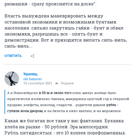
рюмашки - сразу прояснится на доске".
Власть вынуждена маневрировать между
остановкой экономики и возможными бунтами
населения: сильно закрутишь гайки - бунт и обвал
экономики, разрешишь все - опять бунт и
демонстрации. Вот и приходится вилять силь-виль,
силь-виль...
ОТВЕТИТЬ
Ушелец
old hamster
16 сентября 2021
Ундинa
А в Новосибирске
в 50-м и около того
плюс минус вообще было
практически изобильно: бананы, мандарины круглый год в открытой
продаже, конфеты, шоколад, сладости... родители давали
рубль -
гуляли всем двором,
и на билеты в кино хватало, и на мороженое
Какая же богатая все таки у вас фантазия. Буханка
хлеба на рынке - 50 рублей. Эра милосердия.
Рубль пятидесятых - это 10 копеек пореформенных.