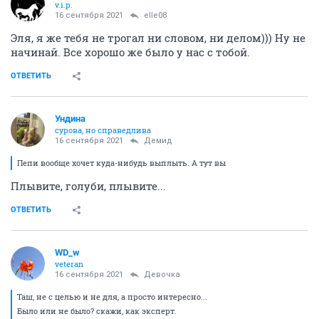
v.i.p.
16 сентября 2021
elle08
Эля, я же тебя не трогал ни словом, ни делом))) Ну не
начинай. Все хорошо же было у нас с тобой.
ОТВЕТИТЬ
Ундинa
сурова, но справедлива
16 сентября 2021
Демид
Пепи вообще хочет куда-нибудь выплыть. А тут вы
Плывите, голуби, плывите...
ОТВЕТИТЬ
WD_w
veteran
16 сентября 2021
Девочка
Таш, не с целью и не для, а просто интересно...
Было или не было? скажи, как эксперт.