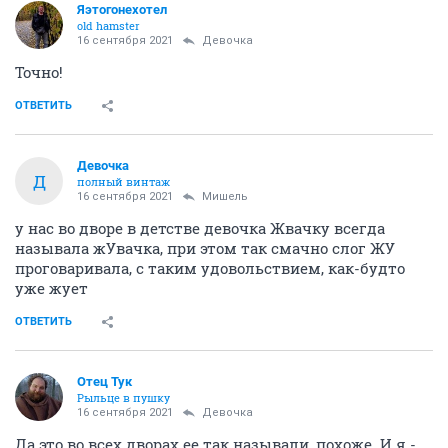
Яэтогонехотел
old hamster
16 сентября 2021
Девочка
Точно!
ОТВЕТИТЬ
Девочка
Д
полный винтаж
16 сентября 2021
Мишель
у нас во дворе в детстве девочка Жвачку всегда
называла жУвачка, при этом так смачно слог ЖУ
проговаривала, с таким удовольствием, как-будто
уже жует
ОТВЕТИТЬ
Отец Тук
Рыльце в пушку
16 сентября 2021
Девочка
Да это во всех дворах ее так называли, похоже. И я -