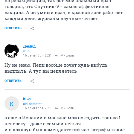
на ревакцинацию, так вот мой знакомый врач
говорил, что Спутник-V - самая эффективная
вакцина. А он умный врач, в красной зоне работает
каждый день, журналы научные читает.
ОТВЕТИТЬ
Демид
v.i.p.
16 сентября 2021
Мишель
Ну не знаю. Пепи вообще хочет куда-нибудь
выплыть. А тут вы цепляетесь
ОТВЕТИТЬ
Кью
К
old hamster
16 сентября 2021
Мишель
а еще в Испании в машине можно ездить только 1
человеку... даже с семьёй нельзя...
и в локдаун был комендантский час. штрафы такие,