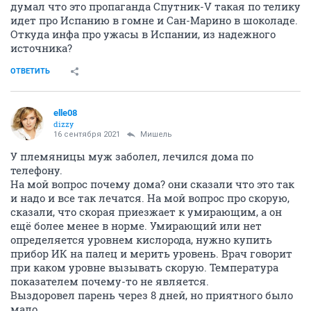
думал что это пропаганда Cпутник-V такая по телику
идет про Испанию в гомне и Сан-Марино в шоколаде.
Откуда инфа про ужасы в Испании, из надежного
источника?
ОТВЕТИТЬ
elle08
dizzy
16 сентября 2021
Мишель
У племяницы муж заболел, лечился дома по
телефону.
На мой вопрос почему дома? они сказали что это так
и надо и все так лечатся. На мой вопрос про скорую,
сказали, что скорая приезжает к умирающим, а он
ещё более менее в норме. Умирающий или нет
определяется уровнем кислорода, нужно купить
прибор ИК на палец и мерить уровень. Врач говорит
при каком уровне вызывать скорую. Температура
показателем почему-то не является.
Выздоровел парень через 8 дней, но приятного было
мало.