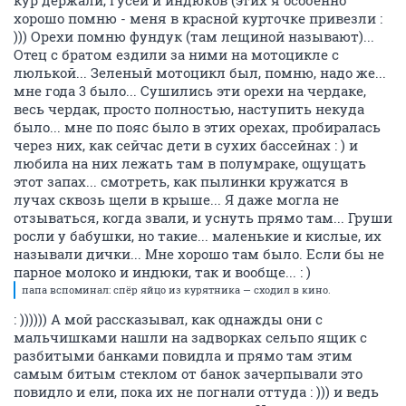
кур держали, гусей и индюков (этих я особенно
хорошо помню - меня в красной курточке привезли :
))) Орехи помню фундук (там лещиной называют)...
Отец с братом ездили за ними на мотоцикле с
люлькой... Зеленый мотоцикл был, помню, надо же...
мне года 3 было... Сушились эти орехи на чердаке,
весь чердак, просто полностью, наступить некуда
было... мне по пояс было в этих орехах, пробиралась
через них, как сейчас дети в сухих бассейнах : ) и
любила на них лежать там в полумраке, ощущать
этот запах... смотреть, как пылинки кружатся в
лучах сквозь щели в крыше... Я даже могла не
отзываться, когда звали, и уснуть прямо там... Груши
росли у бабушки, но такие... маленькие и кислые, их
называли дички... Мне хорошо там было. Если бы не
парное молоко и индюки, так и вообще... : )
папа вспоминал: спёр яйцо из курятника — сходил в кино.
: )))))) А мой рассказывал, как однажды они с
мальчишками нашли на задворках сельпо ящик с
разбитыми банками повидла и прямо там этим
самым битым стеклом от банок зачерпывали это
повидло и ели, пока их не погнали оттуда : ))) и ведь