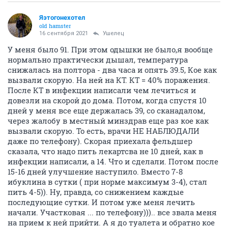
Яэтогонехотел
old hamster
16 сентября 2021
Ушелец
У меня было 91. При этом одышки не было,я вообще
нормально практически дышал, температура
снижалась на полтора - два часа и опять 39.5, Кое как
вызвали скорую. На ней на КТ. КТ = 40% поражения.
После КТ в инфекции написали чем лечиться и
довезли на скорой до дома. Потом, когда спустя 10
дней у меня все еще держалась 39, со сканадалом,
через жалобу в местный минздрав еще раз кое как
вызвали скорую. То есть, врачи НЕ НАБЛЮДАЛИ
даже по телефону). Скорая приехала фельдшер
сказала, что надо пить лекартсва не 10 дней, как в
инфекции написали, а 14. Что и сделали. Потом после
15-16 дней улучшение наступило. Вместо 7-8
ибуклина в сутки ( при норме максимум 3-4), стал
пить 4-5)). Ну, правда, со снижением каждые
последующие сутки. И потом уже меня лечить
начали. Участковая ... по телефону))).. все звала меня
на прием к ней прийти. А я до туалета и обратно кое