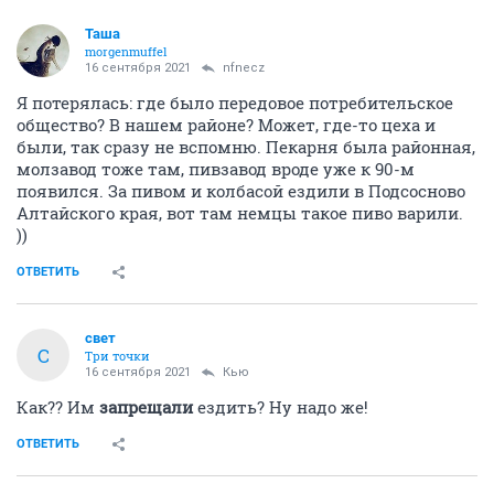
Таша
morgenmuffel
16 сентября 2021
nfnecz
Я потерялась: где было передовое потребительское
общество? В нашем районе? Может, где-то цеха и
были, так сразу не вспомню. Пекарня была районная,
молзавод тоже там, пивзавод вроде уже к 90-м
появился. За пивом и колбасой ездили в Подсосново
Алтайского края, вот там немцы такое пиво варили.
))
ОТВЕТИТЬ
свет
С
Три точки
16 сентября 2021
Кью
Как?? Им
запрещали
ездить? Ну надо же!
ОТВЕТИТЬ