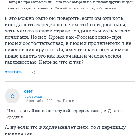
История про автомобили - она тоже аморальна, в глазах других людей,
чьи взгляды отличаются. Они об этом и писали, собственно.
В это можно было бы поверить, если бы они хоть
иногда, хоть изредка хоть чем-то были довольны,
хоть чем-то в своей стране гордились и хоть что-то
почитали. Но нет. Кроме как «Россия говно» при
любых обстоятельствах, в любых проявлениях я не
вижу от них другого. Да, имеют право, но и я имею
право видеть это как высочайшей человеческой
гадливостью. Ниче ж, что я так?
ОТВЕТИТЬ
свет
С
Три точки
12 сентября 2021
Пeппи
И я не кричу. Я спокойно тычу в айпед одним пальцем. Даже не
средним.
А, ну если это
в корне
меняет дело, то я перепишу
именно так: