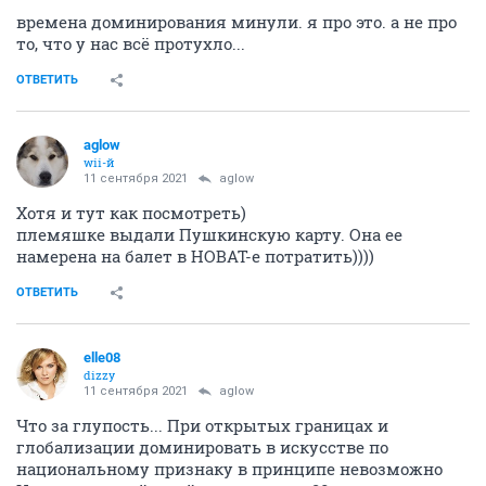
времена доминирования минули. я про это. а не про
то, что у нас всё протухло...
ОТВЕТИТЬ
aglow
wii-й
11 сентября 2021
aglow
Хотя и тут как посмотреть)
племяшке выдали Пушкинскую карту. Она ее
намерена на балет в НОВАТ-е потратить))))
ОТВЕТИТЬ
elle08
dizzy
11 сентября 2021
aglow
Что за глупость... При открытых границах и
глобализации доминировать в искусстве по
национальному признаку в принципе невозможно