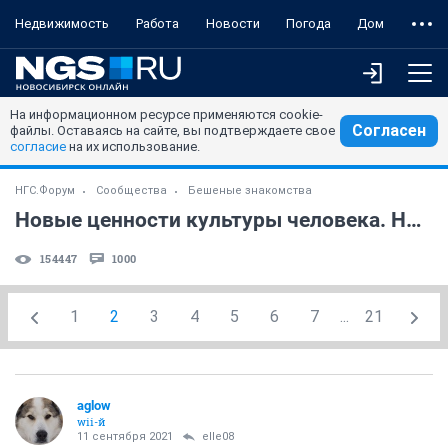
Недвижимость
Работа
Новости
Погода
Дом
На информационном ресурсе применяются cookie-
Согласен
файлы. Оставаясь на сайте, вы подтверждаете свое
согласие
на их использование.
НГС.Форум
Сообщества
Бешеные знакомства
Новые ценности культуры человека. Нравственность.
154447
1000
1
2
3
4
5
6
7
...
21
aglow
wii-й
11 сентября 2021
elle08