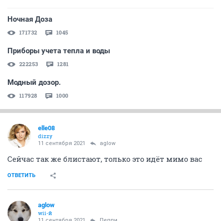
Ночная Доза
171732
1045
Приборы учета тепла и воды
222253
1281
Модный дозор.
117928
1000
elle08
dizzy
11 сентября 2021
aglow
Сейчас так же блистают, только это идёт мимо вас
ОТВЕТИТЬ
aglow
wii-й
11 сентября 2021
Пeппи