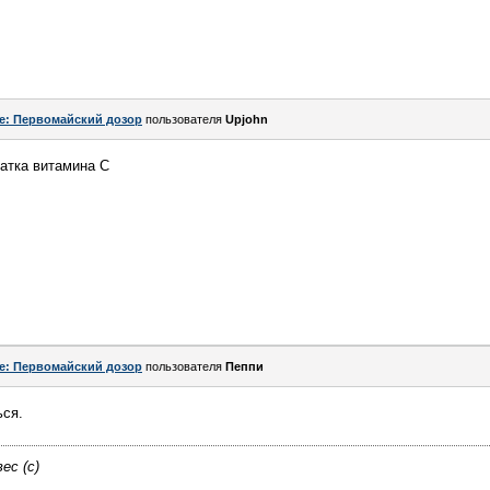
e: Первомайский дозор
пользователя
Upjohn
татка витамина С
e: Первомайский дозор
пользователя
Пeппи
ься.
ес (с)