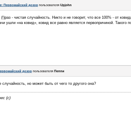
e: Первомайский дозор
пользователя
Upjohn
!)раз - чистая случайность. Никто и не говорит, что все 100% - от ковид
рачи ушли «на ковид», ковид все равно является первопричиной. Такого 
ервомайский дозор
пользователя
Пeппи
е случайность, но может быть от чего то другого она?
ес (с)