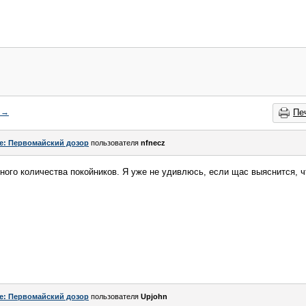
→
Пе
e: Первомайский дозор
пользователя
nfnecz
ого количества покойников. Я уже не удивлюсь, если щас выяснится, чт
e: Первомайский дозор
пользователя
Upjohn