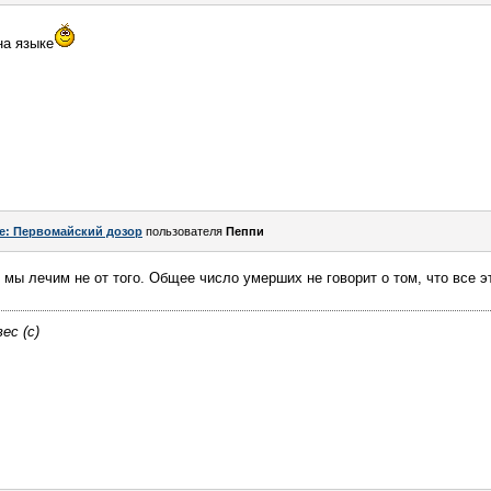
на языке
e: Первомайский дозор
пользователя
Пeппи
мы лечим не от того. Общее число умерших не говорит о том, что все э
ес (с)