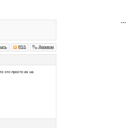
чать
RSS
Деревом
о это просто их на