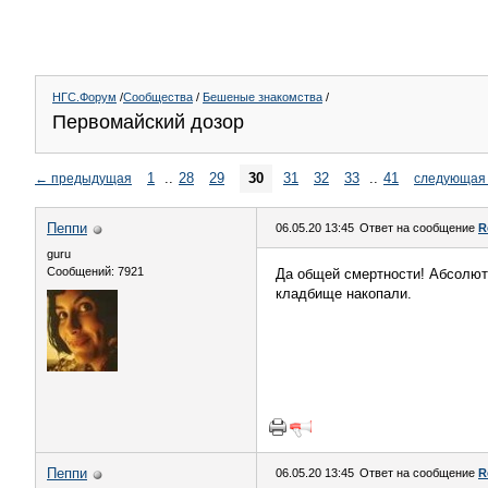
НГС.Форум
/
Сообщества
/
Бешеные знакомства
/
Первомайский дозор
1
..
28
29
30
31
32
33
..
41
←
предыдущая
следующая
Пeппи
06.05.20 13:45
Ответ на сообщение
R
guru
Сообщений: 7921
Да общей смертности! Абсолютн
кладбище накопали.
Пeппи
06.05.20 13:45
Ответ на сообщение
R