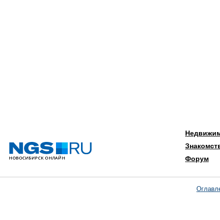
Недвижи
Знакомст
Форум
Оглавл