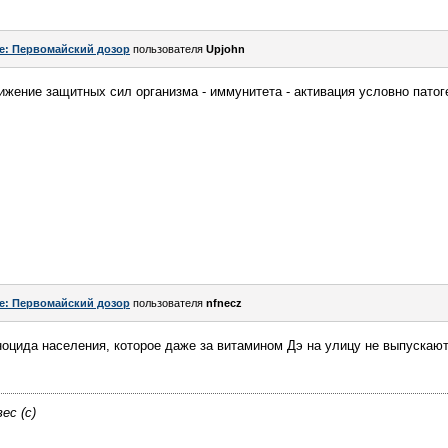
e: Первомайский дозор
пользователя
Upjohn
снижение защитных сил организма - иммунитета - активация условно пато
e: Первомайский дозор
пользователя
nfnecz
ноцида населения, которое даже за витамином Дэ на улицу не выпускаю
ес (с)