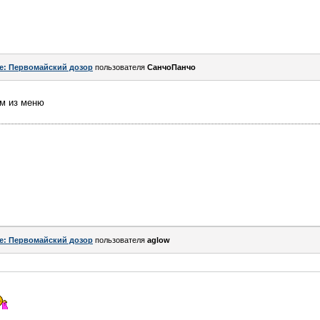
e: Первомайский дозор
пользователя
СанчоПанчо
ем из меню
e: Первомайский дозор
пользователя
aglow