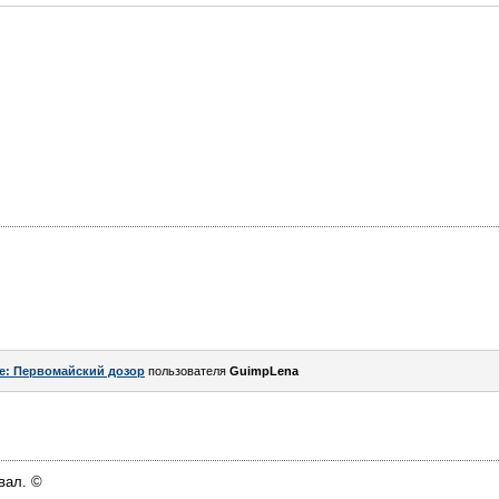
e: Первомайский дозор
пользователя
GuimpLena
вал. ©