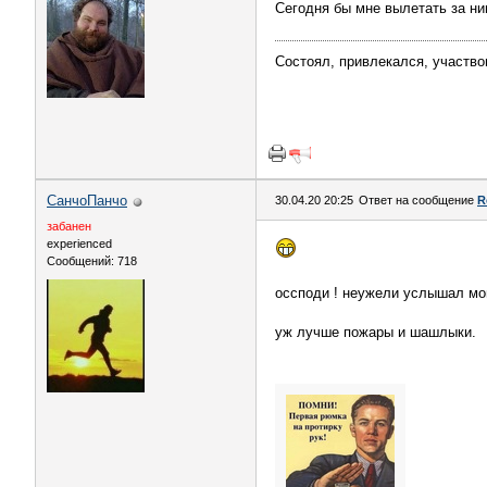
Сегодня бы мне вылетать за ним
Состоял, привлекался, участво
СанчоПанчо
30.04.20 20:25
Ответ на сообщение
R
забанен
experienced
Сообщений: 718
оссподи ! неужели услышал мо
уж лучше пожары и шашлыки.