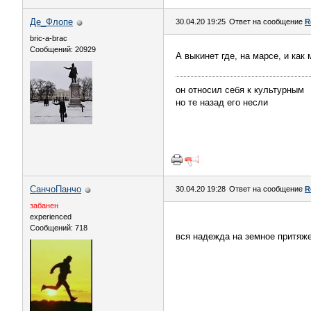
Де_Флопе
30.04.20 19:25
Ответ на сообщение
R
bric-a-brac
Сообщений: 20929
А выкинет где, на марсе, и как
он относил себя к культурным
но те назад его несли
СанчоПанчо
30.04.20 19:28
Ответ на сообщение
R
забанен
experienced
Сообщений: 718
вся надежда на земное притяже