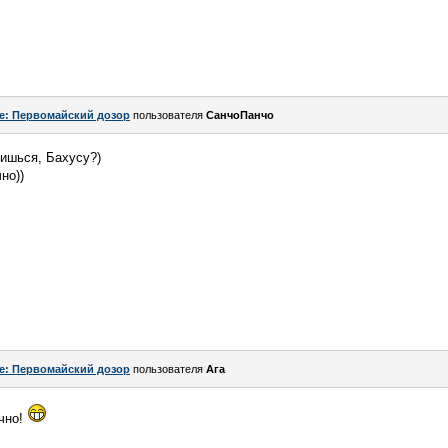
e: Первомайский дозор
пользователя
СанчоПанчо
лишься, Бахусу?)
но))
e: Первомайский дозор
пользователя
Ага
ично!