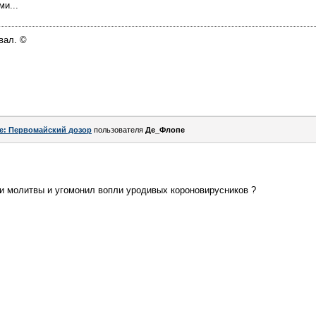
и...
вал. ©
e: Первомайский дозор
пользователя
Де_Флопе
и молитвы и угомонил вопли уродивых короновирусников ?