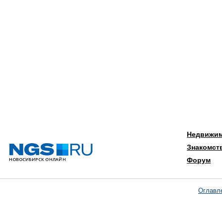
Недвижи
Знакомст
Форум
Оглавл