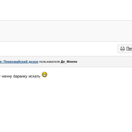
Пе
e: Первомайский дозор
пользователя
Де_Флопе
у начну баранку искать