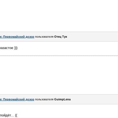
e: Первомайский дозор
пользователя
Отец Тук
лазастое )))
e: Первомайский дозор
пользователя
GuimpLena
ойдёт... ((