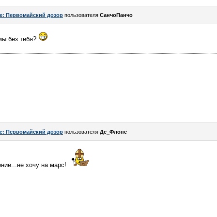
e: Первомайский дозор
пользователя
СанчоПанчо
 мы без тебя?
e: Первомайский дозор
пользователя
Де_Флопе
ние...не хочу на марс!