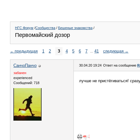
НГС.Форум
/
Сообщества
/
Бешеные знакомства
/
Первомайский дозор
1
2
3
4
5
6
7
..
41
←
предыдущая
следующая
→
СанчоПанчо
30.04.20 19:24
Ответ на сообщение
R
забанен
experienced
лучше не пристёгиваться! сраз
Сообщений: 718