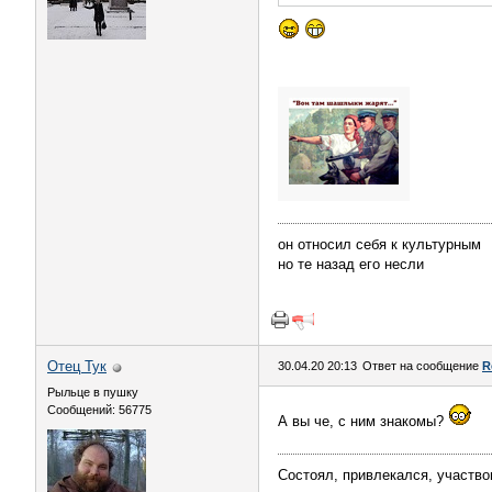
он относил себя к культурным
но те назад его несли
Отец Тук
30.04.20 20:13
Ответ на сообщение
R
Рыльце в пушку
Сообщений: 56775
А вы че, с ним знакомы?
Состоял, привлекался, участво