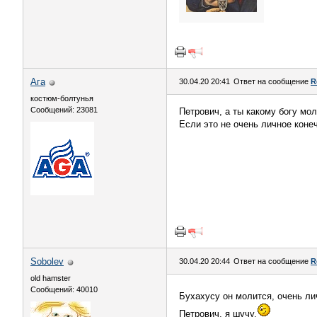
Ага
30.04.20 20:41
Ответ на сообщение
R
костюм-болтунья
Сообщений: 23081
Петрович, а ты какому богу мо
Если это не очень личное конеч
Sobolev
30.04.20 20:44
Ответ на сообщение
R
old hamster
Сообщений: 40010
Бухахусу он молится, очень л
Петрович, я шучу.