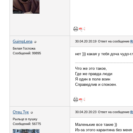
GuimpLena
30.04.20 20:19
Ответ на сообщение
R
Белая Госпожа
Сообщений: 99895
нет ))) какая у тебя доча чудо-г
Что же это такое,
Где же правда люди
Я один в поле воин
Справедлив и спокоен.
Отец Тук
30.04.20 20:23
Ответ на сообщение
R
Рыльце в пушку
Сообщений: 56775
Маленькие все такие ))
Из-за этого карантина без меня п