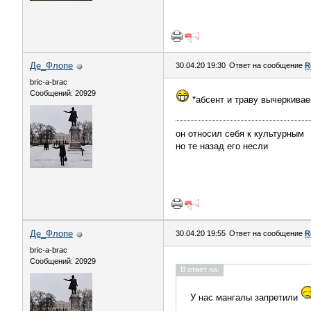
Де_Флопе
30.04.20 19:30
Ответ на сообщение
R
bric-a-brac
Сообщений: 20929
*абсент и траву вычеркива
он относил себя к культурным
но те назад его несли
Де_Флопе
30.04.20 19:55
Ответ на сообщение
R
bric-a-brac
Сообщений: 20929
В ответ на:
У нас мангалы запретили