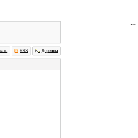
чать
RSS
Деревом