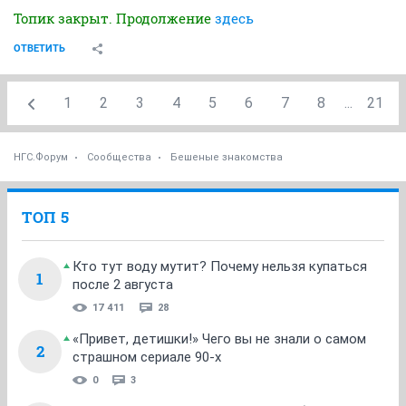
Топик закрыт. Продолжение
здесь
ОТВЕТИТЬ
1
2
3
4
5
6
7
8
...
21
НГС.Форум
Сообщества
Бешеные знакомства
ТОП 5
Кто тут воду мутит? Почему нельзя купаться
1
после 2 августа
17 411
28
«Привет, детишки!» Чего вы не знали о самом
2
страшном сериале 90-х
0
3