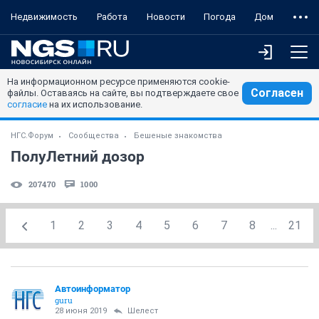
Недвижимость
Работа
Новости
Погода
Дом
На информационном ресурсе применяются cookie-
Согласен
файлы. Оставаясь на сайте, вы подтверждаете свое
согласие
на их использование.
НГС.Форум
Сообщества
Бешеные знакомства
ПолуЛетний дозор
207470
1000
1
2
3
4
5
6
7
8
...
21
Автоинформатор
guru
28 июня 2019
Шелест