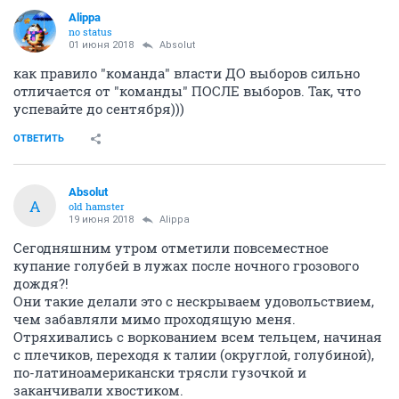
Alippa
no status
01 июня 2018
Absolut
как правило "команда" власти ДО выборов сильно
отличается от "команды" ПОСЛЕ выборов. Так, что
успевайте до сентября)))
ОТВЕТИТЬ
Absolut
A
old hamster
19 июня 2018
Alippa
Сегодняшним утром отметили повсеместное
купание голубей в лужах после ночного грозового
дождя?!
Они такие делали это с нескрываем удовольствием,
чем забавляли мимо проходящую меня.
Отряхивались с воркованием всем тельцем, начиная
с плечиков, переходя к талии (округлой, голубиной),
по-латиноамерикански трясли гузочкой и
заканчивали хвостиком.