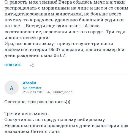
О, радость моя земная! Вчера сбылась мечта: я таки
распрощалась с морщинами на лице и шее и со своим
пятидетнорожавшим животиком, но больше всего
почему-то я радуюсь удалению банальной родинки
на шее.....Впереди еще один этап ....А пока
восстановление, перевязки и лето в городе.. Три года
я шла к своей цели!
Ира, все как по заказу- присутствуют три наши
любимые пятерки: 05.07 операция, палата номер 5 и
день рождения сына 05.07.
ОТВЕТИТЬ
Absolut
A
old hamster
26 июля 2018
Квинт_эссе
Светлана, три раза по пять)))
Третий день млею.
Соскучилась по городу нашему сибирскому.
Несколько плотно проведенных дней в санатории под
названием Летняя дача.