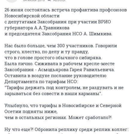
04 июля 2018
Absolut
26 июня состоялась встреча профактива профсоюзов
Новосибирской области
с депутатами Заксобрания при участии ВРИО
губернатора А.А.Травникова
и председателя Заксобрания НСО А. Шимкива.
Нас было больше, чем 300 участников. Говорили
строго, хлестко, по делу и ту правду,
что в голове простого обычного сибиряка.
Была лично. Сиживала в рабочем кресле-месте
Заксобрания - Асмодьярова Гарея Равильевича.
Оставила в воздухе послание руководителю
Департамента по тарифам НСО:
"Тарифы держать под контролем, не раздувать и не
зарываться без совести в наши карманы".
Улыбнуло, что тарифы в Новосибирске и Северной
Осетии подняты ниже,
чем в остальных регионах. Может сработало?!
Ну что еще?! Обронила реплику среди реплик коллег: