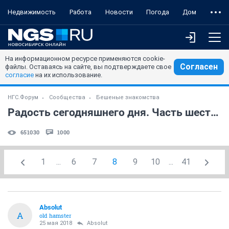
Недвижимость
Работа
Новости
Погода
Дом
На информационном ресурсе применяются cookie-
Согласен
файлы. Оставаясь на сайте, вы подтверждаете свое
согласие
на их использование.
НГС.Форум
Сообщества
Бешеные знакомства
Радость сегодняшнего дня. Часть шестая. NF
651030
1000
1
...
6
7
8
9
10
...
41
Absolut
A
old hamster
25 мая 2018
Absolut