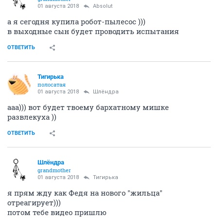
01 августа 2018
Absolut
а я сегодня купила робот-пылесос )))
в выходные сын будет проводить испытания
ОТВЕТИТЬ
Тигирька
полосатая
01 августа 2018
Шлёндра
ааа))) вот будет твоему бархатному мишке
развлекуха ))
ОТВЕТИТЬ
Шлёндра
grandmother
01 августа 2018
Тигирька
я прям жду как Федя на нового "жильца"
отреагирует)))
потом тебе видео пришлю