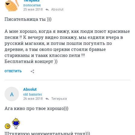
Тигирька
полосатая
25 мая 2018
Absolut
Писательница ты )))
А мне хорошо, когда я вижу, как люди поют красивые
песни !! К вечеру видео покажу, мы ездили вчера в
русский магазин, и потом пошли погулять по
деревне, а там около церкви стояли бравые
стариканы и тааак классно пели !!!
Бесплатный концерт ))
ОТВЕТИТЬ
Absolut
A
old hamster
26 мая 2018
Тигирька
Ага кино про твое хорошо)))
Штудирую монументальный труд)))