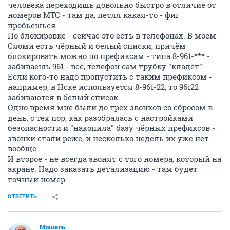
человека переходишь довольно быстро в отличие от
номеров МТС - там да, петля какая-то - фиг
пробьёшься.
По блокировке - сейчас это есть в телефонах. В моём
Сяоми есть чёрный и белый списки, причём
блокировать можно по префиксам - типа 8-961-*** -
забиваешь 961 - всё, телефон сам трубку "кладёт".
Если кого-то надо пропустить с таким префиксом -
например, в Нске используется 8-961-22, то 96122
забиваются в белый список.
Одно время мне были до трёх звонков со сбросом в
день, с тех пор, как разобралась с настройками
безопасности и "накопила" базу чёрных префиксов -
звонки стали реже, и несколько недель их уже нет
вообще.
И второе - не всегда звонят с того номера, который на
экране. Надо заказать детализацию - там будет
точный номер.
ОТВЕТИТЬ
Мишель