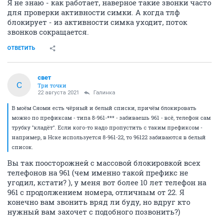
Я не знаю - как работает, наверное такие звонки часто
для проверки активности симки. А когда тлф
блокирует - из активности симка уходит, поток
звонков сокращается.
ОТВЕТИТЬ
свет
С
Три точки
22 августа 2021
Галинка
В моём Сяоми есть чёрный и белый списки, причём блокировать
можно по префиксам - типа 8-961-*** - забиваешь 961 - всё, телефон сам
трубку "кладёт". Если кого-то надо пропустить с таким префиксом -
например, в Нске используется 8-961-22, то 96122 забиваются в белый
список.
Вы так поосторожней с массовой блокировкой всех
телефонов на 961 (чем именно такой префикс не
угодил, кстати? ), у меня вот более 10 лет телефон на
961 с продолжением номера, отличным от 22. Я
конечно вам звонить вряд ли буду, но вдруг кто
нужный вам захочет с подобного позвонить?)