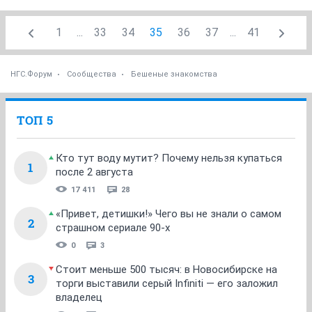
1
...
33
34
35
36
37
...
41
НГС.Форум
Сообщества
Бешеные знакомства
ТОП 5
Кто тут воду мутит? Почему нельзя купаться
1
после 2 августа
17 411
28
«Привет, детишки!» Чего вы не знали о самом
2
страшном сериале 90-х
0
3
Стоит меньше 500 тысяч: в Новосибирске на
3
торги выставили серый Infiniti — его заложил
владелец